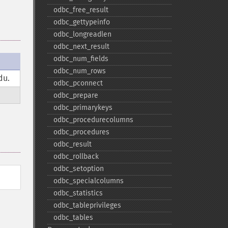
odbc_​free_​result
odbc_​gettypeinfo
odbc_​longreadlen
odbc_​next_​result
odbc_​num_​fields
odbc_​num_​rows
du.
odbc_​pconnect
odbc_​prepare
odbc_​primarykeys
odbc_​procedurecolumns
odbc_​procedures
odbc_​result
odbc_​rollback
odbc_​setoption
odbc_​specialcolumns
odbc_​statistics
odbc_​tableprivileges
odbc_​tables