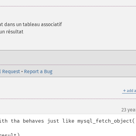
at dans un tableau associatif
un résultat
l Request
•
Report a Bug
＋
add a
23 yea
¶
ith tha behaves just like mysql_fetch_object()