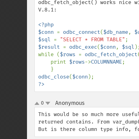
odbc_fetch_object() works nice w
V.8.1:

<?php

$conn 
= 
odbc_connect
(
$db_name
, 
$
$sql 
= 
"SELECT * FROM TABLE"
$result 
= 
odbc_exec
(
$conn
, 
$sql
);
while (
$rows 
= 
odbc_fetch_object
    print 
$rows
->
COLUMNNAME
;

odbc_close
(
$conn
?>
Anonymous
0
¶
up
down
This would be so much more usefu
returned contains. From var_dump
But is there column type info, f