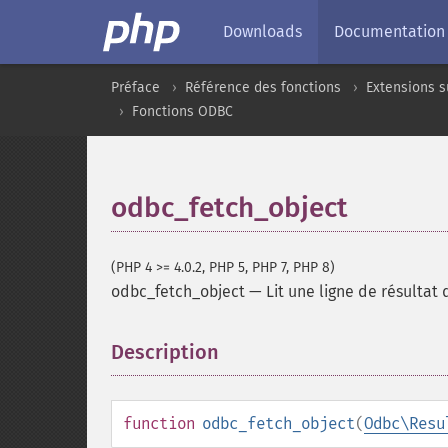
Downloads
Documentation
Préface
Référence des fonctions
Extensions s
Fonctions ODBC
odbc_fetch_object
(PHP 4 >= 4.0.2, PHP 5, PHP 7, PHP 8)
odbc_fetch_object
—
Lit une ligne de résultat
Description
¶
function
odbc_fetch_object
(
Odbc\Resu