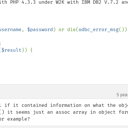
ith PHP 4.3.3 under W2K with IBM DB2 V.7.2 and
username
, 
$password
) or die(
odbc_error_msg


(
$result
)) { 

5 yea
l if it contained information on what the obje
() it seems just an assoc array in object form
or example?