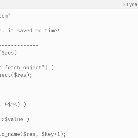
23 yea
om"

. it saved me time!

------------
