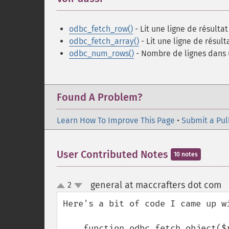
odbc_fetch_row()
- Lit une ligne de résultat
odbc_fetch_array()
- Lit une ligne de résult
odbc_num_rows()
- Nombre de lignes dans 
Found A Problem?
Learn How To Improve This Page
•
Submit a Pul
User Contributed Notes
10 notes
general at maccrafters dot com
2
up
down
Here's a bit of code I came up w
    function odbc_fetch_object($result)
