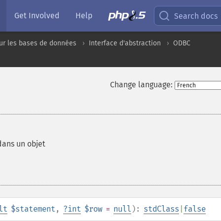
Get Involved
Help
Search docs
ur les bases de données
Interface d'abstraction
ODBC
Change language:
 dans un objet
lt
$statement
,
?
int
$row
=
null
):
stdClass
|
false