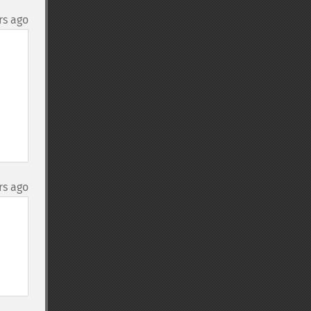
rs ago
rs ago