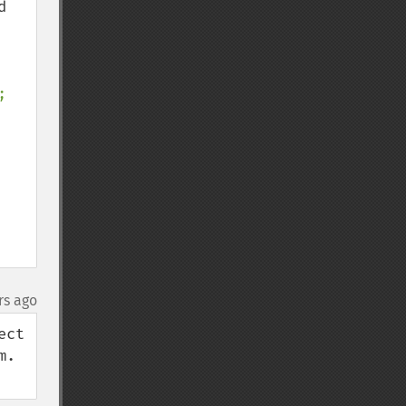
 
rs ago
ct 
. 