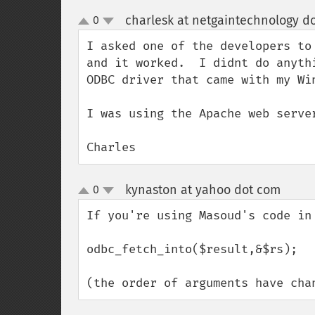
charlesk at netgaintechnology d
0
up
down
I asked one of the developers to
and it worked.  I didnt do anyth
ODBC driver that came with my Win
I was using the Apache web server
Charles
kynaston at yahoo dot com
0
¶
up
down
If you're using Masoud's code in
odbc_fetch_into($result,&$rs);

(the order of arguments have cha