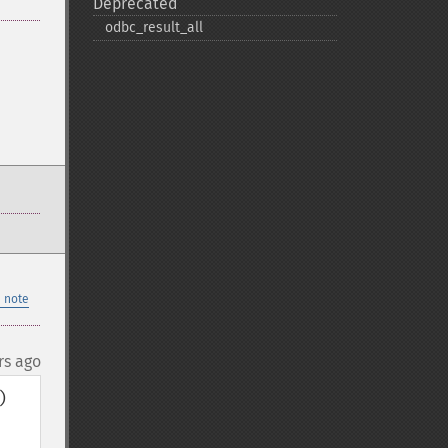
Deprecated
odbc_​result_​all
 note
rs ago

