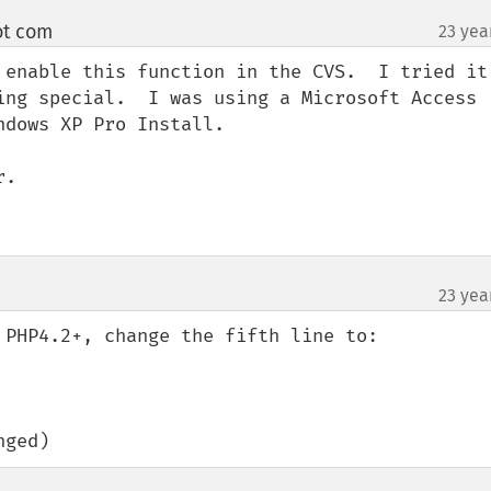
ot com
23 yea
¶
 enable this function in the CVS.  I tried it 
ing special.  I was using a Microsoft Access 
dows XP Pro Install. 

.

23 yea
 PHP4.2+, change the fifth line to:

nged)