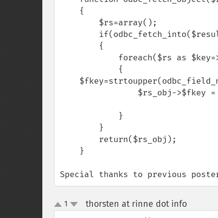
    {

        $rs=array();

        if(odbc_fetch_into($result,&$rs))

        {

            foreach($rs as $key=>$value)

            {

    $fkey=strtoupper(odbc_field_name($result,$key+1));

                $rs_obj->$fkey = trim($value);

            }

        }

        return($rs_obj);

    }

Special thanks to previous poste
thorsten at rinne dot info
1
¶
up
down