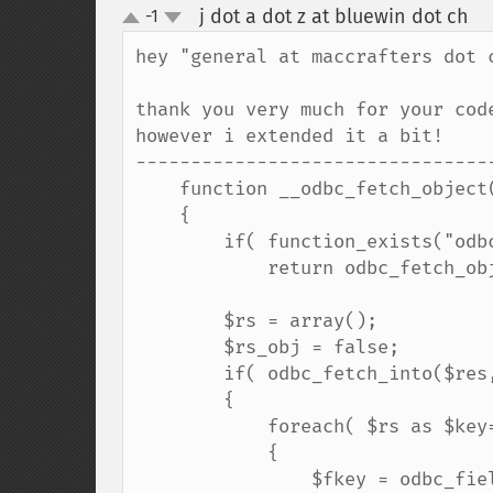
j dot a dot z at bluewin dot ch
-1
¶
up
down
hey "general at maccrafters dot c
thank you very much for your code
however i extended it a bit!

---------------------------------
    function __odbc_fetch_object($res)

    {

        if( function_exists("odbc_fetch_object") )

            return odbc_fetch_object($res);

        $rs = array();

        $rs_obj = false;

        if( odbc_fetch_into($res, &$rs) )

        {

            foreach( $rs as $key=>$value )

            {

                $fkey = odbc_field_name($res, $key+1);
