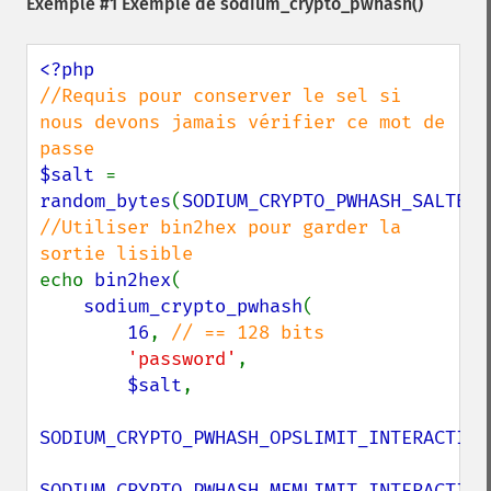
Exemple #1 Exemple de
sodium_crypto_pwhash()
//Requis pour conserver le sel si 
nous devons jamais vérifier ce mot de 
$salt 
= 
random_bytes
(
SODIUM_CRYPTO_PWHASH_SALTBYT
//Utiliser bin2hex pour garder la 
echo 
bin2hex
(

sodium_crypto_pwhash
(

16
, 
// == 128 bits

'password'
,

$salt
,

SODIUM_CRYPTO_PWHASH_OPSLIMIT_INTERACTIVE
SODIUM_CRYPTO_PWHASH_MEMLIMIT_INTERACTIVE