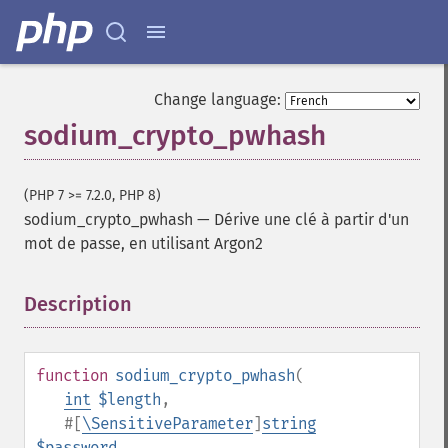
Change language:
sodium_crypto_pwhash
(PHP 7 >= 7.2.0, PHP 8)
sodium_crypto_pwhash
—
Dérive une clé à partir d'un
mot de passe, en utilisant Argon2
Description
¶
function
sodium_crypto_pwhash
(
int
$length
,
#[
\SensitiveParameter
]
string
$password
,