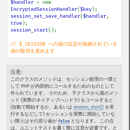
$handler 
= new 
EncryptedSessionHandler
(
$key
session_set_save_handler
(
$handler
, 
true
session_start
();

// $_SESSION への値の設定や格納されている
値の取得を進めます
注意
:
このクラスのメソッドは、セッション処理の一環と
して PHP が内部的にコールするためのものとして
作られています。 そのため、子クラスから親のメソ
ッド (実際のネイティブハンドラ) をコールすると、
(自動で開始するか、あるいは
session_start()
を実
行するなどして) セッションを実際に開始していな
い限りはその戻り値が
となります。 この点
false
は、ユニットテストを書く際に注意が必要です。と