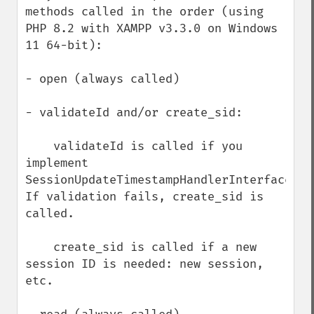
methods called in the order (using 
PHP 8.2 with XAMPP v3.3.0 on Windows 
11 64-bit):

- open (always called)

- validateId and/or create_sid:

    validateId is called if you 
implement 
SessionUpdateTimestampHandlerInterface.  
If validation fails, create_sid is 
called.     

    create_sid is called if a new 
session ID is needed: new session, 
etc.
