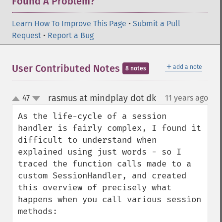
Found A Problem?
Learn How To Improve This Page
•
Submit a Pull
Request
•
Report a Bug
＋
User Contributed Notes
add a note
8 notes
rasmus at mindplay dot dk
47
11 years ago
¶
up
down
As the life-cycle of a session 
handler is fairly complex, I found it 
difficult to understand when 
explained using just words - so I 
traced the function calls made to a 
custom SessionHandler, and created 
this overview of precisely what 
happens when you call various session 
methods:
