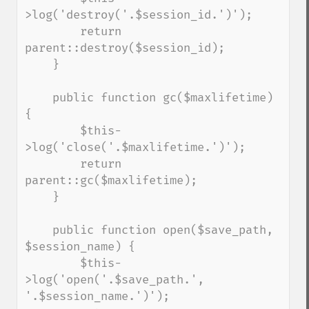
>log('destroy('.$session_id.')');

        return 
parent::destroy($session_id);

    }

    public function gc($maxlifetime) 
{

        $this-
>log('close('.$maxlifetime.')');

        return 
parent::gc($maxlifetime);

    }

    public function open($save_path, 
$session_name) {

        $this-
>log('open('.$save_path.', 
'.$session_name.')');
