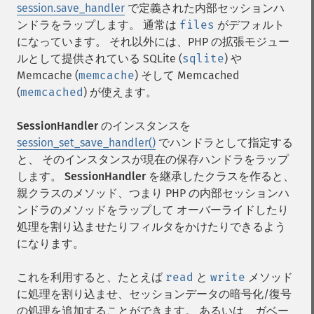
session.save_handler
で定義された内部セッションハ
ンドラをラップします。 通常は
files
がデフォルト
になっています。 それ以外には、PHP の拡張モジュー
ルとして提供されている SQLite (
sqlite
) や
Memcache (
memcache
) そして Memcached
(
memcached
) が使えます。
SessionHandler
のインスタンスを
session_set_save_handler()
でハンドラとして指定する
と、 そのインスタンスが現在の保存ハンドラをラップ
します。
SessionHandler
を継承したクラスを作ると、
親クラスのメソッド、つまり PHP の内部セッションハ
ンドラのメソッドをラップして オーバーライドしたり
処理を割り込ませたりフィルタをかけたりできるよう
になります。
これを利用すると、たとえば
read
と
write
メソッド
に処理を割り込ませ、セッションデータの暗号化/復号
の処理を追加することができます。 あるいは、ガベー