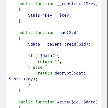
    public function 
__construct
(
$key
)

    {

$this
->
key 
= 
$key
;

    }

    public function 
read
(
$id
)

    {

$data 
= 
parent
::
read
(
$id
);

        if (!
$data
) {

            return 
""
;

        } else {

            return 
decrypt
(
$data
, 
$this
->
key
);

        }

    }

    public function 
write
(
$id
, 
$data
)

    {
