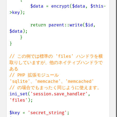
$data 
= 
encrypt
(
$data
, 
$this
-
>
key
);

        return 
parent
::
write
(
$id
, 
$data
);

    }

}

// この例では標準の 'files' ハンドラを横
取りしていますが、他のネイティブハンドラで
ある

// PHP 拡張モジュール 
'sqlite'、'memcache'、'memcached'

ini_set
(
'session.save_handler'
, 
'files'
);

$key 
= 
'secret_string'