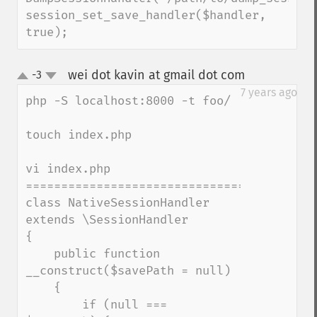
session_set_save_handler($handler, 
true);
wei dot kavin at gmail dot com
-3
¶
up
down
7 years ago
php -S localhost:8000 -t foo/

touch index.php

vi index.php

=========================================
class NativeSessionHandler 
extends \SessionHandler

{

    public function 
__construct($savePath = null)

    {

        if (null === 