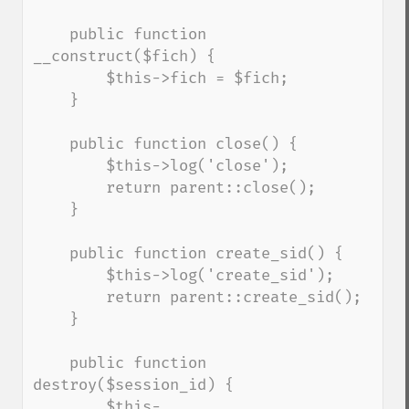
    public function 
__construct($fich) {

        $this->fich = $fich;

    }

    public function close() {

        $this->log('close');

        return parent::close();

    }

    public function create_sid() {

        $this->log('create_sid');

        return parent::create_sid();

    }

    public function 
destroy($session_id) {

        $this-