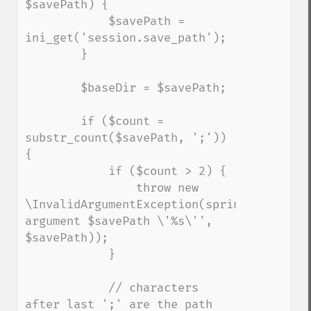
$savePath) {

            $savePath = 
ini_get('session.save_path');

        }

        $baseDir = $savePath;

        if ($count = 
substr_count($savePath, ';')) 
{

            if ($count > 2) {

                throw new 
\InvalidArgumentException(sprintf('Invalid
argument $savePath \'%s\'', 
$savePath));

            }

            // characters 
after last ';' are the path
