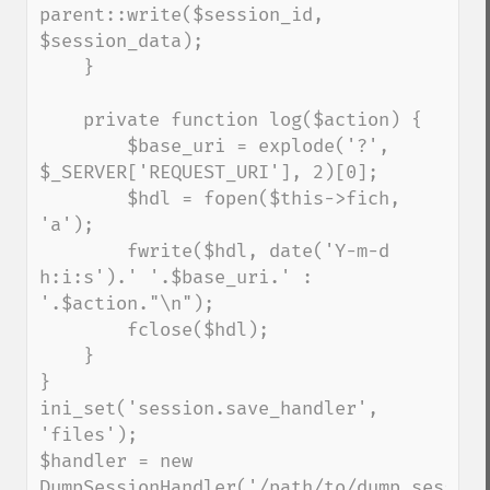
parent::write($session_id, 
$session_data);

    }

    private function log($action) {

        $base_uri = explode('?', 
$_SERVER['REQUEST_URI'], 2)[0];

        $hdl = fopen($this->fich, 
'a');

        fwrite($hdl, date('Y-m-d 
h:i:s').' '.$base_uri.' : 
'.$action."\n");

        fclose($hdl);

    }

}

ini_set('session.save_handler', 
'files');

$handler = new 
DumpSessionHandler('/path/to/dump_sessions