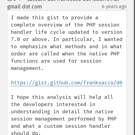
up
down
gmail dot com
6 years ago
¶
I made this gist to provide a 
complete overview of the PHP session 
handler life cycle updated to version 
7.0 or above. In particular, I wanted 
to emphasize what methods and in what 
order are called when the native PHP 
functions are used for session 
management.

https://gist.github.com/franksacco/d6e943
I hope this analysis will help all 
the developers interested in 
understanding in detail the native 
session management performed by PHP 
and what a custom session handler 
should do.
