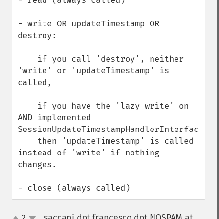
- read (always called)

- write OR updateTimestamp OR 
destroy:

    if you call 'destroy', neither 
'write' or 'updateTimestamp' is 
called,

    if you have the 'lazy_write' on 
AND implemented 
SessionUpdateTimestampHandlerInterface, 

    then 'updateTimestamp' is called 
instead of 'write' if nothing 
changes.

- close (always called)
saccani dot francesco dot NOSPAM at
2