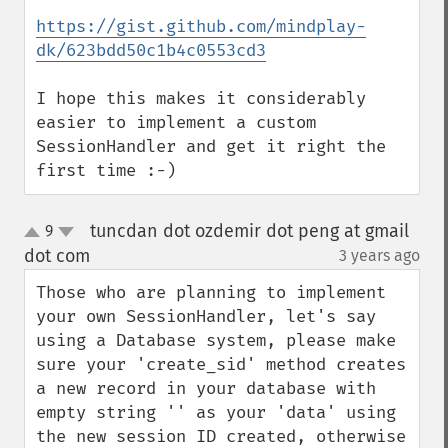
https://gist.github.com/mindplay-
dk/623bdd50c1b4c0553cd3
I hope this makes it considerably 
easier to implement a custom 
SessionHandler and get it right the 
first time :-)
tuncdan dot ozdemir dot peng at gmail
9
up
down
dot com
3 years ago
¶
Those who are planning to implement 
your own SessionHandler, let's say 
using a Database system, please make 
sure your 'create_sid' method creates 
a new record in your database with 
empty string '' as your 'data' using 
the new session ID created, otherwise 