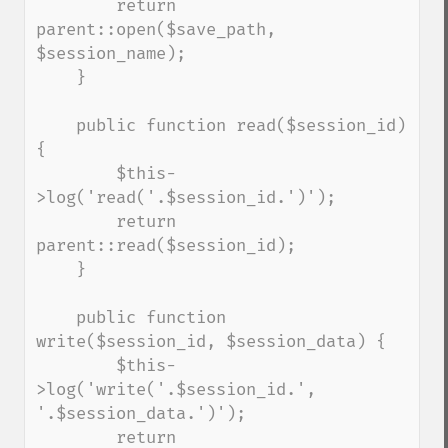
        return 
parent::open($save_path, 
$session_name);

    }

    public function read($session_id) 
{

        $this-
>log('read('.$session_id.')');

        return 
parent::read($session_id);

    }

    public function 
write($session_id, $session_data) {

        $this-
>log('write('.$session_id.', 
'.$session_data.')');

        return 