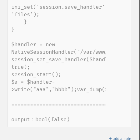
ini_set('session.save_handler', 
'files');

    }

}

$handler = new 
NativeSessionHandler("/var/www/foo");

session_set_save_handler($handler, 
true);

session_start();

$a = $handler-
>write("aaa","bbbb");var_dump($a);exit;

=========================================
output：bool(false)
＋
add a note