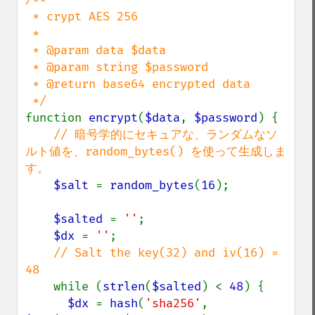
 * crypt AES 256

 *

 * @param data $data

 * @param string $password

 * @return base64 encrypted data

function 
encrypt
(
$data
, 
$password
) {

// 暗号学的にセキュアな、ランダムなソ
ルト値を、random_bytes() を使って生成しま
す。

$salt 
= 
random_bytes
(
16
);

$salted 
= 
''
;

$dx 
= 
''
;

// Salt the key(32) and iv(16) = 
48

while (
strlen
(
$salted
) < 
48
) {

$dx 
= 
hash
(
'sha256'
, 