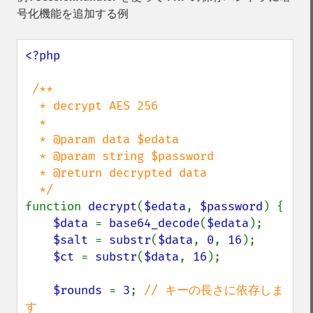
号化機能を追加する例
<?php

/**

  * decrypt AES 256

  *

  * @param data $edata

  * @param string $password

  * @return decrypted data

function 
decrypt
(
$edata
, 
$password
) {

$data 
= 
base64_decode
(
$edata
);

$salt 
= 
substr
(
$data
, 
0
, 
16
);

$ct 
= 
substr
(
$data
, 
16
);

$rounds 
= 
3
; 
// キーの長さに依存しま
す
