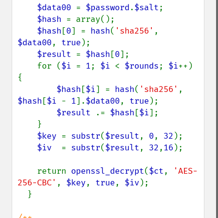
$data00 
= 
$password
.
$salt
;

$hash 
= array();

$hash
[
0
] = 
hash
(
'sha256'
, 
$data00
, 
true
);

$result 
= 
$hash
[
0
];

    for (
$i 
= 
1
; 
$i 
< 
$rounds
; 
$i
++) 
{

$hash
[
$i
] = 
hash
(
'sha256'
, 
$hash
[
$i 
- 
1
].
$data00
, 
true
);

$result 
.= 
$hash
[
$i
];

    }

$key 
= 
substr
(
$result
, 
0
, 
32
);

$iv  
= 
substr
(
$result
, 
32
,
16
);

    return 
openssl_decrypt
(
$ct
, 
'AES-
256-CBC'
, 
$key
, 
true
, 
$iv
);

  }

/**
