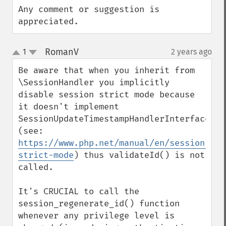
Any comment or suggestion is 
appreciated.
RomanV
1
2 years ago
¶
up
down
Be aware that when you inherit from 
\SessionHandler you implicitly 
disable session strict mode because 
it doesn't implement 
SessionUpdateTimestampHandlerInterface 
(see: 
https://www.php.net/manual/en/session.con
strict-mode
) thus validateId() is not 
called.

It's CRUCIAL to call the 
session_regenerate_id() function 
whenever any privilege level is 