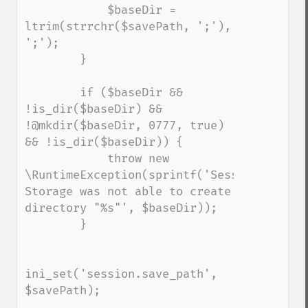
            $baseDir = 
ltrim(strrchr($savePath, ';'), 
';');

        }

        if ($baseDir && 
!is_dir($baseDir) && 
!@mkdir($baseDir, 0777, true) 
&& !is_dir($baseDir)) {

            throw new 
\RuntimeException(sprintf('Session 
Storage was not able to create 
directory "%s"', $baseDir));

        }

ini_set('session.save_path', 
$savePath);
