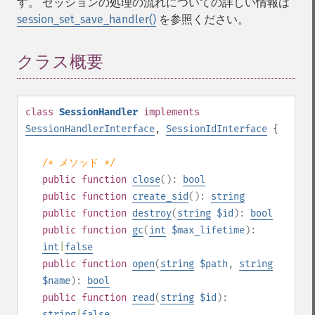
す。 セッションの処理の流れについての詳しい情報は
session_set_save_handler()
を参照ください。
クラス概要
¶
class
SessionHandler
implements
SessionHandlerInterface
,
SessionIdInterface
{
/* メソッド */
public
function
close
():
bool
public
function
create_sid
():
string
public
function
destroy
(
string
$id
):
bool
public
function
gc
(
int
$max_lifetime
):
int
|
false
public
function
open
(
string
$path
,
string
$name
):
bool
public
function
read
(
string
$id
):
string
|
false