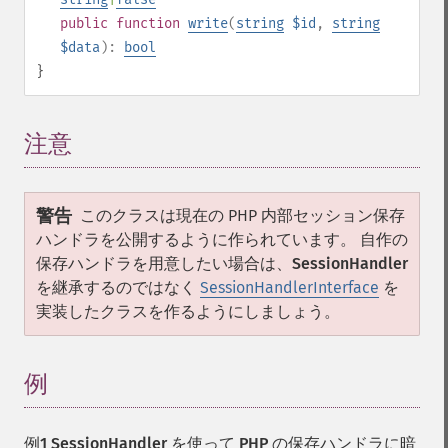
public
function
write
(
string
$id
,
string
$data
):
bool
}
注意
¶
警告
このクラスは現在の PHP 内部セッション保存
ハンドラを公開するように作られています。 自作の
保存ハンドラを用意したい場合は、
SessionHandler
を継承するのではなく
SessionHandlerInterface
を
実装したクラスを作るようにしましょう。
例
¶
例1
SessionHandler
を使って PHP の保存ハンドラに暗