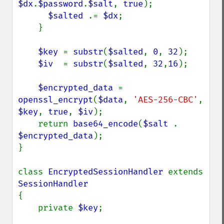
$dx
.
$password
.
$salt
, 
true
);

$salted 
.= 
$dx
;

    }

$key 
= 
substr
(
$salted
, 
0
, 
32
);

$iv  
= 
substr
(
$salted
, 
32
,
16
);

$encrypted_data 
= 
openssl_encrypt
(
$data
, 
'AES-256-CBC'
, 
$key
, 
true
, 
$iv
);

    return 
base64_encode
(
$salt 
. 
$encrypted_data
);

}

class 
EncryptedSessionHandler 
extends 
{

    private 
$key
;
