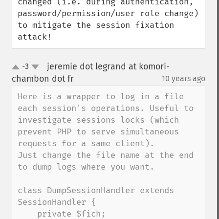
changed (i.e. during authentication, 
password/permission/user role change) 
to mitigate the session fixation 
attack!
jeremie dot legrand at komori-
-3
up
down
chambon dot fr
10 years ago
¶
Here is a wrapper to log in a file 
each session's operations. Useful to 
investigate sessions locks (which 
prevent PHP to serve simultaneous 
requests for a same client).

Just change the file name at the end 
to dump logs where you want. 

class DumpSessionHandler extends 
SessionHandler {

    private $fich;
