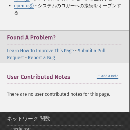
openlog()
- システムのロガーへの接続をオープンす
る
Found A Problem?
Learn How To Improve This Page
•
Submit a Pull
Request
•
Report a Bug
＋
User Contributed Notes
add a note
There are no user contributed notes for this page.
ネットワーク 関数
checkdnsrr