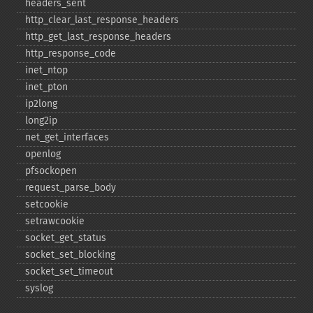
headers_​sent
http_​clear_​last_​response_​headers
http_​get_​last_​response_​headers
http_​response_​code
inet_​ntop
inet_​pton
ip2long
long2ip
net_​get_​interfaces
openlog
pfsockopen
request_​parse_​body
setcookie
setrawcookie
socket_​get_​status
socket_​set_​blocking
socket_​set_​timeout
syslog