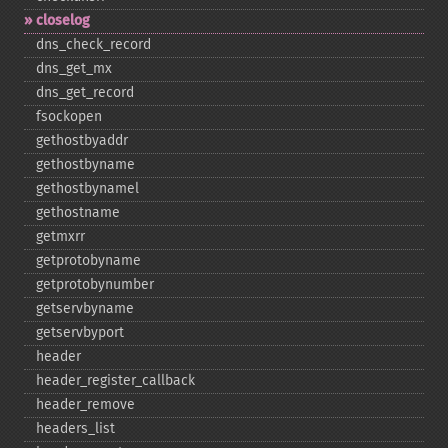
closelog
dns_​check_​record
dns_​get_​mx
dns_​get_​record
fsockopen
gethostbyaddr
gethostbyname
gethostbynamel
gethostname
getmxrr
getprotobyname
getprotobynumber
getservbyname
getservbyport
header
header_​register_​callback
header_​remove
headers_​list