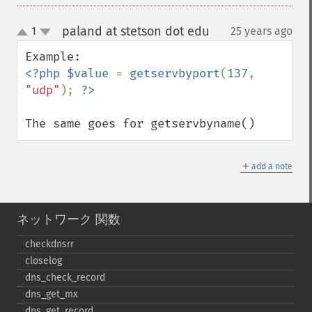
paland at stetson dot edu
1
25 years ago
¶
up
down
<?php $value 
= 
getservbyport
(
137
, 
"udp"
); 
The same goes for getservbyname()
＋
add a note
ネットワーク 関数
checkdnsrr
closelog
dns_​check_​record
dns_​get_​mx
dns_​get_​record