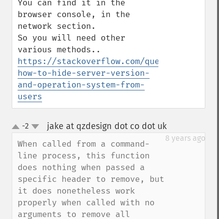
You can find it in the 
browser console, in the 
network section.

So you will need other 
https://stackoverflow.com/questions/90008
how-to-hide-server-version-
and-operation-system-from-
users
jake at qzdesign dot co dot uk
-2
¶
up
down
8 years ago
When called from a command-
line process, this function 
does nothing when passed a 
specific header to remove, but 
it does nonetheless work 
properly when called with no 
arguments to remove all 