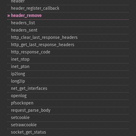
header
header_​register_​callback
header_​remove
headers_​list
headers_​sent
http_​clear_​last_​response_​headers
http_​get_​last_​response_​headers
http_​response_​code
inet_​ntop
inet_​pton
ip2long
long2ip
net_​get_​interfaces
openlog
pfsockopen
request_​parse_​body
setcookie
setrawcookie
socket_​get_​status