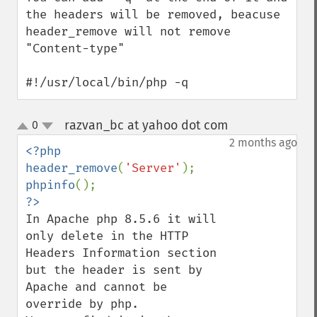
the headers will be removed, beacuse 
header_remove will not remove 
"Content-type"

#!/usr/local/bin/php -q
razvan_bc at yahoo dot com
0
¶
up
down
2 months ago
<?php

header_remove
(
'Server'
phpinfo
In Apache php 8.5.6 it will 
only delete in the HTTP 
Headers Information section 
but the header is sent by 
Apache and cannot be 
override by php.
