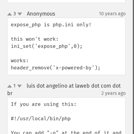
Anonymous
3
10 years ago
¶
up
down
expose_php is php.ini only!

this won't work:

ini_set('expose_php',0);

works:

header_remove('x-powered-by');
luis dot angelino at laweb dot com dot
1
up
down
br
2 years ago
¶
If you are using this:

#!/usr/local/bin/php

You can add "-q" at the end of it and 