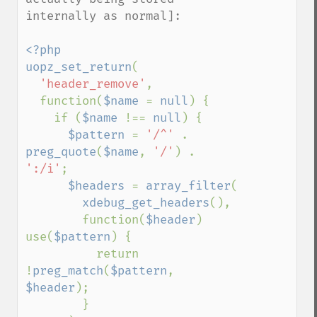
internally as normal]:

<?php

uopz_set_return
(

'header_remove'
,

  function(
$name 
= 
null
) {

    if (
$name 
!== 
null
) {

$pattern 
= 
'/^' 
. 
preg_quote
(
$name
, 
'/'
) . 
':/i'
;

$headers 
= 
array_filter
(

xdebug_get_headers
(),

        function(
$header
) 
use(
$pattern
) {

          return 
!
preg_match
(
$pattern
, 
$header
);

        }
