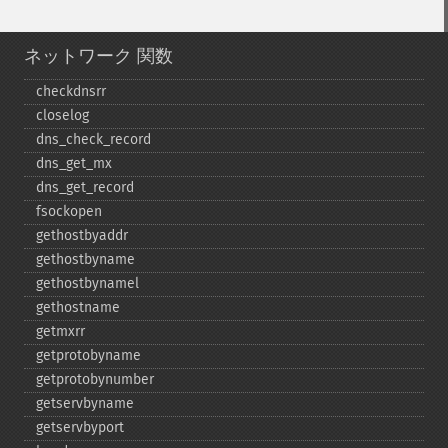
ネットワーク 関数
checkdnsrr
closelog
dns_​check_​record
dns_​get_​mx
dns_​get_​record
fsockopen
gethostbyaddr
gethostbyname
gethostbynamel
gethostname
getmxrr
getprotobyname
getprotobynumber
getservbyname
getservbyport