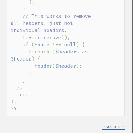
      );

    }

// This works to remove 
all headers, just not 
individual headers.

header_remove
();

    if (
$name 
!== 
null
) {

      foreach (
$headers 
as 
$header
) {

header
(
$header
);

      }

    }

  },

?>
＋
add a note