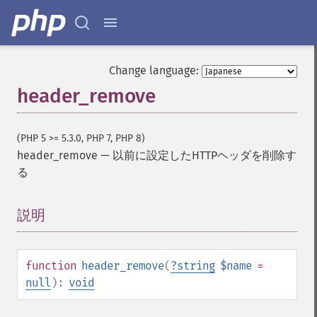
Change language:
header_remove
(PHP 5 >= 5.3.0, PHP 7, PHP 8)
header_remove
—
以前に設定したHTTPヘッダを削除す
る
説明
¶
function
header_remove
(
?
string
$name
=
null
):
void