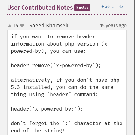
＋
User Contributed Notes
add a note
5 notes
Saeed Khamseh
15
15 years ago
¶
up
down
if you want to remove header 
information about php version (x-
powered-by), you can use:

header_remove('x-powered-by');

alternatively, if you don't have php 
5.3 installed, you can do the same 
thing using "header" command:

header('x-powered-by:');

don't forget the ':' character at the 
end of the string!