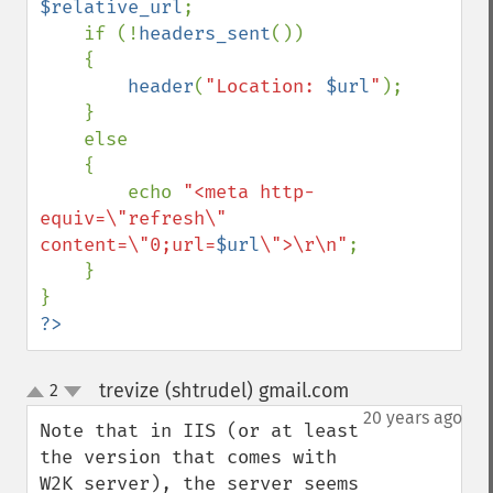
$relative_url
;

    if (!
headers_sent
())

    {

header
(
"Location: 
$url
"
);

    }

    else

    {

        echo 
"<meta http-
equiv=\"refresh\" 
content=\"0;url=
$url
\">\r\n"
;

    }

?>
trevize (shtrudel) gmail.com
2
¶
up
down
20 years ago
Note that in IIS (or at least 
the version that comes with 
W2K server), the server seems 