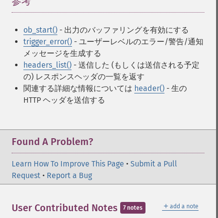
参考
¶
ob_start()
- 出力のバッファリングを有効にする
trigger_error()
- ユーザーレベルのエラー/警告/通知
メッセージを生成する
headers_list()
- 送信した (もしくは送信される予定
の) レスポンスヘッダの一覧を返す
関連する詳細な情報については
header()
- 生の
HTTP ヘッダを送信する
Found A Problem?
Learn How To Improve This Page
•
Submit a Pull
Request
•
Report a Bug
＋
User Contributed Notes
add a note
7 notes