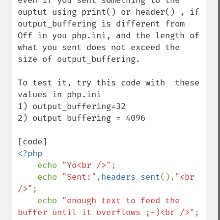
even if you sent something to the 
ouptut using print() or header() , if 
output_buffering is different from 
Off in you php.ini, and the length of 
what you sent does not exceed the 
size of output_buffering.

To test it, try this code with  these 
values in php.ini

1) output_buffering=32

2) output buffering = 4096

<?php

echo 
"Yo<br />"
;

    echo 
"Sent:"
,
headers_sent
(),
"<br 
/>"
;

    echo 
"enough text to feed the 
buffer until it overflows ;-)<br />"
;
