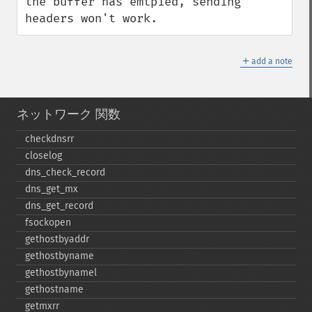
the buffer has emtpied, sending 
headers won't work.
＋
add a note
ネットワーク 関数
checkdnsrr
closelog
dns_​check_​record
dns_​get_​mx
dns_​get_​record
fsockopen
gethostbyaddr
gethostbyname
gethostbynamel
gethostname
getmxrr