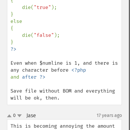
{   

    die(
"true"
);

}

else

{

    die(
"false"
);

Even when $numline is 1, and there is 
any character before 
and 
Save file without BOM and everything 
will be ok, then.
Jase
0
17 years ago
¶
up
down
This is becoming annoying the amount 