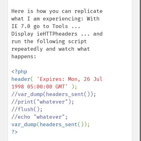
Here is how you can replicate 
what I am experiencing: With 
IE 7.0 go to Tools ... 
Display ieHTTPheaders ... and 
run the following script 
repeatedly and watch what 
happens:

<?php

header
( 
'Expires: Mon, 26 Jul 
1998 05:00:00 GMT' 
//var_dump(headers_sent());

//print("whatever");

//flush();

var_dump
(
headers_sent