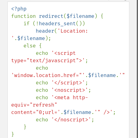
down
function 
redirect
(
$filename
) {

    if (!
headers_sent
())

header
(
'Location: 
'
.
$filename
);

    else {

        echo 
'<script 
type="text/javascript">'
;

        echo 
'window.location.href="'
.
$filename
.
'";'
;

        echo 
'</script>'
;

        echo 
'<noscript>'
;

        echo 
'<meta http-
equiv="refresh" 
content="0;url='
.
$filename
.
'" />'
;

        echo 
'</noscript>'
;

    }
