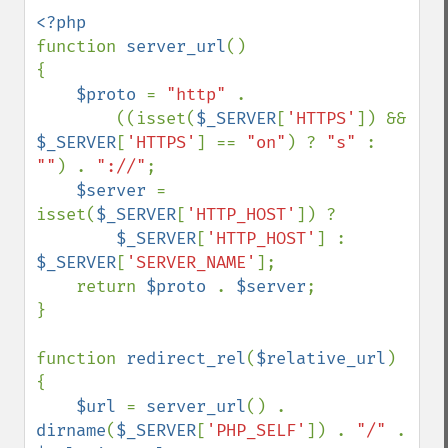
function 
server_url
()

{   

$proto 
= 
"http" 
.

        ((isset(
$_SERVER
[
'HTTPS'
]) && 
$_SERVER
[
'HTTPS'
] == 
"on"
) ? 
"s" 
: 
""
) . 
"://"
;

$server 
= 
isset(
$_SERVER
[
'HTTP_HOST'
]) ?

$_SERVER
[
'HTTP_HOST'
] : 
$_SERVER
[
'SERVER_NAME'
];

    return 
$proto 
. 
$server
;

}

function 
redirect_rel
(
$relative_url
)

{

$url 
= 
server_url
() . 
dirname
(
$_SERVER
[
'PHP_SELF'
]) . 
"/" 
. 