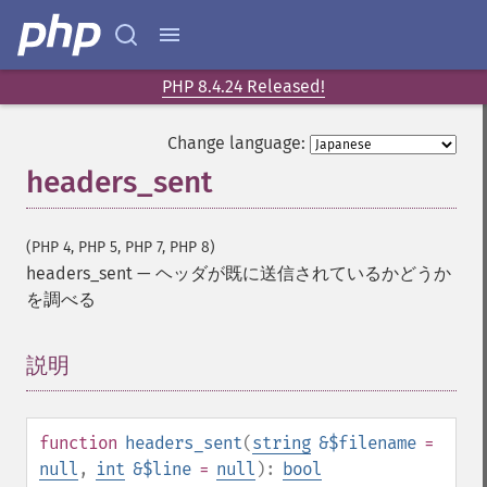
PHP 8.4.24 Released!
Change language:
headers_sent
(PHP 4, PHP 5, PHP 7, PHP 8)
headers_sent
—
ヘッダが既に送信されているかどうか
を調べる
説明
¶
function
headers_sent
(
string
&$filename
=
null
,
int
&$line
=
null
):
bool