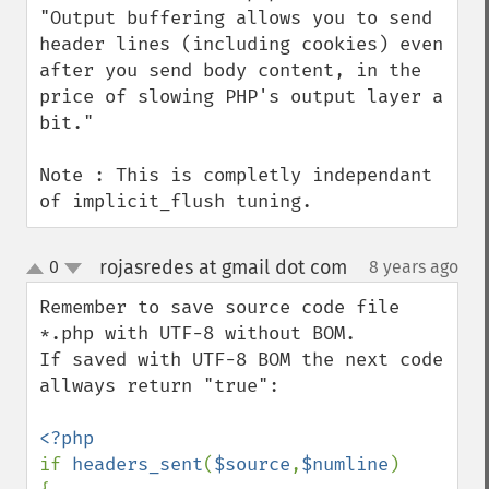
"Output buffering allows you to send 
header lines (including cookies) even 
after you send body content, in the 
price of slowing PHP's output layer a 
bit."

Note : This is completly independant 
of implicit_flush tuning.
rojasredes at gmail dot com
0
8 years ago
¶
up
down
Remember to save source code file 
*.php with UTF-8 without BOM.

If saved with UTF-8 BOM the next code 
allways return "true":

if 
headers_sent
(
$source
,
$numline
)
