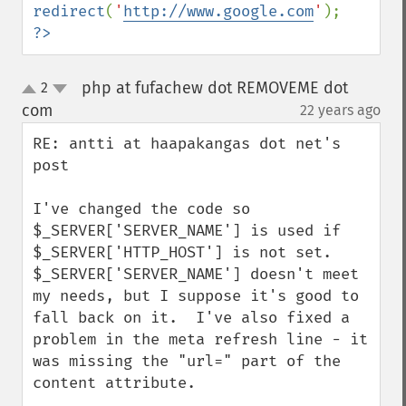
redirect
(
'
http://www.google.com
'
?>
php at fufachew dot REMOVEME dot
2
up
down
com
22 years ago
¶
RE: antti at haapakangas dot net's 
post

I've changed the code so 
$_SERVER['SERVER_NAME'] is used if 
$_SERVER['HTTP_HOST'] is not set.  
$_SERVER['SERVER_NAME'] doesn't meet 
my needs, but I suppose it's good to 
fall back on it.  I've also fixed a 
problem in the meta refresh line - it 
was missing the "url=" part of the 
content attribute.
