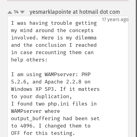
yesmarklapointe at hotmail dot com
14
¶
up
down
17 years ago
I was having trouble getting 
my mind around the concepts 
involved. Here is my dilemma 
and the conclusion I reached 
in case recounting them can 
help others:

I am using WAMPserver: PHP 
5.2.6, and Apache 2.2.8 on 
Windows XP SP3. If it matters 
to your duplication, 

I found two php.ini files in 
WAMPserver where 
output_buffering had been set 
to 4096. I changed them to 
OFF for this testing. 
