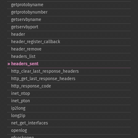
getprotobyname
getprotobynumber
getservbyname
getservbyport
header
header_​register_​callback
header_​remove
headers_​list
headers_​sent
http_​clear_​last_​response_​headers
http_​get_​last_​response_​headers
http_​response_​code
inet_​ntop
inet_​pton
ip2long
long2ip
net_​get_​interfaces
openlog
pfsockopen