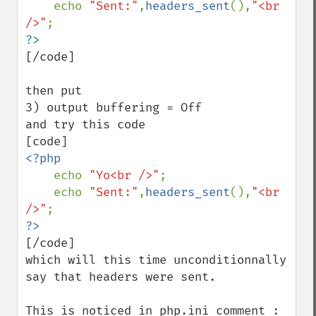
    echo 
"Sent:"
,
headers_sent
(),
"<br 
/>"
[/code]

then put 

3) output buffering = Off

and try this code

<?php

echo 
"Yo<br />"
;

    echo 
"Sent:"
,
headers_sent
(),
"<br 
/>"
[/code]

which will this time unconditionnally 
say that headers were sent.

This is noticed in php.ini comment :
