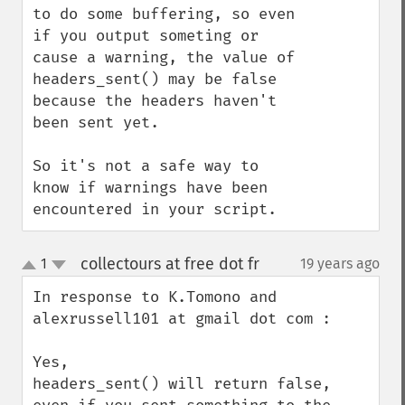
to do some buffering, so even 
if you output someting or 
cause a warning, the value of 
headers_sent() may be false 
because the headers haven't 
been sent yet.

So it's not a safe way to 
know if warnings have been 
encountered in your script.
collectours at free dot fr
1
19 years ago
¶
up
down
In response to K.Tomono and 
alexrussell101 at gmail dot com :

Yes,

headers_sent() will return false, 