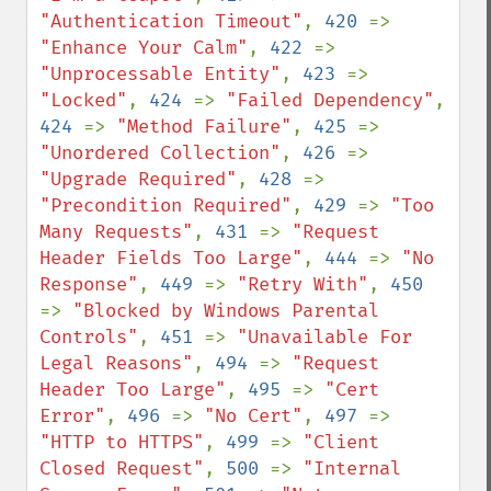
"Authentication Timeout"
, 
420 
=> 
"Enhance Your Calm"
, 
422 
=> 
"Unprocessable Entity"
, 
423 
=> 
"Locked"
, 
424 
=> 
"Failed Dependency"
, 
424 
=> 
"Method Failure"
, 
425 
=> 
"Unordered Collection"
, 
426 
=> 
"Upgrade Required"
, 
428 
=> 
"Precondition Required"
, 
429 
=> 
"Too 
Many Requests"
, 
431 
=> 
"Request 
Header Fields Too Large"
, 
444 
=> 
"No 
Response"
, 
449 
=> 
"Retry With"
, 
450 
=> 
"Blocked by Windows Parental 
Controls"
, 
451 
=> 
"Unavailable For 
Legal Reasons"
, 
494 
=> 
"Request 
Header Too Large"
, 
495 
=> 
"Cert 
Error"
, 
496 
=> 
"No Cert"
, 
497 
=> 
"HTTP to HTTPS"
, 
499 
=> 
"Client 
Closed Request"
, 
500 
=> 
"Internal 