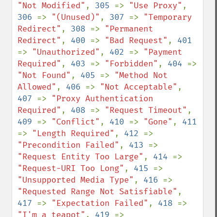
"Not Modified"
, 
305 
=> 
"Use Proxy"
, 
306 
=> 
"(Unused)"
, 
307 
=> 
"Temporary 
Redirect"
, 
308 
=> 
"Permanent 
Redirect"
, 
400 
=> 
"Bad Request"
, 
401 
=> 
"Unauthorized"
, 
402 
=> 
"Payment 
Required"
, 
403 
=> 
"Forbidden"
, 
404 
=> 
"Not Found"
, 
405 
=> 
"Method Not 
Allowed"
, 
406 
=> 
"Not Acceptable"
, 
407 
=> 
"Proxy Authentication 
Required"
, 
408 
=> 
"Request Timeout"
, 
409 
=> 
"Conflict"
, 
410 
=> 
"Gone"
, 
411 
=> 
"Length Required"
, 
412 
=> 
"Precondition Failed"
, 
413 
=> 
"Request Entity Too Large"
, 
414 
=> 
"Request-URI Too Long"
, 
415 
=> 
"Unsupported Media Type"
, 
416 
=> 
"Requested Range Not Satisfiable"
, 
417 
=> 
"Expectation Failed"
, 
418 
=> 
"I'm a teapot"
, 
419 
=> 