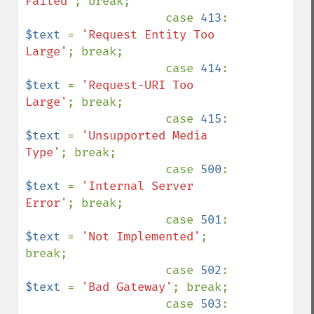
Failed'
; break;

                    case 
413
: 
$text 
= 
'Request Entity Too 
Large'
; break;

                    case 
414
: 
$text 
= 
'Request-URI Too 
Large'
; break;

                    case 
415
: 
$text 
= 
'Unsupported Media 
Type'
; break;

                    case 
500
: 
$text 
= 
'Internal Server 
Error'
; break;

                    case 
501
: 
$text 
= 
'Not Implemented'
; 
break;

                    case 
502
: 
$text 
= 
'Bad Gateway'
; break;

                    case 
503
: 