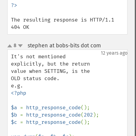
The resulting response is HTTP/1.1 
404 OK
stephen at bobs-bits dot com
8
¶
up
down
12 years ago
It's not mentioned 
explicitly, but the return 
value when SETTING, is the 
OLD status code.

<?php

$a 
= 
http_response_code
$b 
= 
http_response_code
(
202
$c 
= 
http_response_code
();
