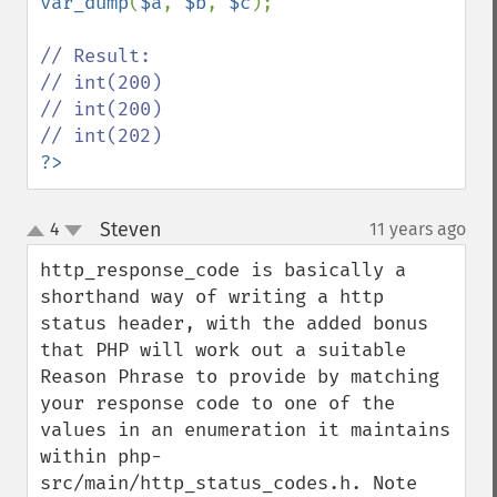
var_dump
(
$a
, 
$b
, 
$c
);

// Result:

// int(200)

// int(200)

?>
Steven
4
11 years ago
¶
up
down
http_response_code is basically a 
shorthand way of writing a http 
status header, with the added bonus 
that PHP will work out a suitable 
Reason Phrase to provide by matching 
your response code to one of the 
values in an enumeration it maintains 
within php-
src/main/http_status_codes.h. Note 