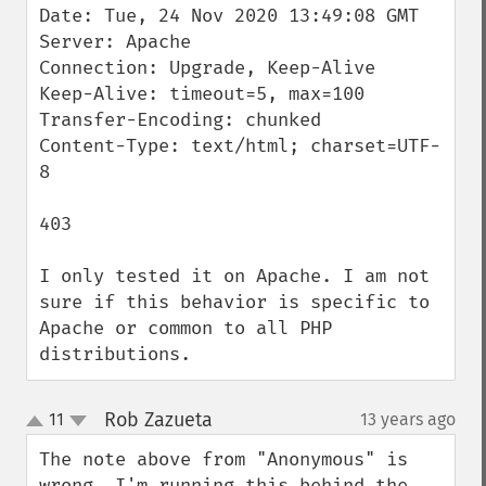
Date: Tue, 24 Nov 2020 13:49:08 GMT

Server: Apache

Connection: Upgrade, Keep-Alive

Keep-Alive: timeout=5, max=100

Transfer-Encoding: chunked

Content-Type: text/html; charset=UTF-
8

403

I only tested it on Apache. I am not 
sure if this behavior is specific to 
Apache or common to all PHP 
distributions.
Rob Zazueta
11
13 years ago
¶
up
down
The note above from "Anonymous" is 
wrong. I'm running this behind the 