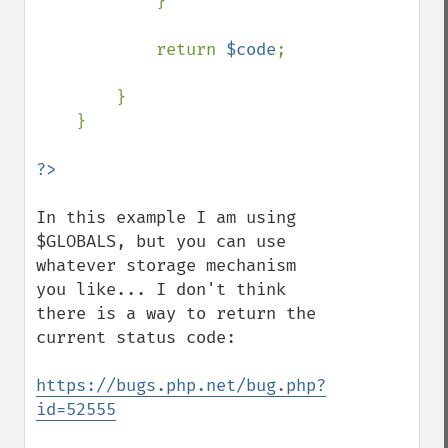
            }

            return 
$code
;

        }

    }

In this example I am using 
$GLOBALS, but you can use 
whatever storage mechanism 
you like... I don't think 
there is a way to return the 
current status code:

https://bugs.php.net/bug.php?
id=52555