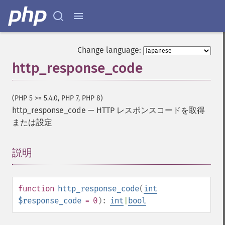
Change language:
http_response_code
(PHP 5 >= 5.4.0, PHP 7, PHP 8)
http_response_code
—
HTTP レスポンスコードを取得
または設定
説明
¶
function
http_response_code
(
int
$response_code
= 0
):
int
|
bool