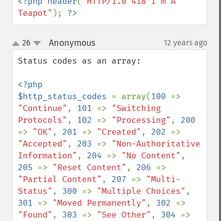
<?php header
(
"HTTP/1.0 418 I'm A 
Teapot"
); 
?>
Anonymous
26
12 years ago
¶
up
down
Status codes as an array:

<?php

$http_status_codes 
= array(
100 
=> 
"Continue"
, 
101 
=> 
"Switching 
Protocols"
, 
102 
=> 
"Processing"
, 
200 
=> 
"OK"
, 
201 
=> 
"Created"
, 
202 
=> 
"Accepted"
, 
203 
=> 
"Non-Authoritative 
Information"
, 
204 
=> 
"No Content"
, 
205 
=> 
"Reset Content"
, 
206 
=> 
"Partial Content"
, 
207 
=> 
"Multi-
Status"
, 
300 
=> 
"Multiple Choices"
, 
301 
=> 
"Moved Permanently"
, 
302 
=> 
"Found"
, 
303 
=> 
"See Other"
, 
304 
=> 