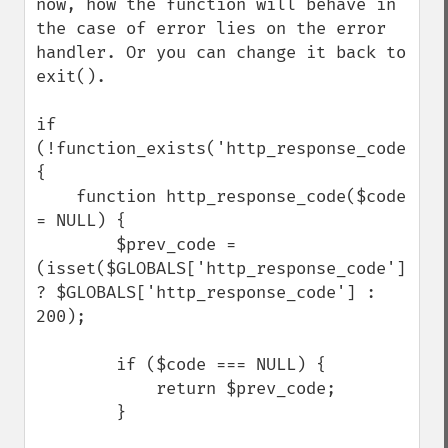
now, how the function will behave in 
the case of error lies on the error 
handler. Or you can change it back to 
exit().

if 
(!function_exists('http_response_code')) 
{

    function http_response_code($code 
= NULL) {     

        $prev_code = 
(isset($GLOBALS['http_response_code']) 
? $GLOBALS['http_response_code'] : 
200);

        if ($code === NULL) {

            return $prev_code;

        }
