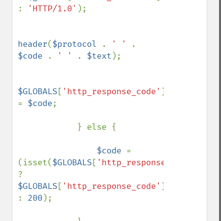
: 
'HTTP/1.0'
);

header
(
$protocol 
. 
' ' 
. 
$code 
. 
' ' 
. 
$text
);

$GLOBALS
[
'http_response_code'
] 
= 
$code
;

            } else {

$code 
= 
(isset(
$GLOBALS
[
'http_response_code'
]) 
? 
$GLOBALS
[
'http_response_code'
] 
: 
200
);
