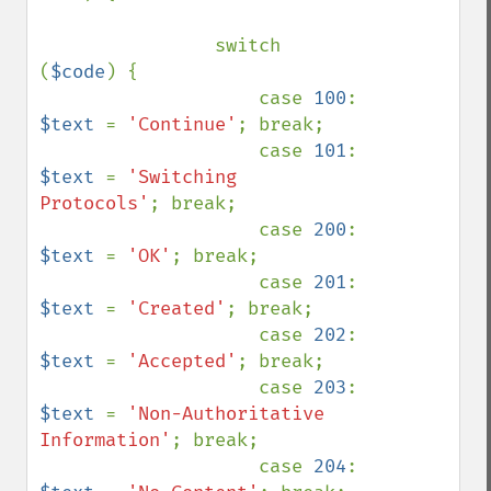
                switch 
(
$code
) {

                    case 
100
: 
$text 
= 
'Continue'
; break;

                    case 
101
: 
$text 
= 
'Switching 
Protocols'
; break;

                    case 
200
: 
$text 
= 
'OK'
; break;

                    case 
201
: 
$text 
= 
'Created'
; break;

                    case 
202
: 
$text 
= 
'Accepted'
; break;

                    case 
203
: 
$text 
= 
'Non-Authoritative 
Information'
; break;

                    case 
204
: 