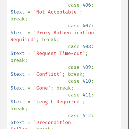
                    case 
406
: 
$text 
= 
'Not Acceptable'
; 
break;

                    case 
407
: 
$text 
= 
'Proxy Authentication 
Required'
; break;

                    case 
408
: 
$text 
= 
'Request Time-out'
; 
break;

                    case 
409
: 
$text 
= 
'Conflict'
; break;

                    case 
410
: 
$text 
= 
'Gone'
; break;

                    case 
411
: 
$text 
= 
'Length Required'
; 
break;

                    case 
412
: 
$text 
= 
'Precondition 