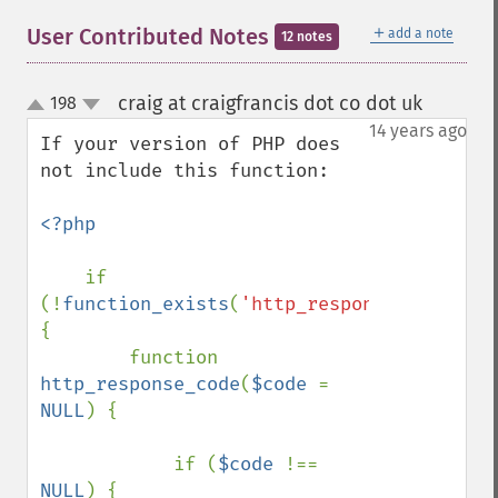
＋
User Contributed Notes
add a note
12 notes
craig at craigfrancis dot co dot uk
198
¶
up
down
14 years ago
If your version of PHP does 
not include this function:

<?php

if 
(!
function_exists
(
'http_response_code'
)) 
{

        function 
http_response_code
(
$code 
= 
NULL
) {

            if (
$code 
!== 
NULL
) {
