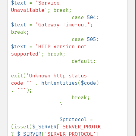
$text 
= 
'Service 
Unavailable'
; break;

                    case 
504
: 
$text 
= 
'Gateway Time-out'
; 
break;

                    case 
505
: 
$text 
= 
'HTTP Version not 
supported'
; break;

                    default:

exit(
'Unknown http status 
code "' 
. 
htmlentities
(
$code
) 
. 
'"'
);

                    break;

                }

$protocol 
= 
(isset(
$_SERVER
[
'SERVER_PROTOCOL'
]) 
? 
$_SERVER
[
'SERVER_PROTOCOL'
] 