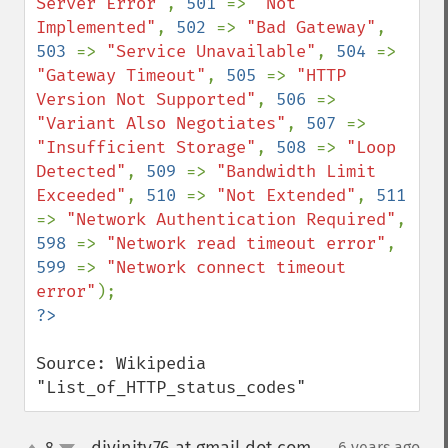
Server Error"
, 
501 
=> 
"Not 
Implemented"
, 
502 
=> 
"Bad Gateway"
, 
503 
=> 
"Service Unavailable"
, 
504 
=> 
"Gateway Timeout"
, 
505 
=> 
"HTTP 
Version Not Supported"
, 
506 
=> 
"Variant Also Negotiates"
, 
507 
=> 
"Insufficient Storage"
, 
508 
=> 
"Loop 
Detected"
, 
509 
=> 
"Bandwidth Limit 
Exceeded"
, 
510 
=> 
"Not Extended"
, 
511 
=> 
"Network Authentication Required"
, 
598 
=> 
"Network read timeout error"
, 
599 
=> 
"Network connect timeout 
error"
Source: Wikipedia 
"List_of_HTTP_status_codes"
8
6 years ago