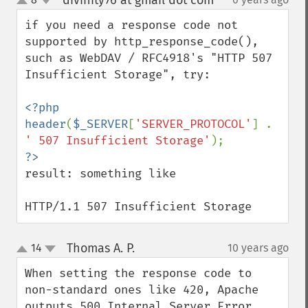
divinity76 at gmail dot com
¶
up
down
if you need a response code not 
supported by http_response_code(), 
such as WebDAV / RFC4918's "HTTP 507 
Insufficient Storage", try:

<?php

header
(
$_SERVER
[
'SERVER_PROTOCOL'
] . 
' 507 Insufficient Storage'
result: something like

HTTP/1.1 507 Insufficient Storage
Thomas A. P.
14
10 years ago
¶
up
down
When setting the response code to 
non-standard ones like 420, Apache 
outputs 500 Internal Server Error.
