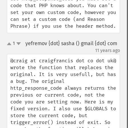
code that PHP knows about. You can't 
set your own custom code, however you 
can set a custom code (and Reason 
Phrase) if you use the header method.
yefremov {dot} sasha () gmail {dot} com
1
up
down
¶
11 years ago
@craig at craigfrancis dot co dot uk@ 
wrote the function that replaces the 
original. It is very usefull, but has 
a bug. The original 
http_response_code always returns the 
previous or current code, not the 
code you are setting now. Here is my 
fixed version. I also use $GLOBALS to 
store the current code, but 
trigger_error() instead of exit. So 