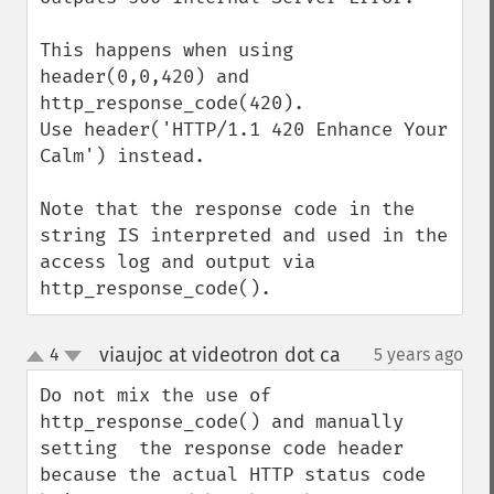
This happens when using 
header(0,0,420) and 
http_response_code(420).

Use header('HTTP/1.1 420 Enhance Your 
Calm') instead.

Note that the response code in the 
string IS interpreted and used in the 
access log and output via 
http_response_code().
viaujoc at videotron dot ca
4
5 years ago
¶
up
down
Do not mix the use of 
http_response_code() and manually 
setting  the response code header 
because the actual HTTP status code 