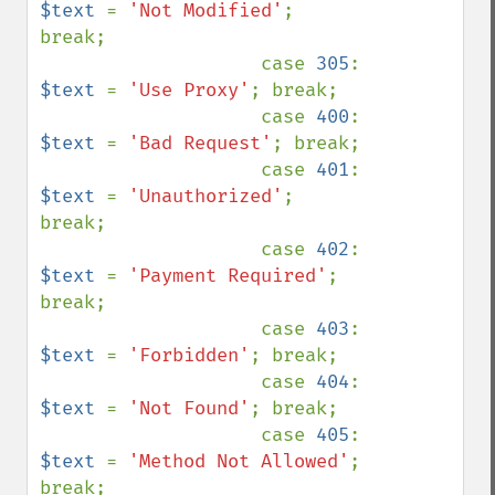
$text 
= 
'Not Modified'
; 
break;

                    case 
305
: 
$text 
= 
'Use Proxy'
; break;

                    case 
400
: 
$text 
= 
'Bad Request'
; break;

                    case 
401
: 
$text 
= 
'Unauthorized'
; 
break;

                    case 
402
: 
$text 
= 
'Payment Required'
; 
break;

                    case 
403
: 
$text 
= 
'Forbidden'
; break;

                    case 
404
: 
$text 
= 
'Not Found'
; break;

                    case 
405
: 
$text 
= 
'Method Not Allowed'
; 
break;
