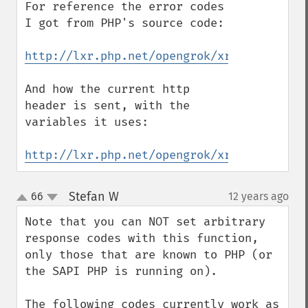
For reference the error codes 
I got from PHP's source code:

http://lxr.php.net/opengrok/xref/PHP_5_4/
And how the current http 
header is sent, with the 
variables it uses:

http://lxr.php.net/opengrok/xref/PHP_5_4/
Stefan W
66
12 years ago
¶
up
down
Note that you can NOT set arbitrary 
response codes with this function, 
only those that are known to PHP (or 
the SAPI PHP is running on). 

The following codes currently work as 