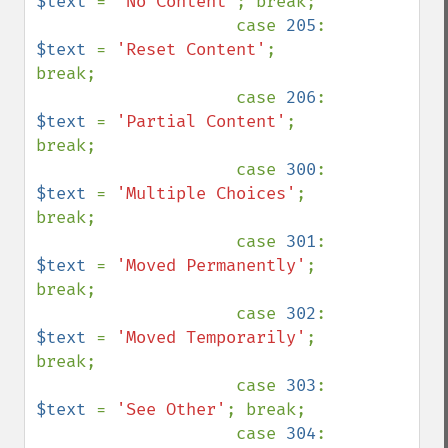
$text 
= 
'No Content'
; break;

                    case 
205
: 
$text 
= 
'Reset Content'
; 
break;

                    case 
206
: 
$text 
= 
'Partial Content'
; 
break;

                    case 
300
: 
$text 
= 
'Multiple Choices'
; 
break;

                    case 
301
: 
$text 
= 
'Moved Permanently'
; 
break;

                    case 
302
: 
$text 
= 
'Moved Temporarily'
; 
break;

                    case 
303
: 
$text 
= 
'See Other'
; break;

                    case 
304
: 