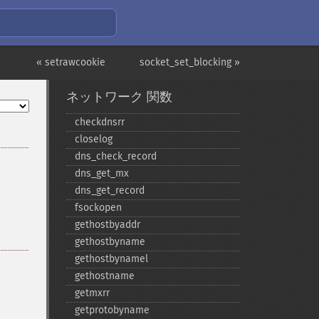
« setrawcookie
socket_set_blocking »
ネットワーク 関数
checkdnsrr
closelog
dns_​check_​record
dns_​get_​mx
dns_​get_​record
fsockopen
gethostbyaddr
gethostbyname
gethostbynamel
gethostname
getmxrr
getprotobyname