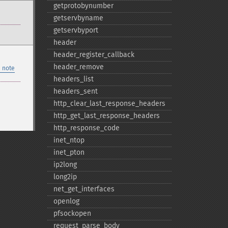
getprotobynumber
getservbyname
getservbyport
header
header_​register_​callback
header_​remove
 note
headers_​list
headers_​sent
http_​clear_​last_​response_​headers
http_​get_​last_​response_​headers
http_​response_​code
inet_​ntop
inet_​pton
ip2long
long2ip
net_​get_​interfaces
openlog
pfsockopen
request_​parse_​body