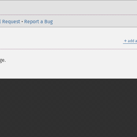
l Request
•
Report a Bug
＋
add a
ge.