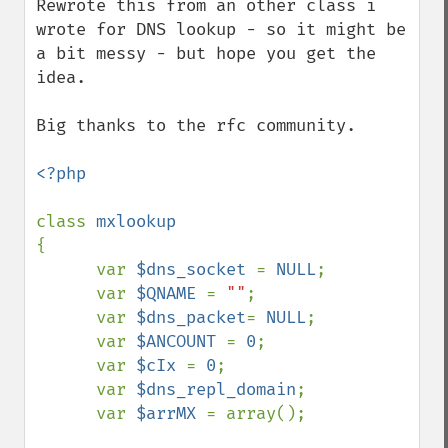
Rewrote this from an other class i 
wrote for DNS lookup - so it might be 
a bit messy - but hope you get the 
idea.

Big thanks to the rfc community.

<?php

class 
{

      var 
$dns_socket 
= 
NULL
;

      var 
$QNAME 
= 
""
;

      var 
$dns_packet
= 
NULL
;

      var 
$ANCOUNT 
= 
0
;

      var 
$cIx 
= 
0
;

      var 
$dns_repl_domain
;

      var 
$arrMX 
= array();
