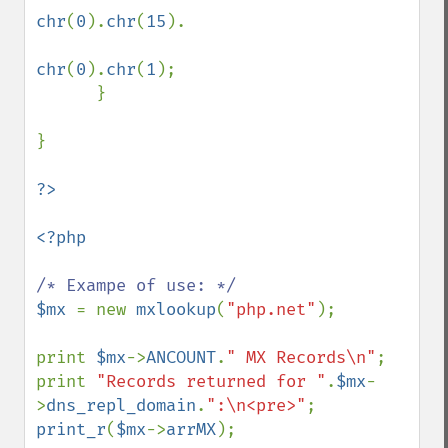
chr
(
0
).
chr
(
15
).

chr
(
0
).
chr
(
1
);

      }

}

<?php

$mx 
= new 
mxlookup
(
"php.net"
);

print 
$mx
->
ANCOUNT
.
" MX Records\n"
;

print 
"Records returned for "
.
$mx
-
>
dns_repl_domain
.
":\n<pre>"
print_r
(
$mx
->
arrMX
);
