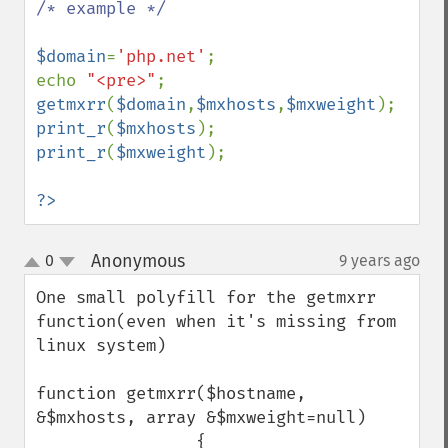
/* example */

$domain
=
'php.net'
;

echo 
"<pre>"
getmxrr
(
$domain
,
$mxhosts
,
$mxweight
print_r
(
$mxhosts
print_r
(
$mxweight
);

?>
Anonymous
0
9 years ago
¶
up
down
One small polyfill for the getmxrr 
function(even when it's missing from 
linux system)

function getmxrr($hostname, 
&$mxhosts, array &$mxweight=null)

                {
