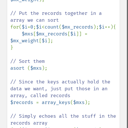
// Put the records together in a 
for(
$i
=
0
;
$i
<
count
(
$mx_records
);
$i
++){

$mxs
[
$mx_records
[
$i
]] = 
$mx_weight
[
$i
];

}

asort 
(
$mxs
);

// Since the keys actually hold the 
data we want, just put those in an 
$records 
= 
array_keys
(
$mxs
);

// Simply echoes all the stuff in the 