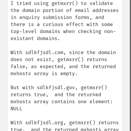
I tried using getmxrr() to validate 
the domain portion of email addresses 
in enquiry submission forms, and 
there is a curious effect with some 
top-level domains when checking non-
existant domains.

With sdlkfjsdl.com, since the domain 
does not exist, getmxrr() returns 
false, as expected, and the returned 
mxhosts array is empty.

But with sdlkfjsdl.gov, getmxrr() 
returns true,  and the returned 
mxhosts array contains one element: 
NULL

With sdlkfjsdl.org, getmxrr() returns 
true,  and the returned mxhosts array 