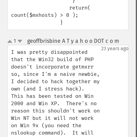
                    }

                   return( 
count($mxhosts) > 0 );

                }
geoffbrisbine A T y a h o o DOT c o m
1
¶
up
down
23 years ago
I was pretty disappointed 
that the Win32 build of PHP 
doesn't incorporate getmxrr 
so, since I'm a naive newbie, 
I decided to hack together my 
own (and I stress hack).  
This has been tested on Win 
2000 and Win XP.  There's no 
reason this shouldn't work on 
Win NT but it will not work 
on Win 9x (you need the 
nslookup command).  It will 