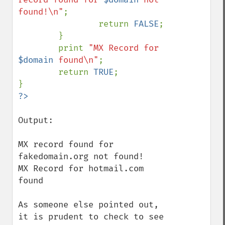
found!\n"
;

                return 
FALSE
;

        }

        print 
"MX Record for 
$domain
 found\n"
;

        return 
TRUE
;

Output:

MX record found for 
fakedomain.org not found!

MX Record for hotmail.com 
found

As someone else pointed out, 
it is prudent to check to see 