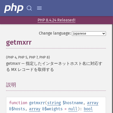
PHP 8.4.24 Released!
Change language:
getmxrr
(PHP 4, PHP 5, PHP 7, PHP 8)
getmxrr
—
指定したインターネットホスト名に対応す
る MX レコードを取得する
説明
¶
function
getmxrr
(
string
$hostname
,
array
&$hosts
,
array
&$weights
=
null
):
bool