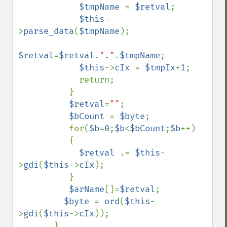
$tmpName 
= 
$retval
;

$this
-
>
parse_data
(
$tmpName
);

$retval
=
$retval
.
"."
.
$tmpName
;

$this
->
cIx 
= 
$tmpIx
+
1
;

            return;

          }

$retval
=
""
;

$bCount 
= 
$byte
;

          for(
$b
=
0
;
$b
<
$bCount
;
$b
++)

          {

$retval 
.= 
$this
-
>
gdi
(
$this
->
cIx
);

          }

$arName
[]=
$retval
;

$byte 
= 
ord
(
$this
-
>
gdi
(
$this
->
cIx
));

       }
