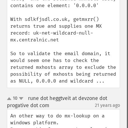
contains one element: '0.0.0.0'

With sdlkfjsdl.co.uk, getmxrr()  
returns true and supplies one MX 
record: uk-net-wildcard-null-
mx.centralnic.net

So to validate the email domain, it 
would seem one has to check the 
returned mxhosts array to exclude the 
possibility of mxhosts being returned 
as NULL, 0.0.0.0 and wildcard ...
rune dot heggtveit at devzone dot
10
up
down
progative dot com
21 years ago
¶
An other way to do mx-lookup on a 
windows platform.
