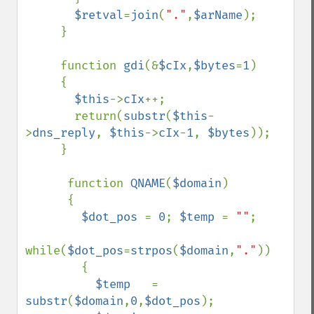
$retval
=
join
(
"."
,
$arName
);

     }

     function 
gdi
(&
$cIx
,
$bytes
=
1
)

     {

$this
->
cIx
++;

       return(
substr
(
$this
-
>
dns_reply
, 
$this
->
cIx
-
1
, 
$bytes
));

     }

      function 
QNAME
(
$domain
)

      {

$dot_pos 
= 
0
; 
$temp 
= 
""
;

while(
$dot_pos
=
strpos
(
$domain
,
"."
))

        {

$temp   
= 
substr
(
$domain
,
0
,
$dot_pos
);
