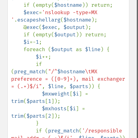
    if (empty(
$hostname
)) return;

$exec
=
'nslookup -type=MX 
'
.
escapeshellarg
(
$hostname
);

    @
exec
(
$exec
, 
$output
);

    if (empty(
$output
)) return;

$i
=-
1
;

    foreach (
$output 
as 
$line
) {

$i
++;

        if 
(
preg_match
(
"/^
$hostname
\tMX 
preference = ([0-9]+), mail exchanger 
= (.+)$/i"
, 
$line
, 
$parts
)) {

$mxweight
[
$i
] = 
trim
(
$parts
[
1
]);

$mxhosts
[
$i
] = 
trim
(
$parts
[
2
]);

        }

        if (
preg_match
(
'/responsible 