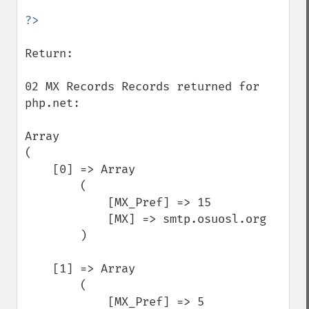
Return:

02 MX Records Records returned for 
php.net:

Array

(

    [0] => Array

        (

            [MX_Pref] => 15

            [MX] => smtp.osuosl.org

        )

    [1] => Array

        (

            [MX_Pref] => 5
