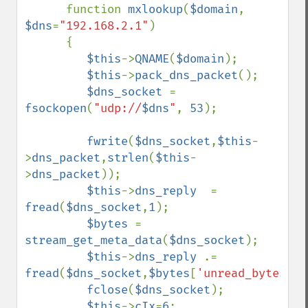
      function 
mxlookup
(
$domain
, 
$dns
=
"192.168.2.1"
)

      {

$this
->
QNAME
(
$domain
);

$this
->
pack_dns_packet
();

$dns_socket 
= 
fsockopen
(
"udp://
$dns
"
, 
53
);

fwrite
(
$dns_socket
,
$this
-
>
dns_packet
,
strlen
(
$this
-
>
dns_packet
));

$this
->
dns_reply  
= 
fread
(
$dns_socket
,
1
);

$bytes 
= 
stream_get_meta_data
(
$dns_socket
);

$this
->
dns_reply 
.= 
fread
(
$dns_socket
,
$bytes
[
'unread_bytes'
])
fclose
(
$dns_socket
);

$this
->
cIx
=
6
;
