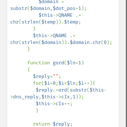
$domain 
= 
substr
(
$domain
,
$dot_pos
+
1
);

$this
->
QNAME 
.= 
chr
(
strlen
(
$temp
)).
$temp
;

        }

$this
->
QNAME 
.= 
chr
(
strlen
(
$domain
)).
$domain
.
chr
(
0
);

      }

      function 
gord
(
$ln
=
1
)

      {

$reply
=
""
;

        for(
$i
=
0
;
$i
<
$ln
;
$i
++){

$reply
.=
ord
(
substr
(
$this
-
>
dns_reply
,
$this
->
cIx
,
1
));

$this
->
cIx
++;

         }

        return 
$reply
;
