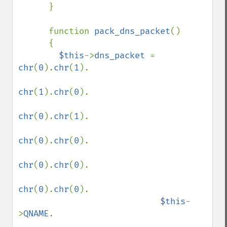
      }

      function 
pack_dns_packet
()

      {

$this
->
dns_packet 
= 
chr
(
0
).
chr
(
1
).

chr
(
1
).
chr
(
0
).

chr
(
0
).
chr
(
1
).

chr
(
0
).
chr
(
0
).

chr
(
0
).
chr
(
0
).

chr
(
0
).
chr
(
0
).

$this
-
>
QNAME
.
