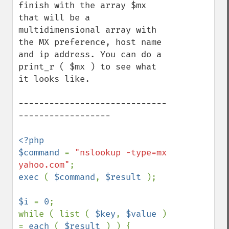
finish with the array $mx 
that will be a 
multidimensional array with 
the MX preference, host name 
and ip address. You can do a 
print_r ( $mx ) to see what 
it looks like.

-----------------------------
------------------

<?php

$command 
= 
"nslookup -type=mx 
yahoo.com"
exec 
( 
$command
, 
$result 
);

$i 
= 
0
;

while ( list ( 
$key
, 
$value 
) 
= 
each 
( 
$result 
) ) {
