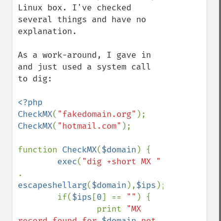
Linux box. I've checked 
several things and have no 
explanation.

As a work-around, I gave in 
and just used a system call 
to dig:

<?php

CheckMX
(
"fakedomain.org"
CheckMX
(
"hotmail.com"
);

function 
CheckMX
(
$domain
) {

exec
(
"dig +short MX " 
. 
escapeshellarg
(
$domain
),
$ips
);

        if(
$ips
[
0
] == 
""
) {

                print 
"MX 
record found for 
$domain
 not 