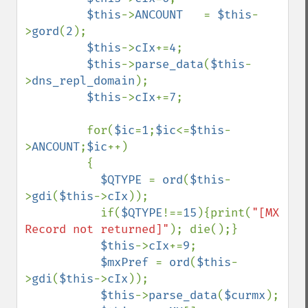
$this
->
ANCOUNT   
= 
$this
-
>
gord
(
2
);

$this
->
cIx
+=
4
;

$this
->
parse_data
(
$this
-
>
dns_repl_domain
);

$this
->
cIx
+=
7
;

         for(
$ic
=
1
;
$ic
<=
$this
-
>
ANCOUNT
;
$ic
++)

         {

$QTYPE 
= 
ord
(
$this
-
>
gdi
(
$this
->
cIx
));

           if(
$QTYPE
!==
15
){print(
"[MX 
Record not returned]"
); die();}

$this
->
cIx
+=
9
;

$mxPref 
= 
ord
(
$this
-
>
gdi
(
$this
->
cIx
));

$this
->
parse_data
(
$curmx
);
