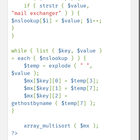
    if ( 
strstr 
( 
$value
, 
"mail exchanger" 
) ) { 
$nslookup
[
$i
] = 
$value
; 
$i
++; 
}

}

while ( list ( 
$key
, 
$value 
) 
= 
each 
( 
$nslookup 
) ) {

$temp 
= 
explode 
( 
" "
, 
$value 
);

$mx
[
$key
][
0
] = 
$temp
[
3
];

$mx
[
$key
][
1
] = 
$temp
[
7
];

$mx
[
$key
][
2
] = 
gethostbyname 
( 
$temp
[
7
] );

}

array_multisort 
( 
$mx 
?>