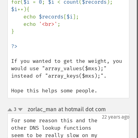
for(
$i 
= 
0
; 
$i 
< 
count
(
$records
); 
$i
++){

    echo 
$records
[
$i
];

    echo 
'<br>'
;

}

If you wanted to get the weight, you 
would use "array_values($mxs);" 
instead of "array_keys($mxs);".

Hope this helps some people.
zorlac_man at hotmail dot com
3
¶
up
down
22 years ago
For some reason this and the 
other DNS lookup functions 
seem to be really slow on my 