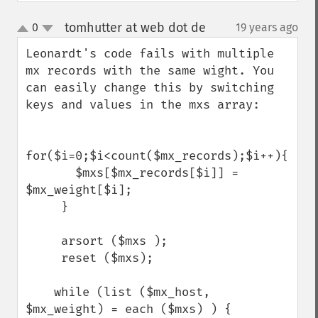
tomhutter at web dot de
0
19 years ago
¶
up
down
Leonardt's code fails with multiple 
mx records with the same wight. You 
can easily change this by switching 
keys and values in the mxs array:

for($i=0;$i<count($mx_records);$i++){

       $mxs[$mx_records[$i]] = 
$mx_weight[$i];

     }

     arsort ($mxs );

     reset ($mxs);

    while (list ($mx_host, 
$mx_weight) = each ($mxs) ) {
