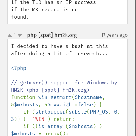
if the TLD has an IP address 
if the MX record is not 
found.
php [spat] hm2k.org
1
17 years ago
¶
up
down
I decided to have a bash at this 
after doing a bit of research...

<?php

// getmxrr() support for Windows by 
function 
win_getmxrr
(
$hostname
, 
&
$mxhosts
, &
$mxweight
=
false
) {

    if (
strtoupper
(
substr
(
PHP_OS
, 
0
, 
3
)) != 
'WIN'
) return;

    if (!
is_array 
(
$mxhosts
) ) 
$mxhosts 
= array();
