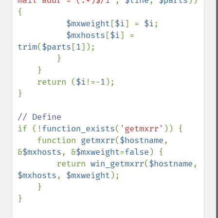
mail addr = (.+)$/i'
, 
$line
, 
$parts
)) 
{

$mxweight
[
$i
] = 
$i
;

$mxhosts
[
$i
] = 
trim
(
$parts
[
1
]);

        }

    }

    return (
$i
!=-
1
);

}

if (!
function_exists
(
'getmxrr'
)) {

    function 
getmxrr
(
$hostname
, 
&
$mxhosts
, &
$mxweight
=
false
) {

        return 
win_getmxrr
(
$hostname
, 
$mxhosts
, 
$mxweight
);

    }

}
