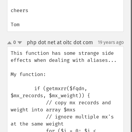
cheers 

Tom
php dot net at oitc dot com
0
19 years ago
¶
up
down
This function has some strange side 
effects when dealing with aliases...

My function:

        if (getmxrr($fqdn, 
$mx_records, $mx_weight)) {

            // copy mx records and 
weight into array $mxs

            // ignore multiple mx's 
at the same weight

            for ($i = 0; $i < 