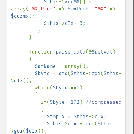
$this
->
arrMX
[] = 
array(
"MX_Pref" 
=> 
$mxPref
, 
"MX" 
=> 
$curmx
);

$this
->
cIx
+=
3
;

         }

      }

      function 
parse_data
(&
$retval
)

      {

$arName 
= array();

$byte 
= 
ord
(
$this
->
gdi
(
$this
-
>
cIx
));

        while(
$byte
!==
0
)

        {

          if(
$byte
==
192
) 
//compressed

{

$tmpIx 
= 
$this
->
cIx
;

$this
->
cIx 
= 
ord
(
$this
-
>
gdi
(
$cIx
));
