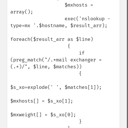
                   $mxhosts = 
array();

                   exec('nslookup -
type=mx '.$hostname, $result_arr);

foreach($result_arr as $line) 

                    {

                        if 
(preg_match("/.*mail exchanger = 
(.*)/", $line, $matches)) 

                        {  

$s_xo=explode(' ', $matches[1]);

$mxhosts[] = $s_xo[1];

$mxweight[] = $s_xo[0];                            

                        }                     
