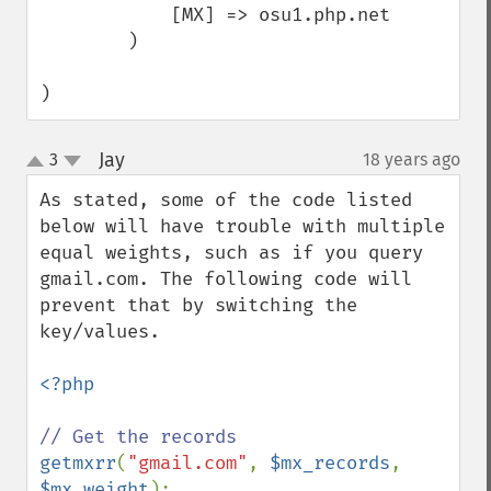
            [MX] => osu1.php.net

        )

)
Jay
3
18 years ago
¶
up
down
As stated, some of the code listed 
below will have trouble with multiple 
equal weights, such as if you query 
gmail.com. The following code will 
prevent that by switching the 
key/values.

<?php

getmxrr
(
"gmail.com"
, 
$mx_records
, 
$mx_weight
);
