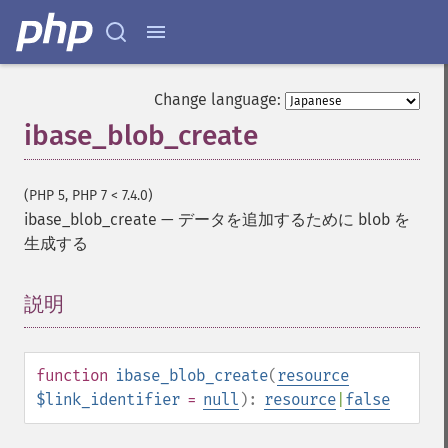
Change language:
ibase_blob_create
(PHP 5, PHP 7 < 7.4.0)
ibase_blob_create
—
データを追加するために blob を
生成する
説明
¶
function
ibase_blob_create
(
resource
$link_identifier
=
null
):
resource
|
false