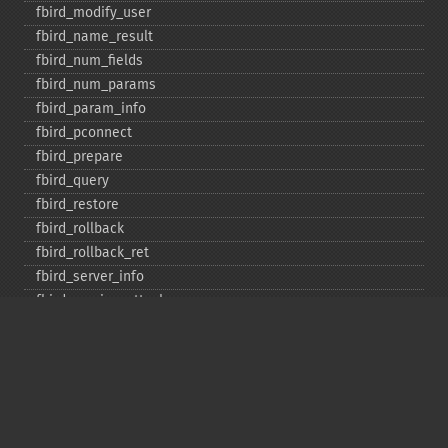
fbird_​modify_​user
fbird_​name_​result
fbird_​num_​fields
fbird_​num_​params
fbird_​param_​info
fbird_​pconnect
fbird_​prepare
fbird_​query
fbird_​restore
fbird_​rollback
fbird_​rollback_​ret
fbird_​server_​info
fbird_​service_​attach
fbird_​service_​detach
fbird_​set_​event_​handler
fbird_​trans
fbird_​wait_​event
ibase_​add_​user
ibase_​affected_​rows