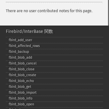
There are no user contributed notes for this page.
Firebird/InterBase 関数
fbird_​add_​user
fbird_​affected_​rows
fbird_​backup
fbird_​blob_​add
fbird_​blob_​cancel
fbird_​blob_​close
fbird_​blob_​create
fbird_​blob_​echo
fbird_​blob_​get
fbird_​blob_​import
fbird_​blob_​info
fbird_​blob_​open