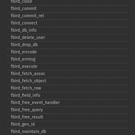
fbird_​close
fbird_​commit
fbird_​commit_​ret
fbird_​connect
fbird_​db_​info
fbird_​delete_​user
fbird_​drop_​db
fbird_​errcode
fbird_​errmsg
fbird_​execute
fbird_​fetch_​assoc
fbird_​fetch_​object
fbird_​fetch_​row
fbird_​field_​info
fbird_​free_​event_​handler
fbird_​free_​query
fbird_​free_​result
fbird_​gen_​id
fbird_​maintain_​db