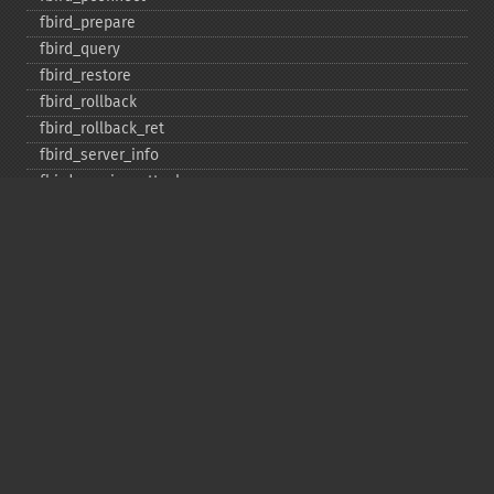
fbird_​prepare
fbird_​query
fbird_​restore
fbird_​rollback
fbird_​rollback_​ret
fbird_​server_​info
fbird_​service_​attach
fbird_​service_​detach
fbird_​set_​event_​handler
fbird_​trans
fbird_​wait_​event
ibase_​add_​user
ibase_​affected_​rows
ibase_​backup
ibase_​blob_​add
ibase_​blob_​cancel
ibase_​blob_​close
ibase_​blob_​create