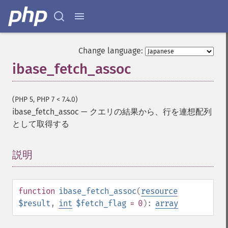
Change language:
ibase_fetch_assoc
(PHP 5, PHP 7 < 7.4.0)
ibase_fetch_assoc
—
クエリの結果から、行を連想配列
として取得する
説明
¶
function
ibase_fetch_assoc
(
resource
$result
,
int
$fetch_flag
= 0
):
array