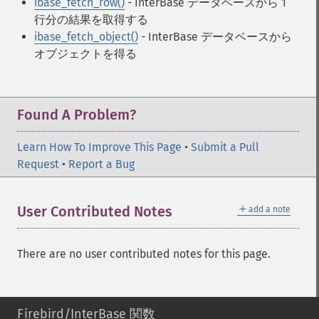
ibase_fetch_row()
- InterBase データベースから 1
行分の結果を取得する
ibase_fetch_object()
- InterBase データベースから
オブジェクトを得る
Found A Problem?
Learn How To Improve This Page
•
Submit a Pull
Request
•
Report a Bug
＋
User Contributed Notes
add a note
There are no user contributed notes for this page.
Firebird/InterBase 関数