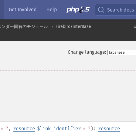
Get Involved
Help
Search docs
ベンダー固有のモジュール
Firebird/InterBase
«
Change language:
= ?
,
resource
$link_identifier
= ?
):
resource