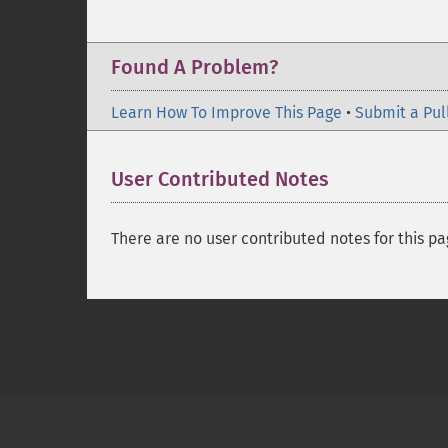
Found A Problem?
Learn How To Improve This Page
•
Submit a Pul
User Contributed Notes
There are no user contributed notes for this pa