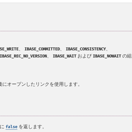
、
、
、
SE_WRITE
IBASE_COMMITTED
IBASE_CONSISTENCY
、
および
の組
IBASE_REC_NO_VERSION
IBASE_WAIT
IBASE_NOWAIT
は、 最後にオープンしたリンクを使用します。
時に
を返します。
false