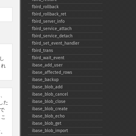
fbird_​rollback
fbird_​rollback_​ret
fbird_​server_​info
fbird_​service_​attach
fbird_​service_​detach
fbird_​set_​event_​handler
fbird_​trans
fbird_​wait_​event
し
ibase_​add_​user
され
ibase_​affected_​rows
ibase_​backup
ibase_​blob_​add
ibase_​blob_​cancel
り、
ibase_​blob_​close
した
ibase_​blob_​create
で
ibase_​blob_​echo
 こ
ibase_​blob_​get
ibase_​blob_​import
す。