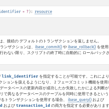
identifier
= ?
):
resource
は、接続の デフォルトのトランザクションを返しません。
ランザクションは、
ibase_commit()
や
ibase_rollback()
を使用
に行わない限り、スクリプトの終了時に自動的に ロールバック
び
link_identifier
を指定することが可能です。これによ
ションを扱えるようになり、 2 フェーズコミット機能を使用
 データベースの更新内容が成功したか失敗したかによる判断が
エリで異なるデータベースのテーブルを同時に使用できるという
がるトランザクションを使用する場合、
ibase_query()
および
d
および
transaction_id
の両方を指定する必要がありま