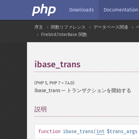
Downloads
Documentation
序文
関数リファレンス
データベース関連
Firebird/InterBase 関数
ibase_trans
(PHP 5, PHP 7 < 7.4.0)
ibase_trans
—
トランザクションを開始する
説明
¶
function
ibase_trans
(
int
$trans_args