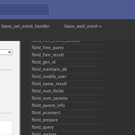
fbird_​execute
fbird_​fetch_​assoc
fbird_​fetch_​object
fbird_​fetch_​row
 ibase_set_event_handler
ibase_wait_event »
fbird_​field_​info
fbird_​free_​event_​handler
fbird_​free_​query
fbird_​free_​result
fbird_​gen_​id
fbird_​maintain_​db
fbird_​modify_​user
fbird_​name_​result
fbird_​num_​fields
fbird_​num_​params
fbird_​param_​info
fbird_​pconnect
fbird_​prepare
fbird_​query
fbird_​restore