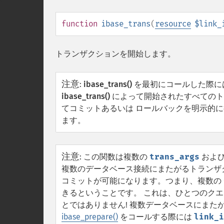
function
ibase_trans
(
resource
$link_
トランザクションを開始します。
注意
:
ibase_trans()
を最初にコールした際に
ibase_trans()
によって開始されたすべてのト
てコミットあるいは ロールバックを明示的
ます。
注意
:
この関数は複数の
trans_args
およ
複数のデータベース接続にまたがるトランザク
コミットが可能になります。つまり、複数の
きるということです。 これは、ひとつのク
とではありません!
複数データベースにまた
ibase_prepare()
をコールする際には
link_i