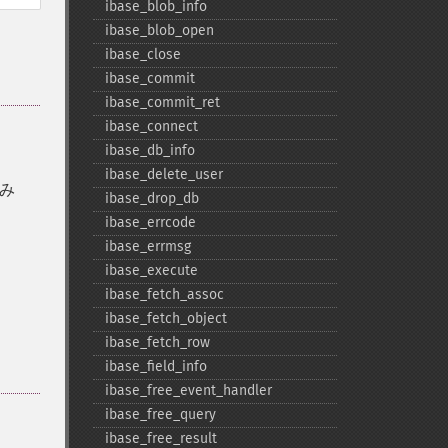
ibase_​blob_​info
ibase_​blob_​open
ibase_​close
ibase_​commit
ibase_​commit_​ret
ibase_​connect
ibase_​db_​info
ibase_​delete_​user
み
ibase_​drop_​db
ibase_​errcode
ibase_​errmsg
ibase_​execute
ibase_​fetch_​assoc
ibase_​fetch_​object
ibase_​fetch_​row
ibase_​field_​info
ibase_​free_​event_​handler
ibase_​free_​query
ibase_​free_​result