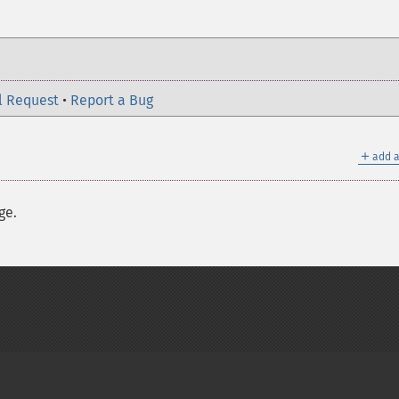
l Request
•
Report a Bug
＋
add a
ge.