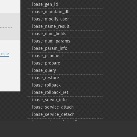
ibase_​gen_​id
ibase_​maintain_​db
ibase_​modify_​user
ibase_​name_​result
ibase_​num_​fields
ibase_​num_​params
ibase_​param_​info
 note
ibase_​pconnect
ibase_​prepare
ibase_​query
ibase_​restore
ibase_​rollback
ibase_​rollback_​ret
ibase_​server_​info
ibase_​service_​attach
ibase_​service_​detach
ibase_​set_​event_​handler
ibase_​trans
ibase_​wait_​event