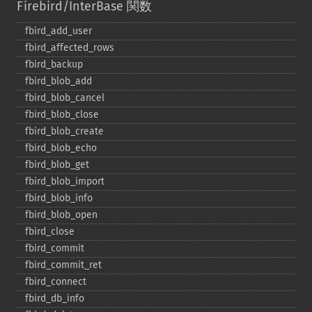
Firebird/InterBase 関数
fbird_​add_​user
fbird_​affected_​rows
fbird_​backup
fbird_​blob_​add
fbird_​blob_​cancel
fbird_​blob_​close
fbird_​blob_​create
fbird_​blob_​echo
fbird_​blob_​get
fbird_​blob_​import
fbird_​blob_​info
fbird_​blob_​open
fbird_​close
fbird_​commit
fbird_​commit_​ret
fbird_​connect
fbird_​db_​info