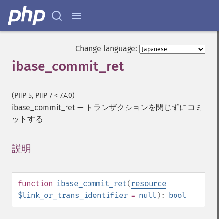
Change language:
ibase_commit_ret
(PHP 5, PHP 7 < 7.4.0)
ibase_commit_ret
—
トランザクションを閉じずにコミ
ットする
説明
¶
function
ibase_commit_ret
(
resource
$link_or_trans_identifier
=
null
):
bool