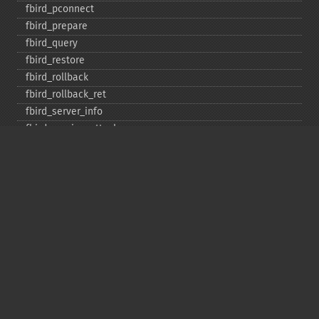
fbird_​pconnect
fbird_​prepare
fbird_​query
fbird_​restore
fbird_​rollback
fbird_​rollback_​ret
fbird_​server_​info
fbird_​service_​attach
fbird_​service_​detach
fbird_​set_​event_​handler
fbird_​trans
fbird_​wait_​event
ibase_​add_​user
ibase_​affected_​rows
ibase_​backup
ibase_​blob_​add
ibase_​blob_​cancel
ibase_​blob_​close
ibase_​blob_​create