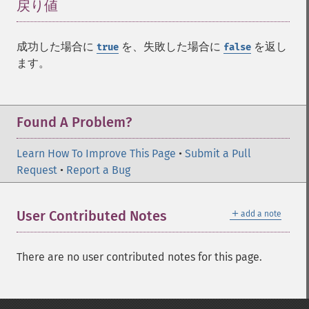
戻り値
¶
成功した場合に
を、失敗した場合に
を返し
true
false
ます。
Found A Problem?
Learn How To Improve This Page
•
Submit a Pull
Request
•
Report a Bug
＋
User Contributed Notes
add a note
There are no user contributed notes for this page.