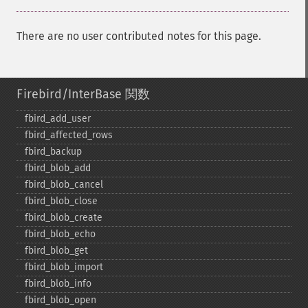
There are no user contributed notes for this page.
Firebird/InterBase 関数
fbird_​add_​user
fbird_​affected_​rows
fbird_​backup
fbird_​blob_​add
fbird_​blob_​cancel
fbird_​blob_​close
fbird_​blob_​create
fbird_​blob_​echo
fbird_​blob_​get
fbird_​blob_​import
fbird_​blob_​info
fbird_​blob_​open