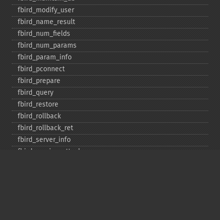
fbird_​modify_​user
fbird_​name_​result
fbird_​num_​fields
fbird_​num_​params
fbird_​param_​info
fbird_​pconnect
fbird_​prepare
fbird_​query
fbird_​restore
fbird_​rollback
fbird_​rollback_​ret
fbird_​server_​info
fbird_​service_​attach
fbird_​service_​detach
fbird_​set_​event_​handler
fbird_​trans
fbird_​wait_​event
ibase_​add_​user