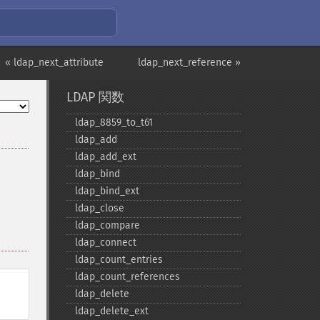
« ldap_next_attribute
ldap_next_reference »
LDAP 関数
ldap_​8859_​to_​t61
ldap_​add
ldap_​add_​ext
ldap_​bind
ldap_​bind_​ext
ldap_​close
ldap_​compare
ldap_​connect
ldap_​count_​entries
ldap_​count_​references
ldap_​delete
ldap_​delete_​ext