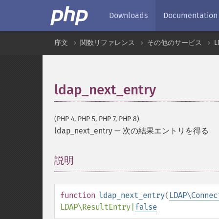
Downloads
Documentation
序文
関数リファレンス
その他のサービス
L
ldap_next_entry
(PHP 4, PHP 5, PHP 7, PHP 8)
ldap_next_entry
—
次の結果エントリを得る
説明
¶
function
ldap_next_entry
(
LDAP\Connec
LDAP\ResultEntry
|
false