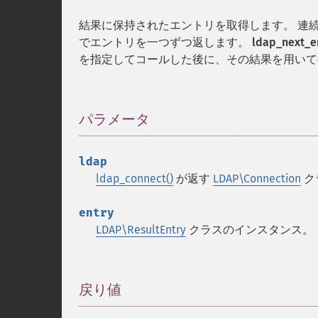
結果に保持されたエントリを取得します。 連
でエントリを一つずつ返します。
ldap_next_en
を指定してコールした後に、その結果を用いて
パラメータ
¶
ldap
ldap_connect()
が返す
LDAP\Connection
ク
entry
LDAP\ResultEntry
クラスのインスタンス。
戻り値
¶