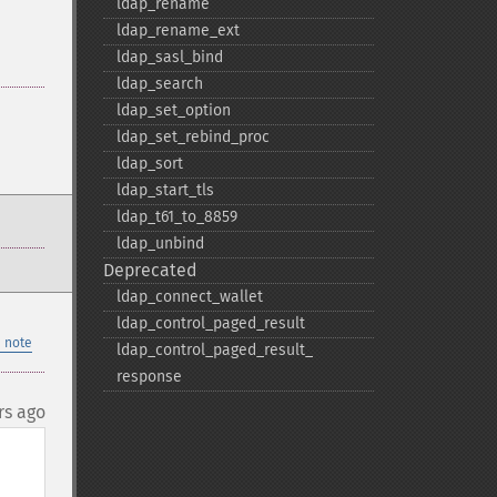
ldap_​rename
ldap_​rename_​ext
ldap_​sasl_​bind
ldap_​search
ldap_​set_​option
ldap_​set_​rebind_​proc
ldap_​sort
ldap_​start_​tls
ldap_​t61_​to_​8859
ldap_​unbind
Deprecated
ldap_​connect_​wallet
ldap_​control_​paged_​result
 note
ldap_​control_​paged_​result_​
response
rs ago