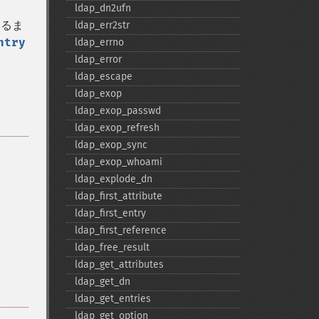
ldap_​dn2ufn
なるま
ldap_​err2str
ntry
ldap_​errno
ldap_​error
ldap_​escape
ldap_​exop
ldap_​exop_​passwd
ldap_​exop_​refresh
ldap_​exop_​sync
ldap_​exop_​whoami
ldap_​explode_​dn
ldap_​first_​attribute
ldap_​first_​entry
ldap_​first_​reference
ldap_​free_​result
ldap_​get_​attributes
ldap_​get_​dn
ldap_​get_​entries
ldap_​get_​option