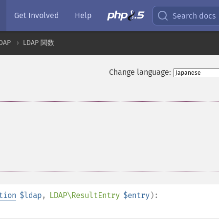
Get Involved
Help
Search docs
DAP
LDAP 関数
Change language:
tion
$ldap
,
LDAP\ResultEntry
$entry
):