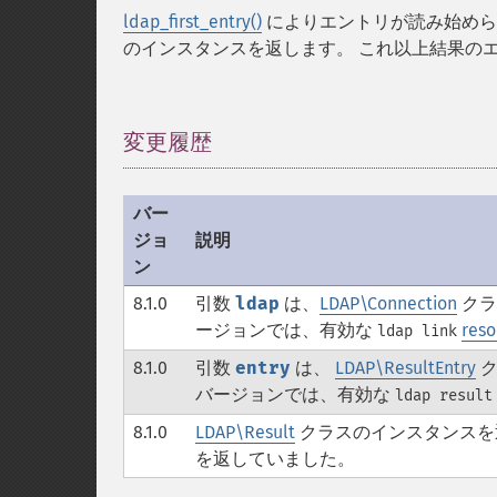
ldap_first_entry()
によりエントリが読み始めら
のインスタンスを返します。 これ以上結果の
変更履歴
¶
バー
ジョ
説明
ン
8.1.0
引数
ldap
は、
LDAP\Connection
クラ
ージョンでは、有効な
reso
ldap link
8.1.0
引数
entry
は、
LDAP\ResultEntry
ク
バージョンでは、有効な
ldap result
8.1.0
LDAP\Result
クラスのインスタンスを
を返していました。