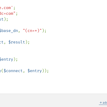
e.com'
dc=com"
st
);

$base_dn
, 
"(cn=*)"
);

ct
, 
$result
);

$entry
);

y
(
$connect
, 
$entry
));

＋
add