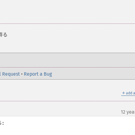
得る
l Request
•
Report a Bug
＋
add a
12 yea
:
