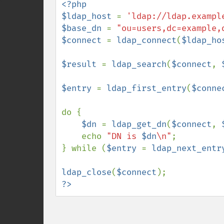
<?php

$ldap_host 
= 
'ldap://ldap.exampl
$base_dn 
= 
"ou=users,dc=example,
$connect 
= 
ldap_connect
(
$ldap_ho
$result 
= 
ldap_search
(
$connect
, 
$entry 
= 
ldap_first_entry
(
$conne
do {

$dn 
= 
ldap_get_dn
(
$connect
, 
    echo 
"DN is 
$dn
\n"
;

} while (
$entry 
= 
ldap_next_entr
ldap_close
(
$connect
?>