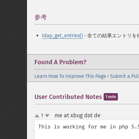
参考
¶
ldap_get_entries()
- 全ての結果エントリを
Found A Problem?
Learn How To Improve This Page
•
Submit a Pul
User Contributed Notes
1 note
me at xbug dot de
1
¶
up
down
This is working for me in php 5.5