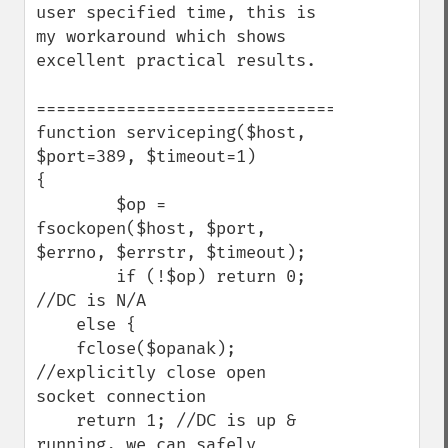
user specified time, this is 
my workaround which shows 
excellent practical results.

=========================================
function serviceping($host, 
$port=389, $timeout=1)

{

        $op = 
fsockopen($host, $port, 
$errno, $errstr, $timeout);

        if (!$op) return 0; 
//DC is N/A

    else {

    fclose($opanak); 
//explicitly close open 
socket connection

    return 1; //DC is up & 
running, we can safely 