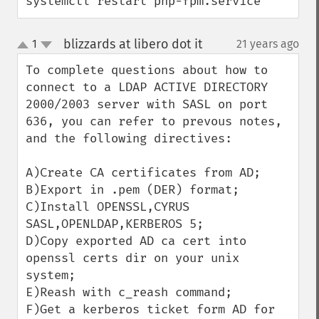
systemctl restart php-fpm.service
blizzards at libero dot it
1
21 years ago
¶
up
down
To complete questions about how to 
connect to a LDAP ACTIVE DIRECTORY 
2000/2003 server with SASL on port 
636, you can refer to prevous notes, 
and the following directives:

A)Create CA certificates from AD;

B)Export in .pem (DER) format;

C)Install OPENSSL,CYRUS 
SASL,OPENLDAP,KERBEROS 5;

D)Copy exported AD ca cert into 
openssl certs dir on your unix 
system;

E)Reash with c_reash command;

F)Get a kerberos ticket form AD for 