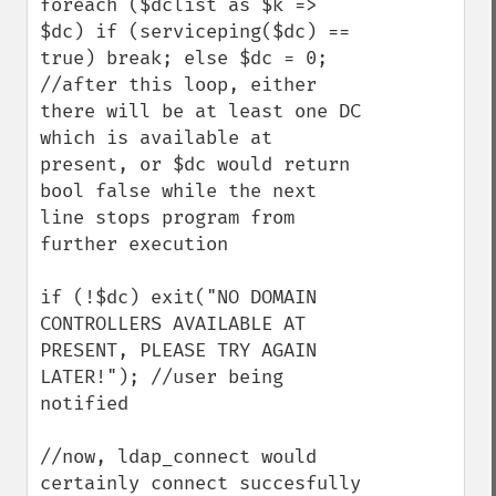
foreach ($dclist as $k => 
$dc) if (serviceping($dc) == 
true) break; else $dc = 0;

//after this loop, either 
there will be at least one DC 
which is available at 
present, or $dc would return 
bool false while the next 
line stops program from 
further execution

if (!$dc) exit("NO DOMAIN 
CONTROLLERS AVAILABLE AT 
PRESENT, PLEASE TRY AGAIN 
LATER!"); //user being 
notified

//now, ldap_connect would 
certainly connect succesfully 