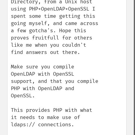
Directory, from a Unix host 
using PHP+OpenLDAP+OpenSSL I 
spent some time getting this 
going myself, and came across 
a few gotcha's. Hope this 
proves fruitfull for others 
like me when you couldn't 
find answers out there.

Make sure you compile 
OpenLDAP with OpenSSL 
support, and that you compile 
PHP with OpenLDAP and 
OpenSSL.

This provides PHP with what 
it needs to make use of 
ldaps:// connections.
