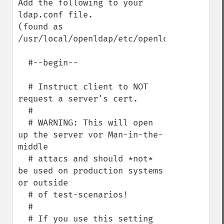
Add the following to your 
ldap.conf file.

(found as 
/usr/local/openldap/etc/openldap/ldap.conf
  #--begin--

  # Instruct client to NOT 
request a server's cert. 

  #

  # WARNING: This will open 
up the server vor Man-in-the-
middle 

  # attacs and should *not* 
be used on production systems 
or outside

  # of test-scenarios!

  #

  # If you use this setting 