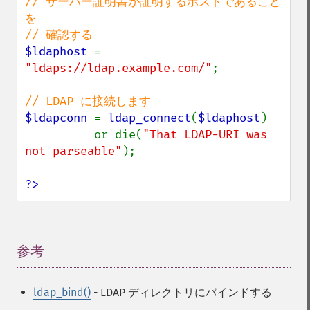
// サーバー証明書が証明するホストであること
を

$ldaphost 
= 
"ldaps://ldap.example.com/"
;

$ldapconn 
= 
ldap_connect
(
$ldaphost
)

          or die(
"That LDAP-URI was 
not parseable"
);

?>
参考
¶
ldap_bind()
- LDAP ディレクトリにバインドする