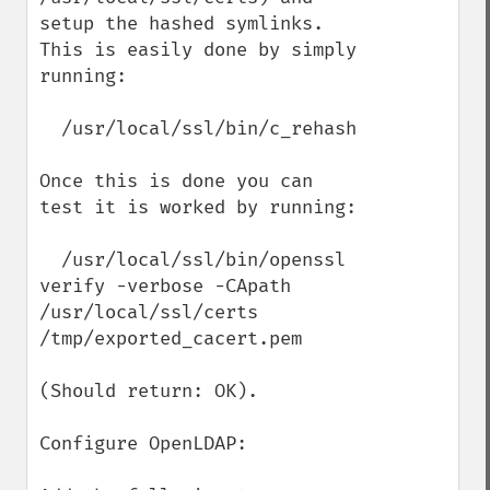
setup the hashed symlinks. 
This is easily done by simply 
running:

  /usr/local/ssl/bin/c_rehash

Once this is done you can 
test it is worked by running:

  /usr/local/ssl/bin/openssl 
verify -verbose -CApath 
/usr/local/ssl/certs 
/tmp/exported_cacert.pem

(Should return: OK).

Configure OpenLDAP:
