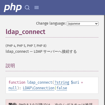
Change language:
ldap_connect
(PHP 4, PHP 5, PHP 7, PHP 8)
ldap_connect
—
LDAP サーバーへ接続する
説明
¶
function
ldap_connect
(
?
string
$uri
=
null
):
LDAP\Connection
|
false
PHP 8.3.0 以降では、
次の
シグネチャは推奨