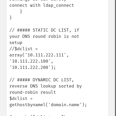
connect with ldap_connect

    }

}

// ##### STATIC DC LIST, if 
your DNS round robin is not 
setup

//$dclist = 
array('10.111.222.111', 
'10.111.222.100', 
'10.111.222.200');

// ##### DYNAMIC DC LIST, 
reverse DNS lookup sorted by 
round-robin result

$dclist = 
gethostbynamel('domain.name');
