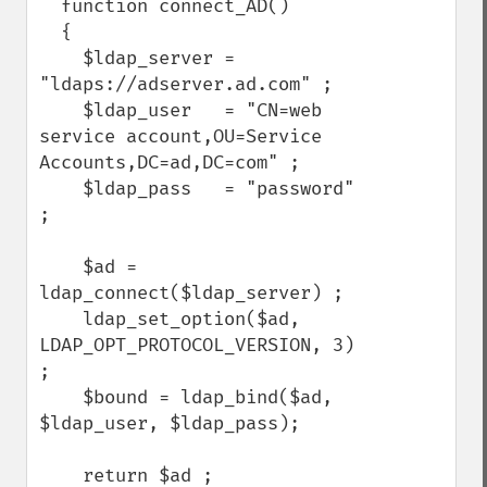
  function connect_AD()

  {

    $ldap_server = 
"ldaps://adserver.ad.com" ;

    $ldap_user   = "CN=web 
service account,OU=Service 
Accounts,DC=ad,DC=com" ;

    $ldap_pass   = "password" 
;

    $ad = 
ldap_connect($ldap_server) ;

    ldap_set_option($ad, 
LDAP_OPT_PROTOCOL_VERSION, 3) 
;

    $bound = ldap_bind($ad, 
$ldap_user, $ldap_pass);

    return $ad ;
