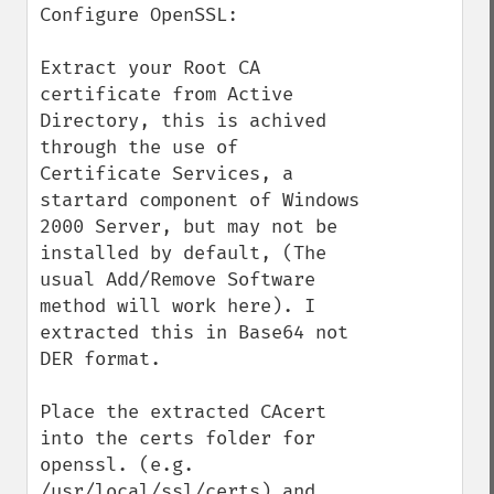
Configure OpenSSL:

Extract your Root CA 
certificate from Active 
Directory, this is achived 
through the use of 
Certificate Services, a 
startard component of Windows 
2000 Server, but may not be 
installed by default, (The 
usual Add/Remove Software 
method will work here). I 
extracted this in Base64 not 
DER format.

Place the extracted CAcert 
into the certs folder for 
openssl. (e.g. 
/usr/local/ssl/certs) and 