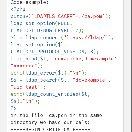
<?php

putenv
(
'LDAPTLS_CACERT=./ca.pem'
ldap_set_option
(
NULL
, 
LDAP_OPT_DEBUG_LEVEL
, 
7
$l 
= 
ldap_connect
(
"ldaps://ldap/"
ldap_set_option
(
$l
, 
LDAP_OPT_PROTOCOL_VERSION
, 
3
ldap_bind
(
$l
, 
"cn=apache,dc=example"
, 
"xxxxxxx"
);

echo(
ldap_error
(
$l
).
"\n"
$s 
= 
ldap_search
(
$l
, 
"dc=example"
, 
"uid=test"
);

echo(
ldap_count_entries
(
$l
, 
$s
).
"\n"
in the file  ca.pem in the same 
directory we have our ca's:

-----BEGIN CERTIFICATE-----
