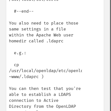
  #--end--

You also need to place those 
same settings in a file 
within the Apache Web user 
homedir called .ldaprc

  e.g.:

  cp 
/usr/local/openldap/etc/openldap/ldap.conf
~www/.ldaprc )

You can then test that you're 
able to establish a LDAPS 
connection to Active 
Directory from the OpenLDAP 