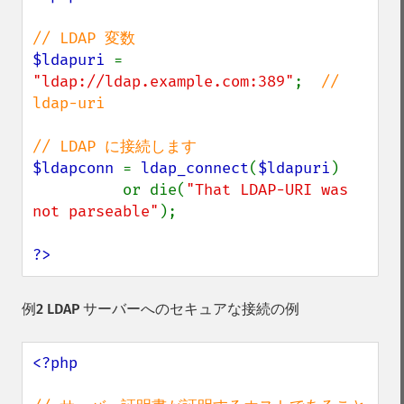
$ldapuri 
= 
"ldap://ldap.example.com:389"
;  
// 
ldap-uri

$ldapconn 
= 
ldap_connect
(
$ldapuri
)

          or die(
"That LDAP-URI was 
not parseable"
);

?>
例2 LDAP サーバーへのセキュアな接続の例
<?php
