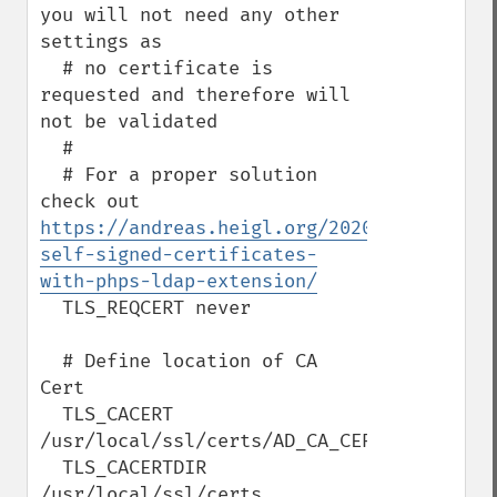
you will not need any other 
settings as

  # no certificate is 
requested and therefore will 
not be validated

  #

  # For a proper solution 
check out 
https://andreas.heigl.org/2020/01/31/hand
self-signed-certificates-
with-phps-ldap-extension/
  TLS_REQCERT never

  # Define location of CA 
Cert

  TLS_CACERT 
/usr/local/ssl/certs/AD_CA_CERT.pem

  TLS_CACERTDIR 
/usr/local/ssl/certs
