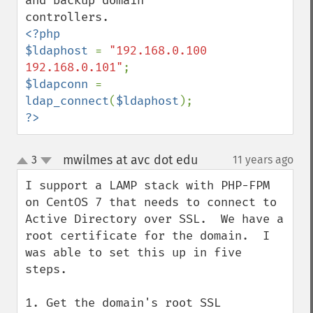
and backup domain 
<?php

$ldaphost 
= 
"192.168.0.100 
192.168.0.101"
$ldapconn 
= 
ldap_connect
(
$ldaphost
?>
mwilmes at avc dot edu
3
11 years ago
¶
up
down
I support a LAMP stack with PHP-FPM 
on CentOS 7 that needs to connect to 
Active Directory over SSL.  We have a 
root certificate for the domain.  I 
was able to set this up in five 
steps.

1. Get the domain's root SSL 