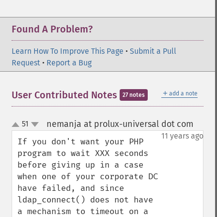
Found A Problem?
Learn How To Improve This Page
•
Submit a Pull
Request
•
Report a Bug
＋
User Contributed Notes
add a note
27 notes
nemanja at prolux-universal dot com
51
¶
up
down
11 years ago
If you don't want your PHP 
program to wait XXX seconds 
before giving up in a case 
when one of your corporate DC 
have failed, and since 
ldap_connect() does not have 
a mechanism to timeout on a 