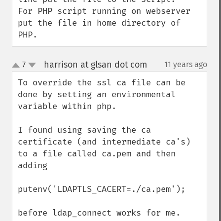
For PHP script running on webserver 
put the file in home directory of 
PHP.
harrison at glsan dot com
7
11 years ago
¶
up
down
To override the ssl ca file can be 
done by setting an environmental 
variable within php.

I found using saving the ca 
certificate (and intermediate ca's) 
to a file called ca.pem and then 
adding 

putenv('LDAPTLS_CACERT=./ca.pem'); 

before ldap_connect works for me.   
