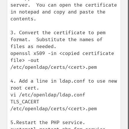
server.  You can open the certificate 
in notepad and copy and paste the 
contents.

3. Convert the certificate to pem 
format.  Substitute the names of 
files as needed.

openssl x509 -in <copied certificate 
file> -out 
/etc/openldap/certs/<cert>.pem

4. Add a line in ldap.conf to use new 
root cert.

vi /etc/openldap/ldap.conf

TLS_CACERT      
/etc/openldap/certs/<cert>.pem

5.Restart the PHP service.
