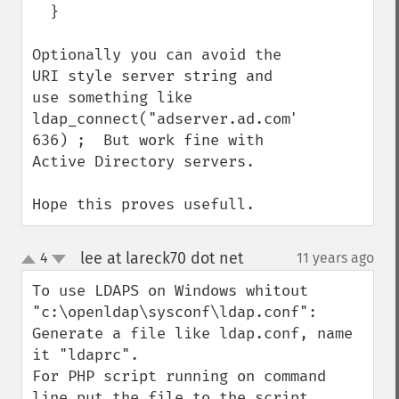
  }

Optionally you can avoid the 
URI style server string and 
use something like 
ldap_connect("adserver.ad.com", 
636) ;  But work fine with 
Active Directory servers.

Hope this proves usefull.
lee at lareck70 dot net
4
11 years ago
¶
up
down
To use LDAPS on Windows whitout 
"c:\openldap\sysconf\ldap.conf":

Generate a file like ldap.conf, name 
it "ldaprc".

For PHP script running on command 
line put the file to the script.
