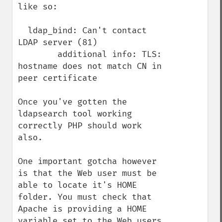
like so:

  ldap_bind: Can't contact 
LDAP server (81)

        additional info: TLS: 
hostname does not match CN in 
peer certificate

Once you've gotten the 
ldapsearch tool working 
correctly PHP should work 
also.

One important gotcha however 
is that the Web user must be 
able to locate it's HOME 
folder. You must check that 
Apache is providing a HOME 
variable set to the Web users 