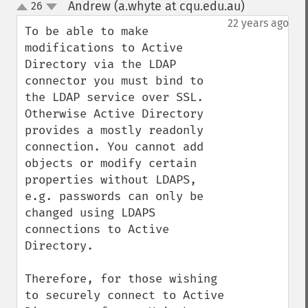
Andrew (a.whyte at cqu.edu.au)
26
¶
up
down
22 years ago
To be able to make 
modifications to Active 
Directory via the LDAP 
connector you must bind to 
the LDAP service over SSL. 
Otherwise Active Directory 
provides a mostly readonly 
connection. You cannot add 
objects or modify certain 
properties without LDAPS, 
e.g. passwords can only be 
changed using LDAPS 
connections to Active 
Directory.

Therefore, for those wishing 
to securely connect to Active 