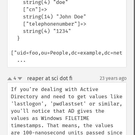
    string(4) "doe"

    ["cn"]=>

    string(14) "John Doe"

    ["telephonenumber"]=>

    string(4) "1234"

  }

["uid=foo,ou=People,dc=example,dc=net"]=>

  ...
reaper at sci dot fi
4
23 years ago
¶
up
down
If you're dealing with Active 
Directory and need to get values like 
'lastlogon', 'pwdlastset' or similar, 
you'll notice that AD gives the 
values as Windows FILETIME 
timestamps. That means, the values 
are 100-nanosecond units passed since 