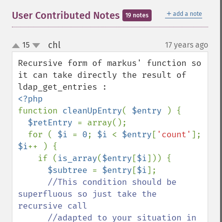
＋
User Contributed Notes
add a note
19 notes
chl
15
17 years ago
¶
up
down
Recursive form of markus' function so 
it can take directly the result of 
function 
cleanUpEntry
( 
$entry 
) {

$retEntry 
= array();

  for ( 
$i 
= 
0
; 
$i 
< 
$entry
[
'count'
]; 
$i
++ ) {

    if (
is_array
(
$entry
[
$i
])) {

$subtree 
= 
$entry
[
$i
];

//This condition should be 
superfluous so just take the 
recursive call

      //adapted to your situation in 