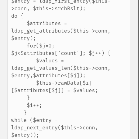
$entry = ldap_first_entry($this-
>conn, $this->srchRslt);

do {

     $attributes = 
ldap_get_attributes($this->conn, 
$entry);

     for($j=0; 
$j<$attributes['count']; $j++) {

        $values = 
ldap_get_values_len($this->conn, 
$entry,$attributes[$j]);

        $this->rawData[$i]
[$attributes[$j]] = $values; 

     }          

     $i++;                

    } 

while ($entry = 
ldap_next_entry($this->conn, 
$entry));
