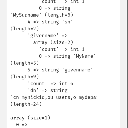
          'count' => int 1

          0 => string 
'MySurname' (length=6)

      4 => string 'sn' 
(length=2)

      'givenname' => 

        array (size=2)

          'count' => int 1

          0 => string 'MyName' 
(length=5)

      5 => string 'givenname' 
(length=9)

      'count' => int 6

      'dn' => string 
'cn=mynickid,ou=users,o=mydepartmentid' 
(length=24)

array (size=1)

  0 => 
