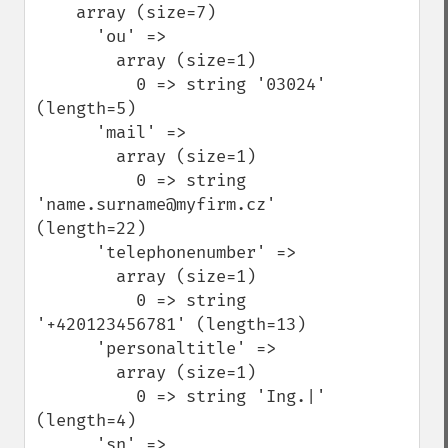
    array (size=7)

      'ou' => 

        array (size=1)

          0 => string '03024' 
(length=5)

      'mail' => 

        array (size=1)

          0 => string 
'name.surname@myfirm.cz' 
(length=22)

      'telephonenumber' => 

        array (size=1)

          0 => string 
'+420123456781' (length=13)

      'personaltitle' => 

        array (size=1)

          0 => string 'Ing.|' 
(length=4)

      'sn' => 
