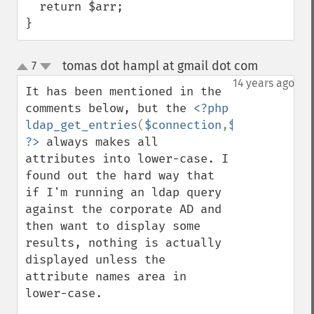
  return $arr;

}
tomas dot hampl at gmail dot com
7
¶
up
down
14 years ago
It has been mentioned in the 
comments below, but the 
<?php 
ldap_get_entries
(
$connection
,
$result
) 
?>
 always makes all 
attributes into lower-case. I 
found out the hard way that 
if I'm running an ldap query 
against the corporate AD and 
then want to display some 
results, nothing is actually 
displayed unless the 
attribute names area in 
lower-case. 
