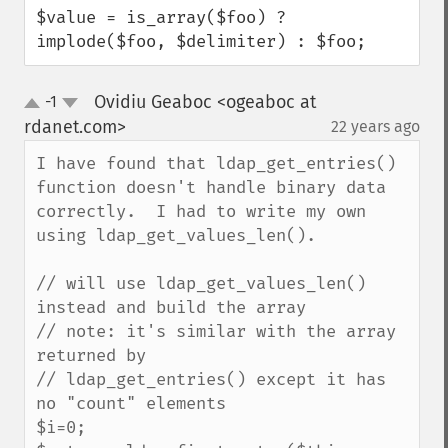
$value = is_array($foo) ? 
implode($foo, $delimiter) : $foo;
Ovidiu Geaboc <ogeaboc at
-1
up
down
rdanet.com>
22 years ago
¶
I have found that ldap_get_entries() 
function doesn't handle binary data 
correctly.  I had to write my own 
using ldap_get_values_len(). 

// will use ldap_get_values_len() 
instead and build the array

// note: it's similar with the array 
returned by

// ldap_get_entries() except it has 
no "count" elements

$i=0;
