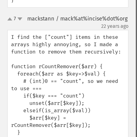
}
mackstann / mack%at%incise%dot%org
7
up
down
¶
22 years ago
I find the ["count"] items in these 
arrays highly annoying, so I made a 
function to remove them recursively:

function rCountRemover($arr) {

  foreach($arr as $key=>$val) {

    # (int)0 == "count", so we need 
to use ===

    if($key === "count") 

      unset($arr[$key]);

    elseif(is_array($val))

      $arr[$key] = 
rCountRemover($arr[$key]);

  }
