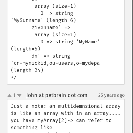
        array (size=1)

          0 => string 
'MySurname' (length=6)

      'givenname' => 

        array (size=1)

          0 => string 'MyName' 
(length=5)

      'dn' => string 
'cn=mynickid,ou=users,o=mydepartmentid' 
(length=24)

*/
john at petbrain dot com
1
25 years ago
¶
up
down
Just a note: an multidemnsional array 
is like an array with in an array.... 
you have myArray[2]-> can refer to 
something like 