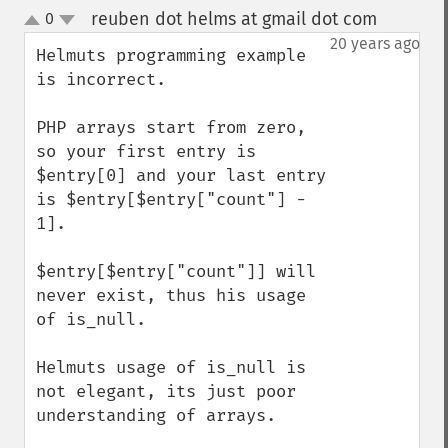
reuben dot helms at gmail dot com
0
¶
up
down
20 years ago
Helmuts programming example 
is incorrect.

PHP arrays start from zero, 
so your first entry is 
$entry[0] and your last entry 
is $entry[$entry["count"] - 
1].

$entry[$entry["count"]] will 
never exist, thus his usage 
of is_null.

Helmuts usage of is_null is 
not elegant, its just poor 
understanding of arrays.
