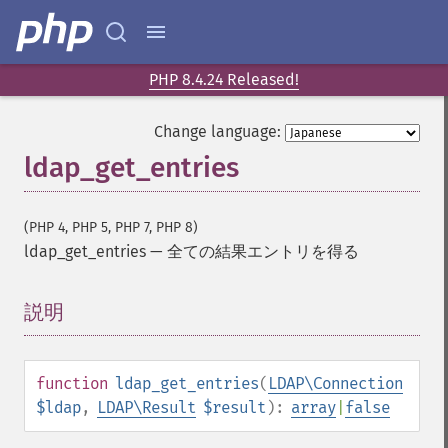
PHP 8.4.24 Released!
Change language:
ldap_get_entries
(PHP 4, PHP 5, PHP 7, PHP 8)
ldap_get_entries
—
全ての結果エントリを得る
説明
¶
function
ldap_get_entries
(
LDAP\Connection
$ldap
,
LDAP\Result
$result
):
array
|
false