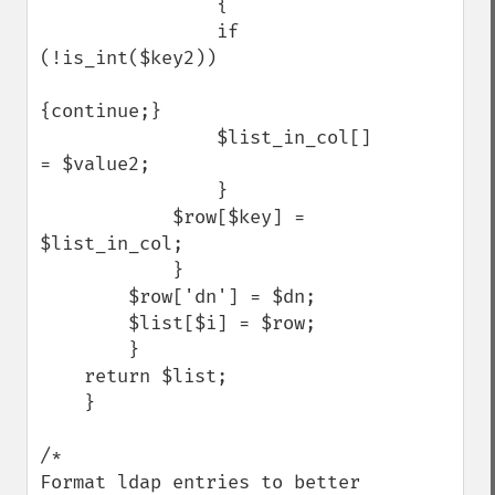
                {

                if 
(!is_int($key2))

{continue;}

                $list_in_col[] 
= $value2;

                }

            $row[$key] = 
$list_in_col;

            }

        $row['dn'] = $dn;

        $list[$i] = $row;

        }

    return $list;

    }

/*

Format ldap entries to better 