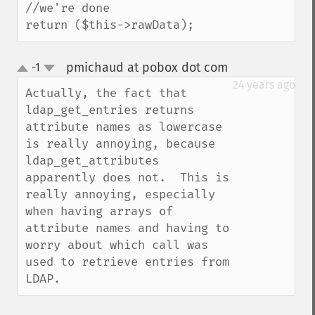
//we're done

return ($this->rawData);
pmichaud at pobox dot com
-1
¶
up
down
24 years ago
Actually, the fact that 
ldap_get_entries returns 
attribute names as lowercase 
is really annoying, because 
ldap_get_attributes 
apparently does not.  This is 
really annoying, especially 
when having arrays of 
attribute names and having to 
worry about which call was 
used to retrieve entries from 
LDAP.