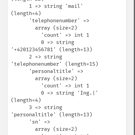
      1 => string 'mail' 
(length=4)

      'telephonenumber' => 

        array (size=2)

          'count' => int 1

          0 => string 
'+420123456781' (length=13)

      2 => string 
'telephonenumber' (length=15)

      'personaltitle' => 

        array (size=2)

          'count' => int 1

          0 => string 'Ing.|' 
(length=4)

      3 => string 
'personaltitle' (length=13)

      'sn' => 

        array (size=2)
