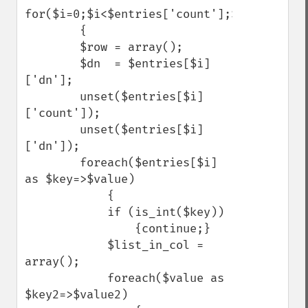
for($i=0;$i<$entries['count'];$i++)

        {

        $row = array();

        $dn  = $entries[$i]
['dn'];

        unset($entries[$i]
['count']);

        unset($entries[$i]
['dn']);

        foreach($entries[$i] 
as $key=>$value)

            {

            if (is_int($key))

                {continue;}

            $list_in_col = 
array();

            foreach($value as 
$key2=>$value2)
