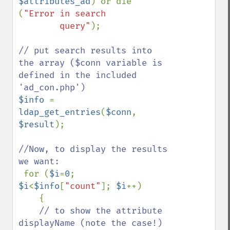
$attributes_ad
) or die 
(
"Error in search

        query"
);

// put search results into 
the array ($conn variable is 
defined in the included 
$info 
= 
ldap_get_entries
(
$conn
, 
$result
);

//Now, to display the results 
we want:

for (
$i
=
0
; 
$i
<
$info
[
"count"
]; 
$i
++)

    {

// to show the attribute 
displayName (note the case!)
