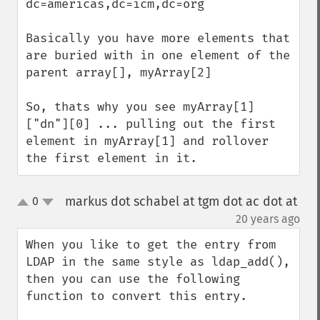
dc=americas,dc=icm,dc=org

Basically you have more elements that 
are buried with in one element of the 
parent array[], myArray[2]

So, thats why you see myArray[1]
["dn"][0] ... pulling out the first 
element in myArray[1] and rollover 
the first element in it.
markus dot schabel at tgm dot ac dot at
0
up
down
¶
20 years ago
When you like to get the entry from 
LDAP in the same style as ldap_add(), 
then you can use the following 
function to convert this entry.
