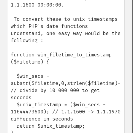
1.1.1600 00:00:00. 

 To convert these to unix timestamps 
which PHP's date functions 
understand, one easy way would be the 
following : 

function win_filetime_to_timestamp 
($filetime) {

  $win_secs = 
substr($filetime,0,strlen($filetime)-7); 
// divide by 10 000 000 to get 
seconds

  $unix_timestamp = ($win_secs - 
11644473600); // 1.1.1600 -> 1.1.1970 
difference in seconds

  return $unix_timestamp;
