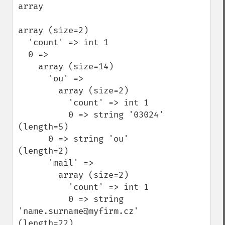
array

array (size=2)

  'count' => int 1

  0 => 

    array (size=14)

      'ou' => 

        array (size=2)

          'count' => int 1

          0 => string '03024' 
(length=5)

      0 => string 'ou' 
(length=2)

      'mail' => 

        array (size=2)

          'count' => int 1

          0 => string 
'name.surname@myfirm.cz' 
(length=22)
