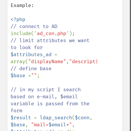
Example:

include(
'ad_con.php'
// limit attributes we want 
$attributes_ad 
= 
array(
"displayName"
,
"description"
,
"cn"
,
"g
$base 
=
""
;

// in my script I search 
based on e-mail, $email 
variable is passed from the 
$result 
= 
ldap_search
(
$conn
, 
$base
, 
"mail=
$email
*"
, 