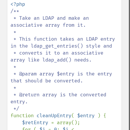
/**

 * Take an LDAP and make an 
associative array from it.

 * 

 * This function takes an LDAP entry 
in the ldap_get_entries() style and

 * converts it to an associative 
array like ldap_add() needs.

 * 

 * @param array $entry is the entry 
that should be converted.

 * 

 * @return array is the converted 
entry.

function 
cleanUpEntry
( 
$entry 
) {

$retEntry 
= array();

    for ( 
$i 
= 
0
; 
$i 
< 