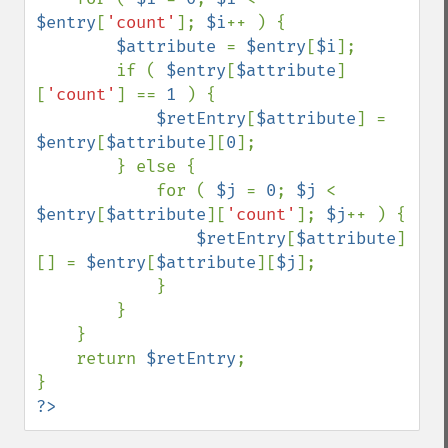
$entry
[
'count'
]; 
$i
++ ) {

$attribute 
= 
$entry
[
$i
];

        if ( 
$entry
[
$attribute
]
[
'count'
] == 
1 
) {

$retEntry
[
$attribute
] = 
$entry
[
$attribute
][
0
];

        } else {

            for ( 
$j 
= 
0
; 
$j 
< 
$entry
[
$attribute
][
'count'
]; 
$j
++ ) {

$retEntry
[
$attribute
]
[] = 
$entry
[
$attribute
][
$j
];

            }

        }

    }

    return 
$retEntry
;

?>