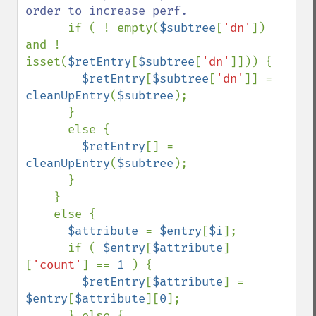
order to increase perf.

if ( ! empty(
$subtree
[
'dn'
]) 
and ! 
isset(
$retEntry
[
$subtree
[
'dn'
]])) {

$retEntry
[
$subtree
[
'dn'
]] = 
cleanUpEntry
(
$subtree
);

      }

      else {

$retEntry
[] = 
cleanUpEntry
(
$subtree
);

      }

    }

    else {

$attribute 
= 
$entry
[
$i
];

      if ( 
$entry
[
$attribute
]
[
'count'
] == 
1 
) {

$retEntry
[
$attribute
] = 
$entry
[
$attribute
][
0
];

      } else {
