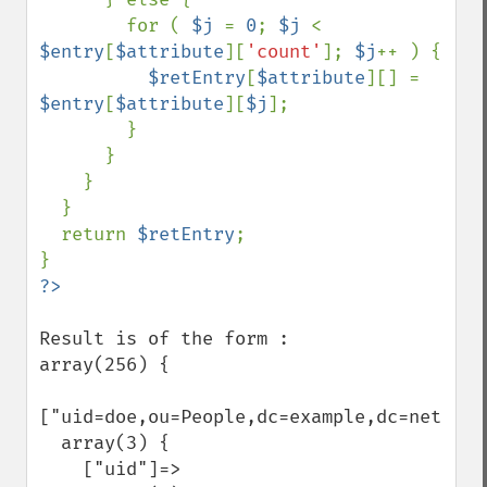
        for ( 
$j 
= 
0
; 
$j 
< 
$entry
[
$attribute
][
'count'
]; 
$j
++ ) {

$retEntry
[
$attribute
][] = 
$entry
[
$attribute
][
$j
];

        }

      }

    }

  }

  return 
$retEntry
;

Result is of the form :

array(256) {

["uid=doe,ou=People,dc=example,dc=net"]=>

  array(3) {

    ["uid"]=>
