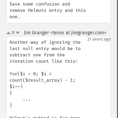
Save some confusion and 
remove Helmuts entry and this 
one.
Jim Granger <tenor at jimgranger.com>
0
¶
up
down
21 years ago
Another way of ignoring the 
last null entry would be to 
subtract one from the 
iteration count like this:

for($i = 0; $i < 
count($result_array) - 1; 
$i++)

{

     ...

}
