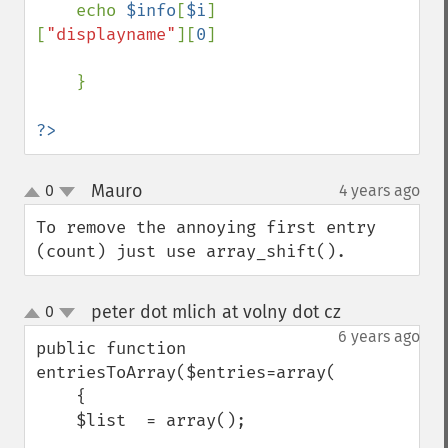
echo 
$info
[
$i
]
[
"displayname"
][
0
]

    }

?>
Mauro
0
4 years ago
¶
up
down
To remove the annoying first entry 
(count) just use array_shift().
peter dot mlich at volny dot cz
0
¶
up
down
6 years ago
public function 
entriesToArray($entries=array())

    {

    $list  = array();
