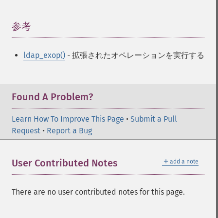
参考
¶
ldap_exop()
- 拡張されたオペレーションを実行する
Found A Problem?
Learn How To Improve This Page
•
Submit a Pull
Request
•
Report a Bug
＋
User Contributed Notes
add a note
There are no user contributed notes for this page.