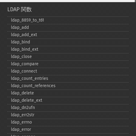
LDAP 関数
ldap_​8859_​to_​t61
ldap_​add
ldap_​add_​ext
ldap_​bind
ldap_​bind_​ext
ldap_​close
ldap_​compare
ldap_​connect
ldap_​count_​entries
ldap_​count_​references
ldap_​delete
ldap_​delete_​ext
ldap_​dn2ufn
ldap_​err2str
ldap_​errno
ldap_​error