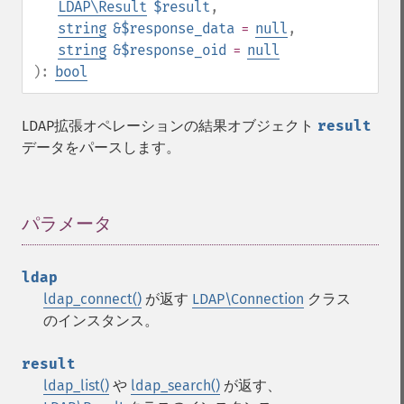
LDAP\Result
$result
,
string
&$response_data
=
null
,
string
&$response_oid
=
null
):
bool
LDAP拡張オペレーションの結果オブジェクト
result
データをパースします。
パラメータ
¶
ldap
ldap_connect()
が返す
LDAP\Connection
クラス
のインスタンス。
result
ldap_list()
や
ldap_search()
が返す、