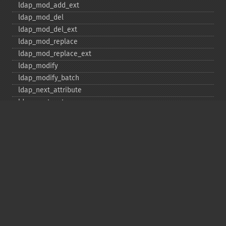
ldap_​mod_​add_​ext
ldap_​mod_​del
ldap_​mod_​del_​ext
ldap_​mod_​replace
ldap_​mod_​replace_​ext
ldap_​modify
ldap_​modify_​batch
ldap_​next_​attribute
ldap_​next_​entry
ldap_​next_​reference
ldap_​parse_​exop
ldap_​parse_​reference
ldap_​parse_​result
ldap_​read
ldap_​rename
ldap_​rename_​ext
ldap_​sasl_​bind
ldap_​search
ldap_​set_​option