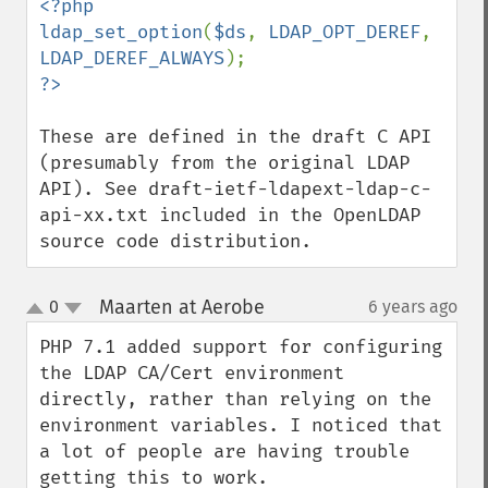
<?php

ldap_set_option
(
$ds
, 
LDAP_OPT_DEREF
, 
LDAP_DEREF_ALWAYS
?>
These are defined in the draft C API 
(presumably from the original LDAP 
API). See draft-ietf-ldapext-ldap-c-
api-xx.txt included in the OpenLDAP 
source code distribution.
Maarten at Aerobe
0
6 years ago
¶
up
down
PHP 7.1 added support for configuring 
the LDAP CA/Cert environment 
directly, rather than relying on the 
environment variables. I noticed that 
a lot of people are having trouble 
getting this to work.
