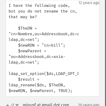
down
12 years ago
I have the following code, 
but you do not rename the cn, 
that may be?

    $TheDN = 
"cn=Nombre,ou=Addressbook,dc=axia-
ldap,dc=net";

    $newRDN = "cn=bill";

    $newParent = 
"ou=Addressbook,dc=axia-
ldap,dc=net";

ldap_set_option($ds,LDAP_OPT_PROTOCOL_VERS
    $result = 
ldap_rename($ds, $TheDN, 
$newRDN, $newParent, TRUE);
minusf at gmail dot com
-2
20 years ago
¶