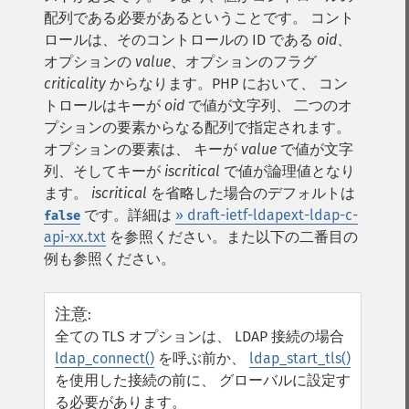
配列である必要があるということです。 コント
ロールは、そのコントロールの ID である
oid
、
オプションの
value
、オプションのフラグ
criticality
からなります。PHP において、 コン
トロールはキーが
oid
で値が文字列、 二つのオ
プションの要素からなる配列で指定されます。
オプションの要素は、 キーが
value
で値が文字
列、そしてキーが
iscritical
で値が論理値となり
ます。
iscritical
を省略した場合のデフォルトは
です。詳細は
» draft-ietf-ldapext-ldap-c-
false
api-xx.txt
を参照ください。また以下の二番目の
例も参照ください。
注意
:
全ての TLS オプションは、 LDAP 接続の場合
ldap_connect()
を呼ぶ前か、
ldap_start_tls()
を使用した接続の前に、 グローバルに設定す
る必要があります。