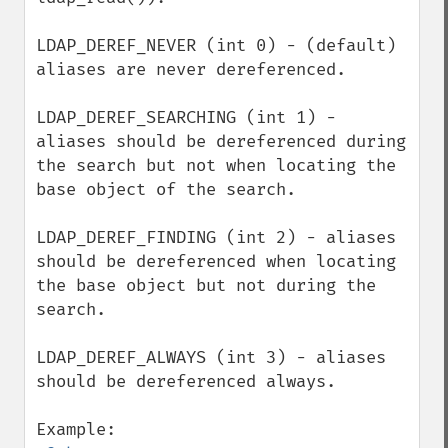
LDAP_DEREF_NEVER (int 0) - (default) 
aliases are never dereferenced.

LDAP_DEREF_SEARCHING (int 1) - 
aliases should be dereferenced during 
the search but not when locating the 
base object of the search.

LDAP_DEREF_FINDING (int 2) - aliases 
should be dereferenced when locating 
the base object but not during the 
search.

LDAP_DEREF_ALWAYS (int 3) - aliases 
should be dereferenced always.
