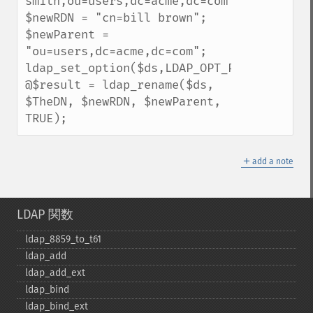
smith,ou=users,dc=acme,dc=com";

$newRDN = "cn=bill brown";

$newParent = 
"ou=users,dc=acme,dc=com";

ldap_set_option($ds,LDAP_OPT_PROTOCOL_VERS
@$result = ldap_rename($ds, 
$TheDN, $newRDN, $newParent, 
TRUE);
＋
add a note
LDAP 関数
ldap_​8859_​to_​t61
ldap_​add
ldap_​add_​ext
ldap_​bind
ldap_​bind_​ext