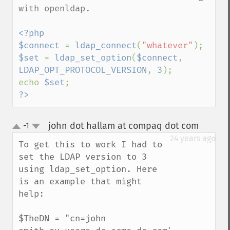
with openldap.

<?php

$connect 
= 
ldap_connect
(
"whatever"
$set 
= 
ldap_set_option
(
$connect
, 
LDAP_OPT_PROTOCOL_VERSION
, 
3
);

echo 
$set
?>
john dot hallam at compaq dot com
-1
¶
up
down
24 years ago
To get this to work I had to 
set the LDAP version to 3 
using ldap_set_option. Here 
is an example that might 
help:

$TheDN = "cn=john 