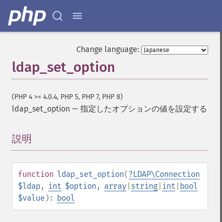
Change language:
ldap_set_option
(PHP 4 >= 4.0.4, PHP 5, PHP 7, PHP 8)
ldap_set_option
—
指定したオプションの値を設定する
説明
¶
function
ldap_set_option
(
?
LDAP\Connection
$ldap
,
int
$option
,
array
|
string
|
int
|
bool
$value
):
bool