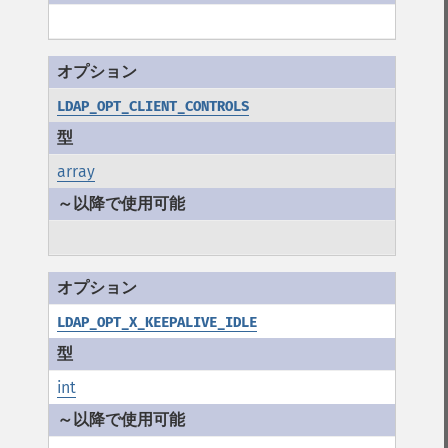
LDAP_OPT_CLIENT_CONTROLS
array
LDAP_OPT_X_KEEPALIVE_IDLE
int