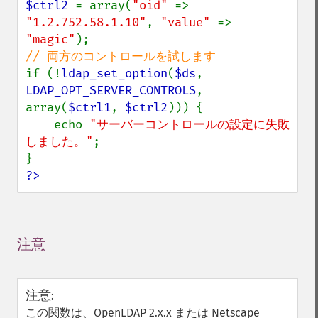
$ctrl2 
= array(
"oid" 
=> 
"1.2.752.58.1.10"
, 
"value" 
=> 
"magic"
if (!
ldap_set_option
(
$ds
, 
LDAP_OPT_SERVER_CONTROLS
, 
array(
$ctrl1
, 
$ctrl2
))) {

    echo 
"サーバーコントロールの設定に失敗
しました。"
;

?>
注意
¶
注意
:
この関数は、OpenLDAP 2.x.x または Netscape