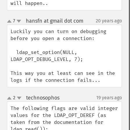
will happen..
hansfn at gmail dot com
7
20 years ago
¶
up
down
Luckily you can turn on debugging 
before you open a connection:

  ldap_set_option(NULL, 
LDAP_OPT_DEBUG_LEVEL, 7);

This way you at least can see in the 
logs if the connection fails...
technosophos
2
19 years ago
¶
up
down
The following flags are valid integer 
values for the LDAP_OPT_DEREF (as 
taken from the documentation for 
ldap_read()):
