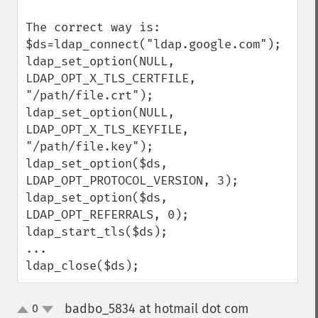
The correct way is:

$ds=ldap_connect("ldap.google.com");  

ldap_set_option(NULL, 
LDAP_OPT_X_TLS_CERTFILE, 
"/path/file.crt");

ldap_set_option(NULL, 
LDAP_OPT_X_TLS_KEYFILE, 
"/path/file.key");

ldap_set_option($ds, 
LDAP_OPT_PROTOCOL_VERSION, 3);

ldap_set_option($ds, 
LDAP_OPT_REFERRALS, 0);

ldap_start_tls($ds);

...

ldap_close($ds);
badbo_5834 at hotmail dot com
0
¶
up