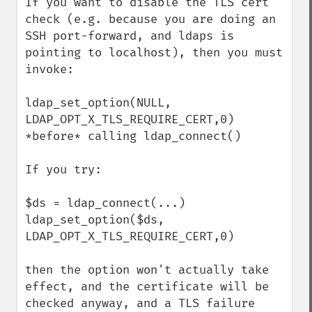
If you want to disable the TLS cert 
check (e.g. because you are doing an 
SSH port-forward, and ldaps is 
pointing to localhost), then you must 
invoke:

ldap_set_option(NULL, 
LDAP_OPT_X_TLS_REQUIRE_CERT,0)

*before* calling ldap_connect()

If you try: 

$ds = ldap_connect(...)

ldap_set_option($ds, 
LDAP_OPT_X_TLS_REQUIRE_CERT,0)

then the option won't actually take 
effect, and the certificate will be 
checked anyway, and a TLS failure 