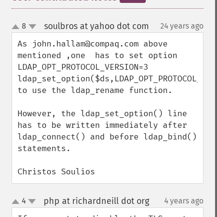
soulbros at yahoo dot com
8
24 years ago
¶
up
down
As john.hallam@compaq.com above 
mentioned ,one  has to set option 
LDAP_OPT_PROTOCOL_VERSION=3

ldap_set_option($ds,LDAP_OPT_PROTOCOL_VERS
to use the ldap_rename function.

However, the ldap_set_option() line 
has to be written immediately after 
ldap_connect() and before ldap_bind() 
statements.

Christos Soulios
php at richardneill dot org
4
4 years ago
¶
up
down