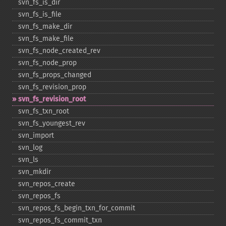
svn_​fs_​is_​dir
svn_​fs_​is_​file
svn_​fs_​make_​dir
svn_​fs_​make_​file
svn_​fs_​node_​created_​rev
svn_​fs_​node_​prop
svn_​fs_​props_​changed
svn_​fs_​revision_​prop
svn_​fs_​revision_​root
svn_​fs_​txn_​root
svn_​fs_​youngest_​rev
svn_​import
svn_​log
svn_​ls
svn_​mkdir
svn_​repos_​create
svn_​repos_​fs
svn_​repos_​fs_​begin_​txn_​for_​commit
svn_​repos_​fs_​commit_​txn