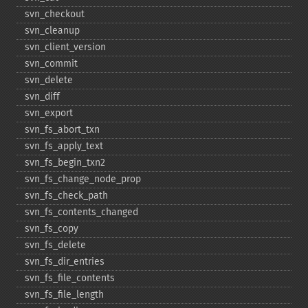
svn_​checkout
svn_​cleanup
svn_​client_​version
svn_​commit
svn_​delete
svn_​diff
svn_​export
svn_​fs_​abort_​txn
svn_​fs_​apply_​text
svn_​fs_​begin_​txn2
svn_​fs_​change_​node_​prop
svn_​fs_​check_​path
svn_​fs_​contents_​changed
svn_​fs_​copy
svn_​fs_​delete
svn_​fs_​dir_​entries
svn_​fs_​file_​contents
svn_​fs_​file_​length