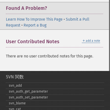
Found A Problem?
Learn How To Improve This Page
•
Submit a Pull
Request
•
Report a Bug
＋
User Contributed Notes
add a note
There are no user contributed notes for this page.
SVN 関数
svn_​add
svn_​auth_​get_​parameter
svn_​auth_​set_​parameter
svn_​blame
svn_​cat