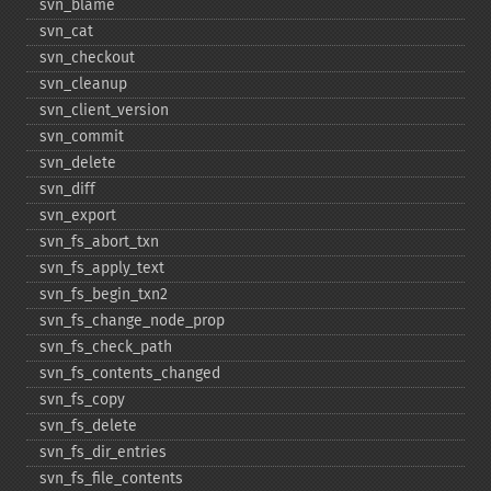
svn_​blame
svn_​cat
svn_​checkout
svn_​cleanup
svn_​client_​version
svn_​commit
svn_​delete
svn_​diff
svn_​export
svn_​fs_​abort_​txn
svn_​fs_​apply_​text
svn_​fs_​begin_​txn2
svn_​fs_​change_​node_​prop
svn_​fs_​check_​path
svn_​fs_​contents_​changed
svn_​fs_​copy
svn_​fs_​delete
svn_​fs_​dir_​entries
svn_​fs_​file_​contents