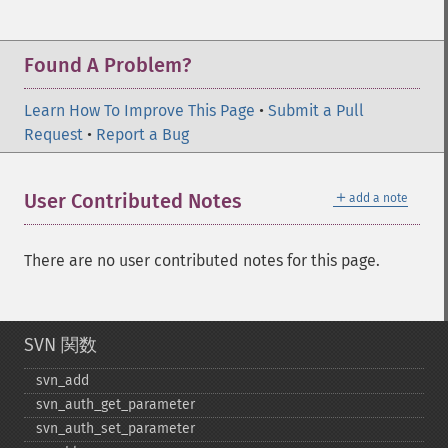
Found A Problem?
Learn How To Improve This Page
•
Submit a Pull
Request
•
Report a Bug
＋
User Contributed Notes
add a note
There are no user contributed notes for this page.
SVN 関数
svn_​add
svn_​auth_​get_​parameter
svn_​auth_​set_​parameter