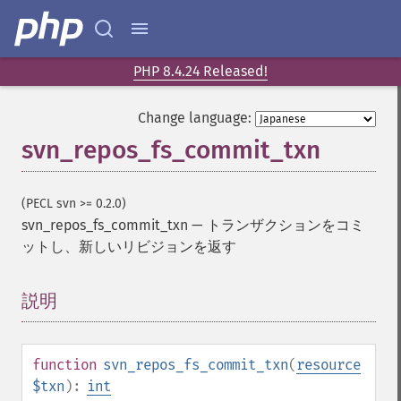
PHP 8.4.24 Released!
Change language:
svn_repos_fs_commit_txn
(PECL svn >= 0.2.0)
svn_repos_fs_commit_txn
—
トランザクションをコミ
ットし、新しいリビジョンを返す
説明
¶
function
svn_repos_fs_commit_txn
(
resource
$txn
):
int