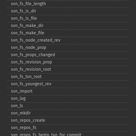
svn_​fs_​file_​length
svn_​fs_​is_​dir
svn_​fs_​is_​file
svn_​fs_​make_​dir
svn_​fs_​make_​file
svn_​fs_​node_​created_​rev
svn_​fs_​node_​prop
svn_​fs_​props_​changed
svn_​fs_​revision_​prop
svn_​fs_​revision_​root
svn_​fs_​txn_​root
svn_​fs_​youngest_​rev
svn_​import
svn_​log
svn_​ls
svn_​mkdir
svn_​repos_​create
svn_​repos_​fs
svn_​repos_​fs_​begin_​txn_​for_​commit