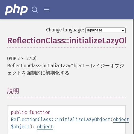
Change language:
ReflectionClass::initializeLazyObj
(PHP 8 >= 8.4.0)
ReflectionClass::initializeLazyObject
—
レイジーオブジ
ェクトを強制的に初期化する
説明
¶
public
function
ReflectionClass::initializeLazyObject
(
object
$object
):
object