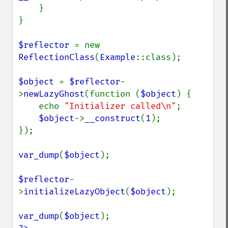
    }

}

$reflector 
= new 
ReflectionClass
(
Example
::class);

$object 
= 
$reflector
-
>
newLazyGhost
(function (
$object
) {

    echo 
"Initializer called\n"
;

$object
->
__construct
(
1
);

});

var_dump
(
$object
);

$reflector
-
>
initializeLazyObject
(
$object
);

var_dump
(
$object