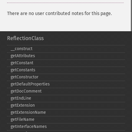
There are no user contributed notes for this page.
ReflectionClass
_​_​construct
getAttributes
getConstant
getConstants
getConstructor
getDefaultProperties
getDocComment
getEndLine
getExtension
getExtensionName
getFileName
getInterfaceNames