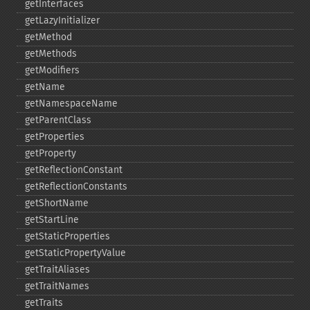
getInterfaces
getLazyInitializer
getMethod
getMethods
getModifiers
getName
getNamespaceName
getParentClass
getProperties
getProperty
getReflectionConstant
getReflectionConstants
getShortName
getStartLine
getStaticProperties
getStaticPropertyValue
getTraitAliases
getTraitNames
getTraits