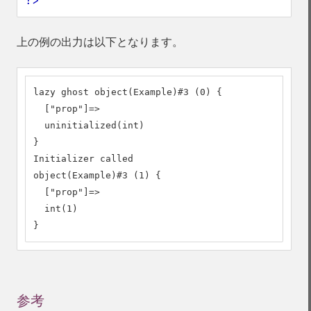
?>
上の例の出力は以下となります。
lazy ghost object(Example)#3 (0) {

  ["prop"]=>

  uninitialized(int)

}

Initializer called

object(Example)#3 (1) {

  ["prop"]=>

  int(1)

}
参考
¶