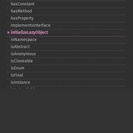
hasConstant
hasMethod
hasProperty
implementsInterface
initializeLazyObject
inNamespace
isAbstract
isAnonymous
isCloneable
isEnum
isFinal
isInstance
isInstantiable
isInterface
isInternal
isIterable
isIterateable
isReadOnly
isSubclassOf