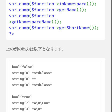
var_dump
(
$function
->
inNamespace
var_dump
(
$function
->
getName
var_dump
(
$function
-
>
getNamespaceName
var_dump
(
$function
->
getShortName
?>
上の例の出力は以下となります。
bool(false)

string(8) "stdClass"

string(0) ""

string(8) "stdClass"

bool(true)

string(7) "A\B\Foo"

string(3) "A\B"
