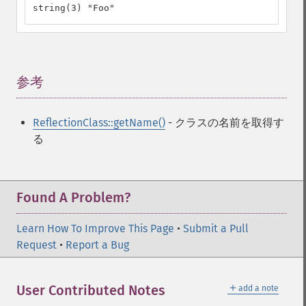
string(3) "Foo"
参考
¶
ReflectionClass::getName()
- クラスの名前を取得す
る
Found A Problem?
Learn How To Improve This Page
•
Submit a Pull
Request
•
Report a Bug
＋
User Contributed Notes
add a note