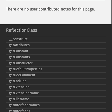
There are no user contributed notes for this page.
ReflectionClass
_​_​construct
getAttributes
getConstant
getConstants
getConstructor
getDefaultProperties
getDocComment
getEndLine
getExtension
getExtensionName
getFileName
getInterfaceNames
getInterfaces