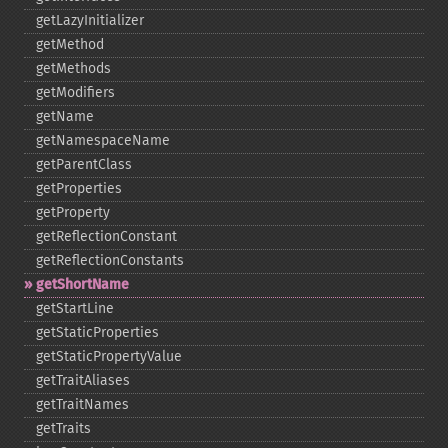
getLazyInitializer
getMethod
getMethods
getModifiers
getName
getNamespaceName
getParentClass
getProperties
getProperty
getReflectionConstant
getReflectionConstants
getShortName
getStartLine
getStaticProperties
getStaticPropertyValue
getTraitAliases
getTraitNames
getTraits