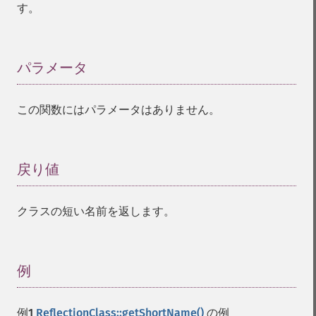
す。
パラメータ
¶
この関数にはパラメータはありません。
戻り値
¶
クラスの短い名前を返します。
例
¶
例1
ReflectionClass::getShortName()
の例