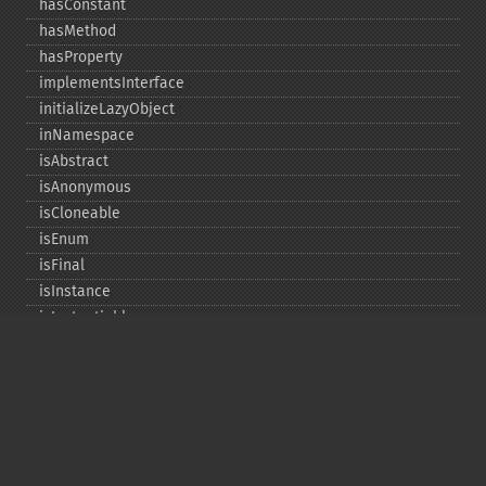
hasConstant
hasMethod
hasProperty
implementsInterface
initializeLazyObject
inNamespace
isAbstract
isAnonymous
isCloneable
isEnum
isFinal
isInstance
isInstantiable
isInterface
isInternal
isIterable
isIterateable
isReadOnly
isSubclassOf