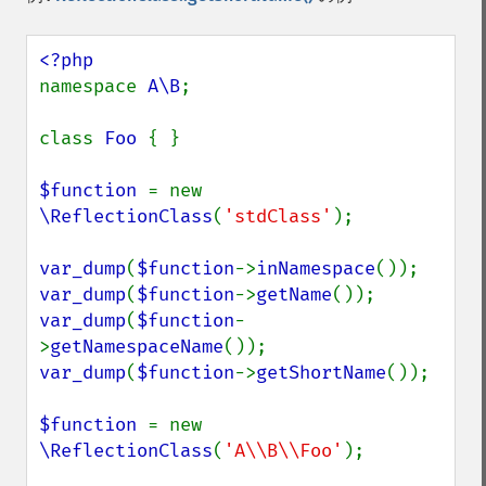
namespace 
A\B
;

class 
Foo 
{ }

$function 
= new 
\ReflectionClass
(
'stdClass'
);

var_dump
(
$function
->
inNamespace
var_dump
(
$function
->
getName
var_dump
(
$function
-
>
getNamespaceName
var_dump
(
$function
->
getShortName
());

$function 
= new 
\ReflectionClass
(
'A\\B\\Foo'
);
