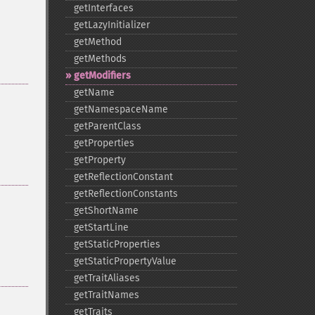
getInterfaces
getLazyInitializer
getMethod
getMethods
getModifiers
getName
getNamespaceName
getParentClass
getProperties
getProperty
getReflectionConstant
getReflectionConstants
getShortName
getStartLine
getStaticProperties
getStaticPropertyValue
getTraitAliases
getTraitNames
getTraits