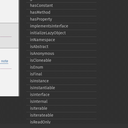
hasConstant
hasMethod
hasProperty
implementsInterface
initializeLazyObject
inNamespace
isAbstract
isAnonymous
isCloneable
 note
isEnum
isFinal
isInstance
isInstantiable
isInterface
isInternal
isIterable
isIterateable
isReadOnly