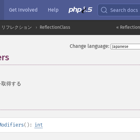
Get Involved
Help
Search docs
リフレクション
ReflectionClass
« Reflectio
Change language:
ers
を取得する
Modifiers
():
int