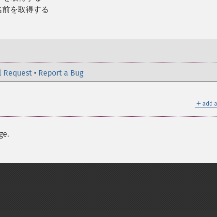
名前を取得する
l Request
•
Report a Bug
＋
add a
ge.