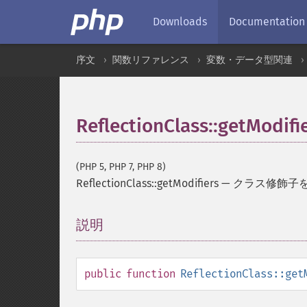
Downloads
Documentation
序文
関数リファレンス
変数・データ型関連
ReflectionClass::getModifi
(PHP 5, PHP 7, PHP 8)
ReflectionClass::getModifiers
—
クラス修飾子
説明
¶
public
function
ReflectionClass::get