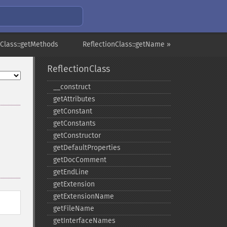
nClass::getMethods
ReflectionClass::getName »
ReflectionClass
_​_​construct
getAttributes
getConstant
getConstants
getConstructor
getDefaultProperties
getDocComment
getEndLine
getExtension
getExtensionName
getFileName
getInterfaceNames