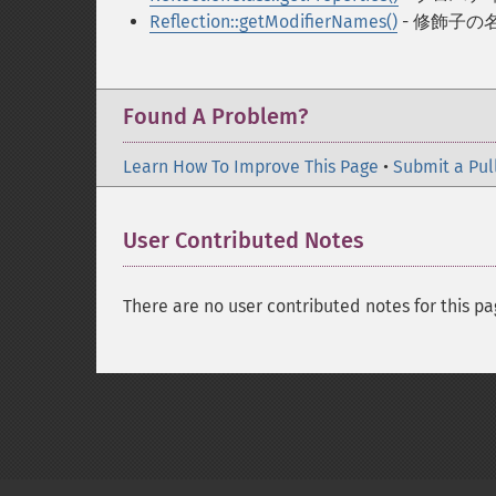
Reflection::getModifierNames()
- 修飾子の
Found A Problem?
Learn How To Improve This Page
•
Submit a Pul
User Contributed Notes
There are no user contributed notes for this pa