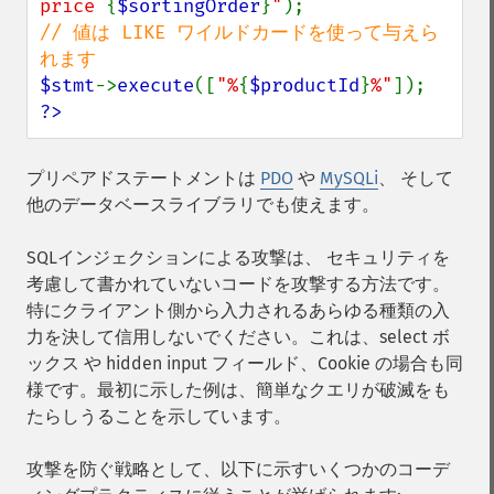
price 
{
$sortingOrder
}
"
// 値は LIKE ワイルドカードを使って与えら
$stmt
->
execute
([
"%
{
$productId
}
%"
?>
プリペアドステートメントは
PDO
や
MySQLi
、 そして
他のデータベースライブラリでも使えます。
SQLインジェクションによる攻撃は、 セキュリティを
考慮して書かれていないコードを攻撃する方法です。
特にクライアント側から入力されるあらゆる種類の入
力を決して信用しないでください。これは、select ボ
ックス や hidden input フィールド、Cookie の場合も同
様です。最初に示した例は、簡単なクエリが破滅をも
たらしうることを示しています。
攻撃を防ぐ戦略として、以下に示すいくつかのコーデ