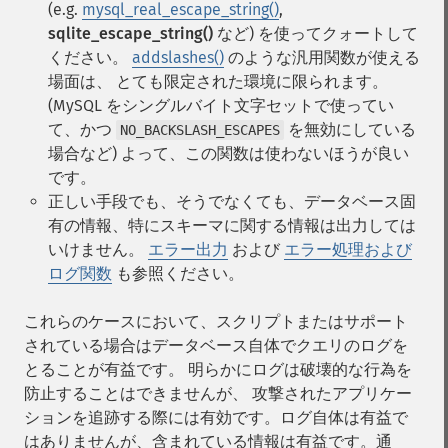
(e.g.
mysql_real_escape_string()
,
sqlite_escape_string()
など) を使ってクォートして
ください。
addslashes()
のような汎用関数が使える
場面は、 とても限定された環境に限られます。
(MySQL をシングルバイト文字セットで使ってい
て、かつ
を無効にしている
NO_BACKSLASH_ESCAPES
場合など) よって、この関数は使わないほうが良い
です。
正しい手段でも、そうでなくても、データベース固
有の情報、特にスキーマに関する情報は出力しては
いけません。
エラー出力
および
エラー処理および
ログ関数
も参照ください。
これらのケースにおいて、スクリプトまたはサポート
されている場合はデータベース自体でクエリのログを
とることが有益です。 明らかにログは破壊的な行為を
防止することはできませんが、 攻撃されたアプリケー
ションを追跡する際には有効です。ログ自体は有益で
はありませんが、含まれている情報は有益です。通