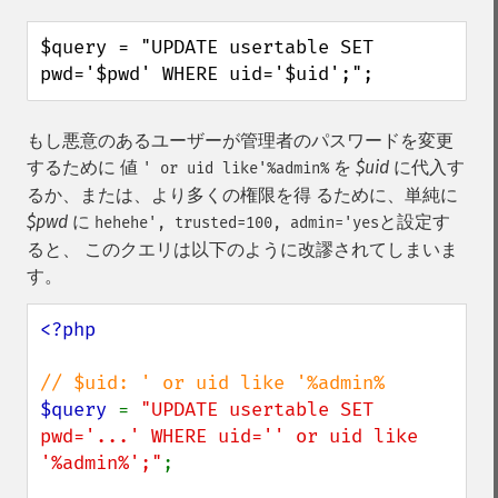
$query = "UPDATE usertable SET 
pwd='$pwd' WHERE uid='$uid';";
もし悪意のあるユーザーが管理者のパスワードを変更
するために 値
を
$uid
に代入す
' or uid like'%admin%
るか、または、より多くの権限を得 るために、単純に
$pwd
に
と設定す
hehehe', trusted=100, admin='yes
ると、 このクエリは以下のように改謬されてしまいま
す。
<?php

$query 
= 
"UPDATE usertable SET 
pwd='...' WHERE uid='' or uid like 
'%admin%';"
;
