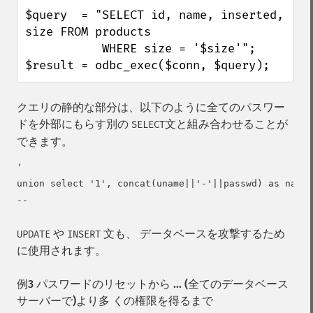
$query  = "SELECT id, name, inserted, 
size FROM products

           WHERE size = '$size'";

$result = odbc_exec($conn, $query);
クエリの静的な部分は、以下のように全てのパスワー
ドを外部にもらす別の
文と組み合わせることが
SELECT
できます。
'

union select '1', concat(uname||'-'||passwd) as name,
や
文も、 データベースを攻撃するため
UPDATE
INSERT
に使用されます。
例3 パスワードのリセットから ... (全てのデータベース
サーバーで)より多 くの権限を得るまで