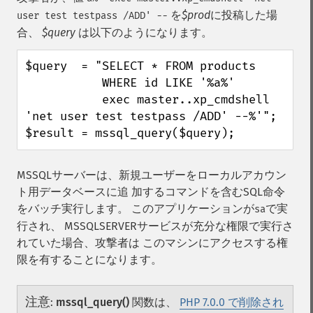
を
$prod
に投稿した場
user test testpass /ADD' --
合、
$query
は以下のようになります。
$query  = "SELECT * FROM products

           WHERE id LIKE '%a%'

           exec master..xp_cmdshell 
'net user test testpass /ADD' --%'";

$result = mssql_query($query);
MSSQLサーバーは、新規ユーザーをローカルアカウン
ト用データベースに追 加するコマンドを含むSQL命令
をバッチ実行します。 このアプリケーションが
で実
sa
行され、 MSSQLSERVERサービスが充分な権限で実行さ
れていた場合、攻撃者は このマシンにアクセスする権
限を有することになります。
注意
:
mssql_query()
関数は、
PHP 7.0.0 で削除され