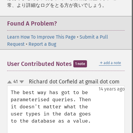
常、より詳細なログをとる方が良いでしょう。
Found A Problem?
Learn How To Improve This Page
•
Submit a Pull
Request
•
Report a Bug
＋
User Contributed Notes
add a note
1 note
Richard dot Corfield at gmail dot com
41
¶
up
down
14 years ago
The best way has got to be 
parameterised queries. Then 
it doesn't matter what the 
user types in the data goes 
to the database as a value. 
