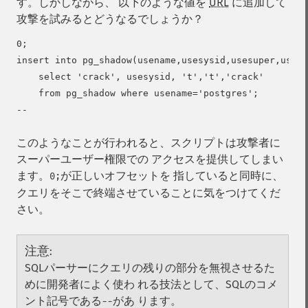
す。しかしながら、 以下のような値を
URL
に追加して
攻撃を試みるとどうなるでしょうか？
0;

insert into pg_shadow(usename,usesysid,usesuper,useca
    select 'crack', usesysid, 't','t','crack'

    from pg_shadow where usename='postgres';

このようなことが行われると、スクリプトは攻撃者に
スーパーユーザー権限での アクセスを提供してしまい
ます。
が正しいオフセットを 指していると同時に、
0;
クエリをそこで終端させていることに気をつけてくだ
さい。
注意
:
SQLパーサーにクエリの残りの部分を無視させるた
めに開発者によく使わ れる技法として、SQLのコメ
ント記号である
があ ります。
--