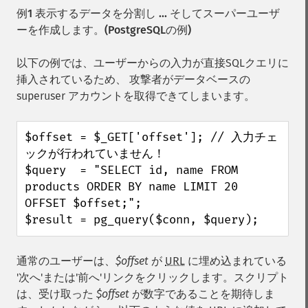
例1 表示するデータを分割し ... そしてスーパーユーザ
ーを作成します。(PostgreSQLの例)
以下の例では、ユーザーからの入力が直接SQLクエリに
挿入されているため、 攻撃者がデータベースの
superuser アカウントを取得できてしまいます。
$offset = $_GET['offset']; // 入力チェ
ックが行われていません！

$query  = "SELECT id, name FROM 
products ORDER BY name LIMIT 20 
OFFSET $offset;";

$result = pg_query($conn, $query);
通常のユーザーは、
$offset
が
URL
に埋め込まれている
'次へ'または'前へ'リンクをクリックします。スクリプト
は、受け取った
$offset
が数字であることを期待しま