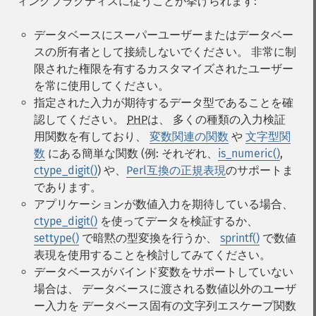
ィングプラクティスに従うことが挙げられます:
データベースにスーパーユーザーまたはデータベー
スの所有者として接続しないでください。 非常に制
限された権限を有するカスタマイズされたユーザー
を常に使用してください。
指定された入力が期待するデータ型であることを確
認してください。
PHP
は、 多くの種類の入力検証
用関数を有しており、
変数関連の関数
や
文字型関
数
にある簡単な関数 (例: それぞれ、
is_numeric()
,
ctype_digit()
) や、
Perl互換の正規表現
のサポートま
であります。
アプリケーションが数値入力を期待している場合、
ctype_digit()
を使ってデータを検証するか、
settype()
で暗黙の型変換を行うか、
sprintf()
で数値
表現を使用することを検討してみてください。
データベースがバインド変数をサポートしていない
場合は、 データベースに渡される数値以外のユーザ
ー入力を データベース固有の文字列エスケープ関数