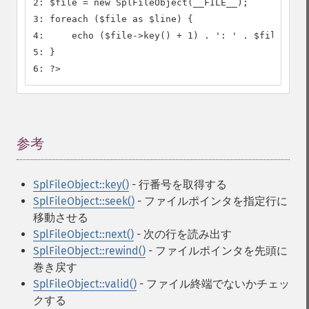
2: $file = new SplFileObject(__FILE__);

3: foreach ($file as $line) {

4:     echo ($file->key() + 1) . ': ' . $file->cur
5: }

6: ?>
参考
¶
SplFileObject::key()
- 行番号を取得する
SplFileObject::seek()
- ファイルポインタを指定行に
移動させる
SplFileObject::next()
- 次の行を読み出す
SplFileObject::rewind()
- ファイルポインタを先頭に
巻き戻す
SplFileObject::valid()
- ファイル終端でないかチェッ
クする