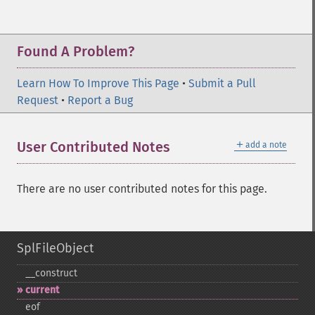
Found A Problem?
Learn How To Improve This Page
•
Submit a Pull
Request
•
Report a Bug
＋
User Contributed Notes
add a note
There are no user contributed notes for this page.
SplFileObject
_​_​construct
current
eof