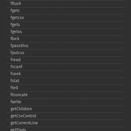
fflush
fgetc
fgetcsv
fgets
fgetss
flock
fpassthru
fputcsv
fread
fscanf
fseek
fstat
ftell
ftruncate
fwrite
getChildren
getCsvControl
getCurrentLine
getFlags