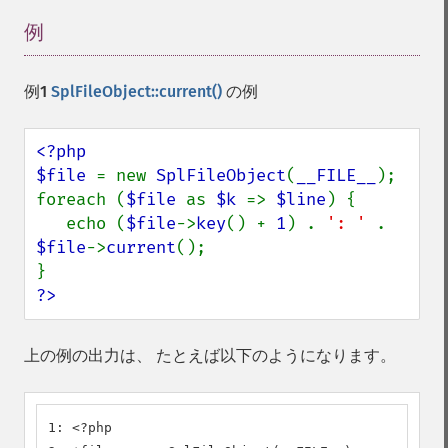
例
¶
例1
SplFileObject::current()
の例
<?php

$file 
= new 
SplFileObject
(
__FILE__
);

foreach (
$file 
as 
$k 
=> 
$line
) {

   echo (
$file
->
key
() + 
1
) . 
': ' 
. 
$file
->
current
();

?>
上の例の出力は、 たとえば以下のようになります。
1: <?php
