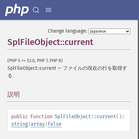
Change language:
SplFileObject::current
(PHP 5 >= 5.1.0, PHP 7, PHP 8)
SplFileObject::current
—
ファイルの現在の行を取得す
る
説明
¶
public
function
SplFileObject::current
():
string
|
array
|
false