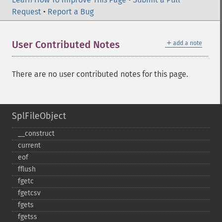
Request
•
Report a Bug
＋
User Contributed Notes
add a note
There are no user contributed notes for this page.
SplFileObject
_​_​construct
current
eof
fflush
fgetc
fgetcsv
fgets
fgetss