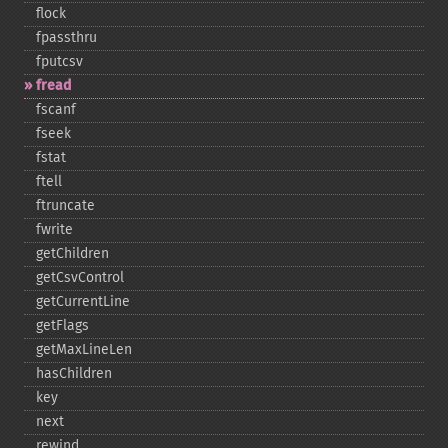
flock
fpassthru
fputcsv
fread
fscanf
fseek
fstat
ftell
ftruncate
fwrite
getChildren
getCsvControl
getCurrentLine
getFlags
getMaxLineLen
hasChildren
key
next
rewind