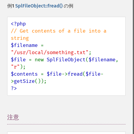
例1
SplFileObject::fread()
の例
// Get contents of a file into a 
$filename 
= 
"/usr/local/something.txt"
$file 
= new 
SplFileObject
(
$filename
, 
"r"
$contents 
= 
$file
->
fread
(
$file
-
>
getSize
?>
注意
¶