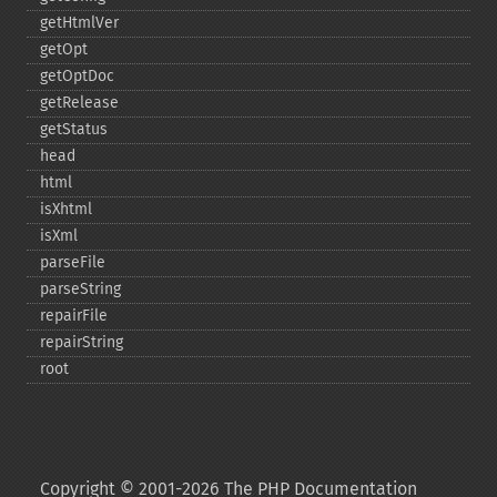
getHtmlVer
getOpt
getOptDoc
getRelease
getStatus
head
html
isXhtml
isXml
parseFile
parseString
repairFile
repairString
root
Copyright © 2001-2026 The PHP Documentation