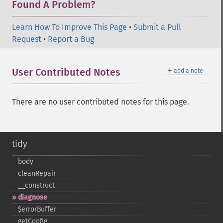
Found A Problem?
Learn How To Improve This Page
•
Submit a Pull
Request
•
Report a Bug
＋
User Contributed Notes
add a note
There are no user contributed notes for this page.
tidy
body
cleanRepair
_​_​construct
diagnose
$errorBuffer
getConfig