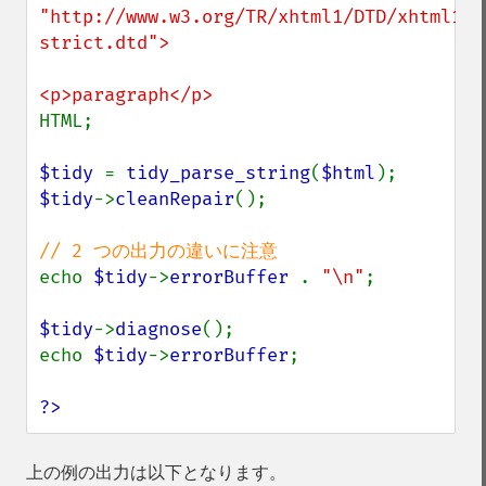
"http://www.w3.org/TR/xhtml1/DTD/xhtml1-
strict.dtd">

HTML;

$tidy 
= 
tidy_parse_string
(
$html
$tidy
->
cleanRepair
();

echo 
$tidy
->
errorBuffer 
. 
"\n"
;

$tidy
->
diagnose
();

echo 
$tidy
->
errorBuffer
;

?>
上の例の出力は以下となります。