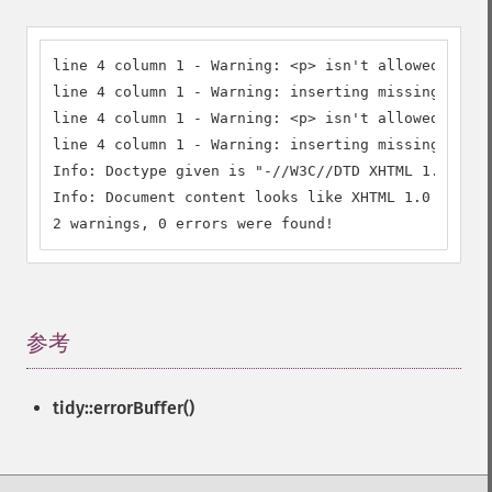
line 4 column 1 - Warning: <p> isn't allowed in <h
line 4 column 1 - Warning: inserting missing 'titl
line 4 column 1 - Warning: <p> isn't allowed in <h
line 4 column 1 - Warning: inserting missing 'titl
Info: Doctype given is "-//W3C//DTD XHTML 1.0 Stri
Info: Document content looks like XHTML 1.0 Strict

2 warnings, 0 errors were found!
参考
¶
tidy::errorBuffer()