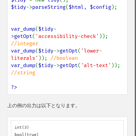
$tidy
->
parseString
(
$html
, 
$config
);

var_dump
(
$tidy
-
>
getOpt
(
'accessibility-check'
)); 
var_dump
(
$tidy
->
getOpt
(
'lower-
literals'
)); 
var_dump
(
$tidy
->
getOpt
(
'alt-text'
)); 
//string

?>
上の例の出力は以下となります。
int(3)

bool(true)
