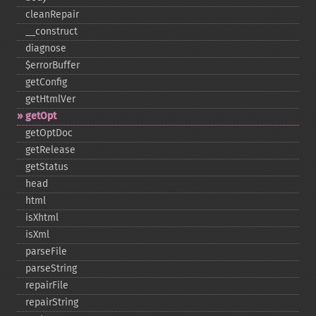
cleanRepair
_​_​construct
diagnose
$errorBuffer
getConfig
getHtmlVer
getOpt
getOptDoc
getRelease
getStatus
head
html
isXhtml
isXml
parseFile
parseString
repairFile
repairString