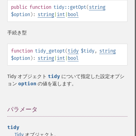
public
function
tidy::getOpt
(
string
$option
):
string
|
int
|
bool
手続き型
function
tidy_getopt
(
tidy
$tidy
,
string
$option
):
string
|
int
|
bool
Tidy オブジェクト
tidy
について指定した設定オプシ
ョン
option
の値を返します。
パラメータ
¶
tidy
Tidy
オブジェクト。