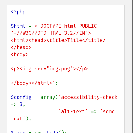
<?php

$html 
=
'<!DOCTYPE html PUBLIC 
"-//W3C//DTD HTML 3.2//EN">

<html><head><title>Title</title>
</head>

<body>

<p><img src="img.png"></p>

</body></html>'
;

$config 
= array(
'accessibility-check' 
=> 
3
,

'alt-text' 
=> 
'some 
text'
);

$tidy 
= new 
tidy