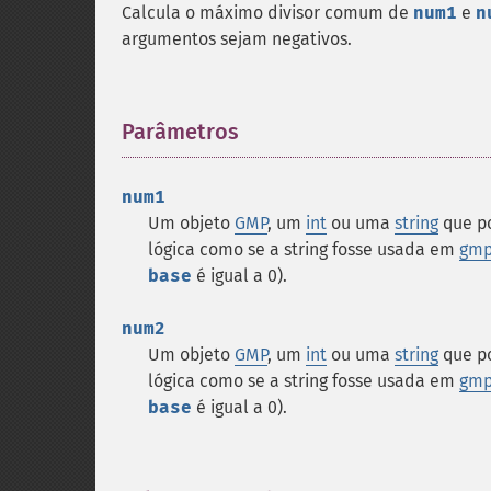
Calcula o máximo divisor comum de
num1
e
n
argumentos sejam negativos.
Parâmetros
¶
num1
Um objeto
GMP
, um
int
ou uma
string
que p
lógica como se a string fosse usada em
gmp_
base
é igual a 0).
num2
Um objeto
GMP
, um
int
ou uma
string
que p
lógica como se a string fosse usada em
gmp_
base
é igual a 0).