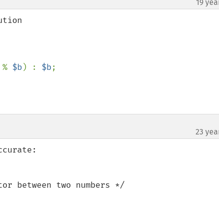
19 yea
 
% 
$b
) : 
$b
;

23 yea
curate:

or between two numbers */
