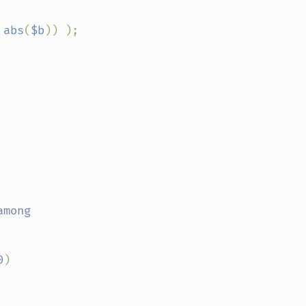
 
abs
(
$b
)) );

0
)
