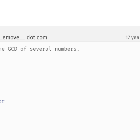
r_emove__ dot com
17 yea
¶
e GCD of several numbers.
