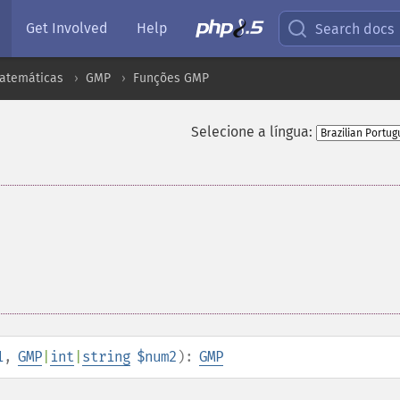
Get Involved
Help
Search docs
atemáticas
GMP
Funções GMP
Selecione a língua:
1
,
GMP
|
int
|
string
$num2
):
GMP