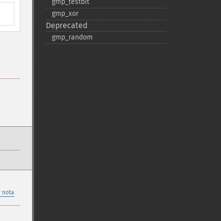
gmp_​testbit
gmp_​xor
Deprecated
gmp_​random
 nota