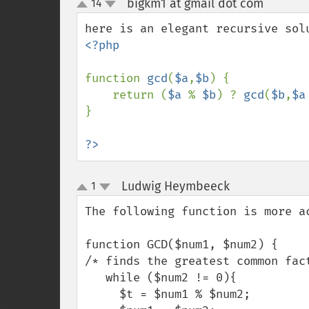
bigkm1 at gmail dot com
14
¶
up
down
<?php    

function 
gcd
(
$a
,
$b
) {

    return (
$a 
% 
$b
) ? 
gcd
(
$b
,
$a
}

?>
Ludwig Heymbeeck
1
¶
up
down
The following function is more ac
function GCD($num1, $num2) {

/* finds the greatest common fact
   while ($num2 != 0){

     $t = $num1 % $num2;
