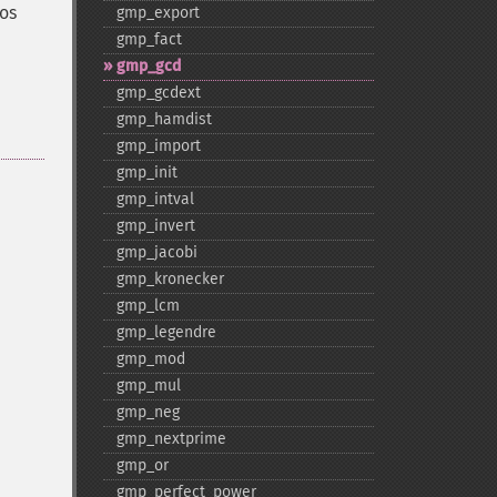
os
gmp_​export
gmp_​fact
gmp_​gcd
gmp_​gcdext
gmp_​hamdist
gmp_​import
gmp_​init
gmp_​intval
gmp_​invert
gmp_​jacobi
gmp_​kronecker
gmp_​lcm
gmp_​legendre
gmp_​mod
gmp_​mul
gmp_​neg
gmp_​nextprime
gmp_​or
gmp_​perfect_​power