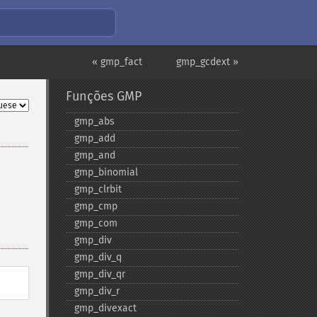
« gmp_fact
gmp_gcdext »
Funções GMP
gmp_​abs
gmp_​add
gmp_​and
gmp_​binomial
gmp_​clrbit
gmp_​cmp
gmp_​com
gmp_​div
gmp_​div_​q
gmp_​div_​qr
gmp_​div_​r
gmp_​divexact