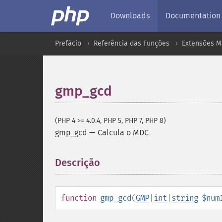
Downloads
Documentation
Prefácio
Referência das Funções
Extensões M
gmp_gcd
(PHP 4 >= 4.0.4, PHP 5, PHP 7, PHP 8)
gmp_gcd
—
Calcula o MDC
Descrição
¶
function
gmp_gcd
(
GMP
|
int
|
string
$num