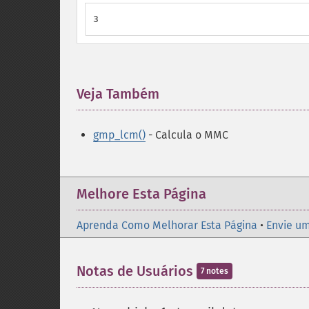
3
Veja Também
¶
gmp_lcm()
- Calcula o MMC
Melhore Esta Página
Aprenda Como Melhorar Esta Página
•
Envie um
Notas de Usuários
7 notes