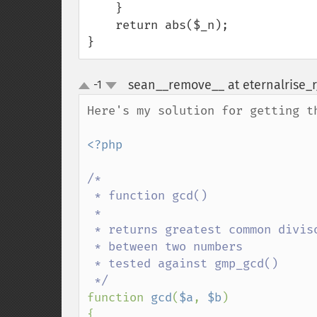
    }     

    return abs($_n);

}
sean__remove__ at eternalrise_
-1
up
down
Here's my solution for getting th
<?php

/*

 * function gcd()

 * 

 * returns greatest common divisor

 * between two numbers

 * tested against gmp_gcd()

function 
gcd
(
$a
, 
$b
)

{
