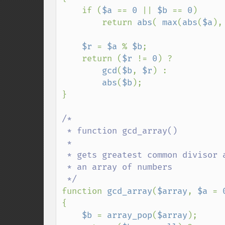
    if (
$a 
== 
0 
|| 
$b 
== 
0
)

        return 
abs
( 
max
(
abs
(
$a
),
$r 
= 
$a 
% 
$b
;

    return (
$r 
!= 
0
) ?

gcd
(
$b
, 
$r
) :

abs
(
$b
);

}

/*

 * function gcd_array()

 * 

 * gets greatest common divisor among

 * an array of numbers

function 
gcd_array
(
$array
, 
$a 
= 
{

$b 
= 
array_pop
(
$array
);
