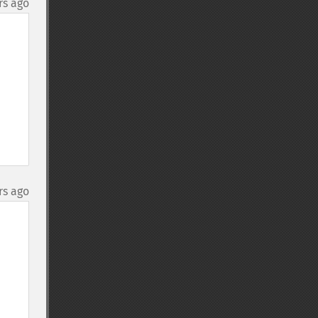
rs ago
rs ago