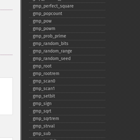
gmp_​perfect_​square
gmp_​popcount
gmp_​pow
gmp_​powm
gmp_​prob_​prime
gmp_​random_​bits
gmp_​random_​range
gmp_​random_​seed
gmp_​root
gmp_​rootrem
gmp_​scan0
gmp_​scan1
gmp_​setbit
gmp_​sign
gmp_​sqrt
gmp_​sqrtrem
gmp_​strval
gmp_​sub