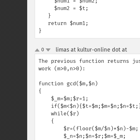
     $num1 = $num2;

     $num2 = $t;

   }

   return $num1;

}
limas at kultur-online dot at
0
¶
up
down
The previous function returns ju
work (m>0,n>0):

function gcd($m,$n)

{

    $_m=$m;$r=1;

    if($m<$n){$t=$m;$m=$n;$n=$t;}    

    while($r)

    {

        $r=(floor($m/$n)*$n)-$m;      

        $_n=$n;$n=$r;$m=$_m;
