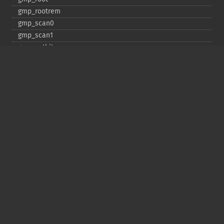
gmp_​rootrem
gmp_​scan0
gmp_​scan1
gmp_​setbit
gmp_​sign
gmp_​sqrt
gmp_​sqrtrem
gmp_​strval
gmp_​sub
gmp_​testbit
gmp_​xor
Deprecated
gmp_​random
Copyright © 2001-2026 The PHP Documentation