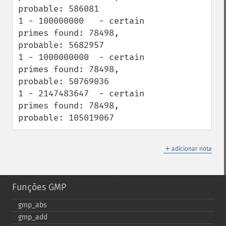
probable: 586081

1 - 100000000   - certain 
primes found: 78498,    
probable: 5682957

1 - 1000000000  - certain 
primes found: 78498,    
probable: 50769036

1 - 2147483647  - certain 
primes found: 78498,    
probable: 105019067
＋
adicionar nota
Funções GMP
gmp_​abs
gmp_​add