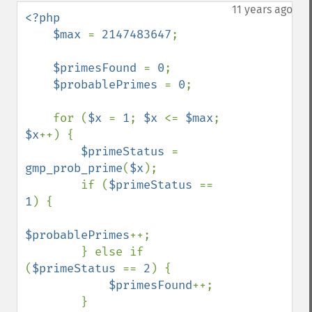
down
11 years ago
<?php

    $max 
= 
2147483647
;

$primesFound 
= 
0
;

$probablePrimes 
= 
0
;

    for (
$x 
= 
1
; 
$x 
<= 
$max
; 
$x
++) {

$primeStatus 
= 
gmp_prob_prime
(
$x
);

        if (
$primeStatus 
== 
1
) {

$probablePrimes
++;

        } else if 
(
$primeStatus 
== 
2
) {

$primesFound
++;

        }
