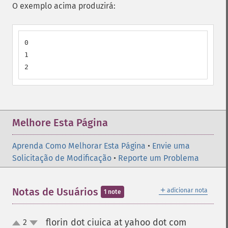
O exemplo acima produzirá:
0

1

2
Melhore Esta Página
Aprenda Como Melhorar Esta Página
•
Envie uma
Solicitação de Modificação
•
Reporte um Problema
＋
Notas de Usuários
adicionar nota
1 note
florin dot ciuica at yahoo dot com
2
¶
up