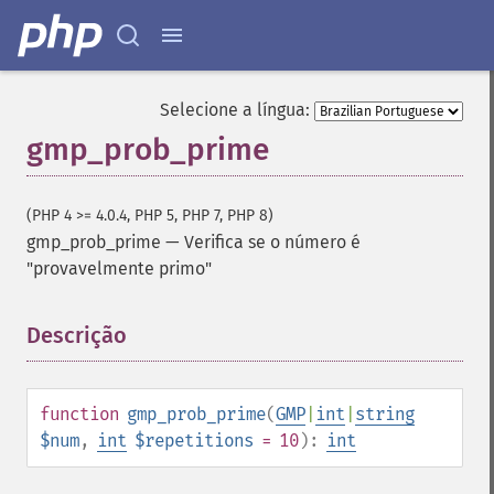
Selecione a língua:
gmp_prob_prime
(PHP 4 >= 4.0.4, PHP 5, PHP 7, PHP 8)
gmp_prob_prime
—
Verifica se o número é
"provavelmente primo"
Descrição
¶
function
gmp_prob_prime
(
GMP
|
int
|
string
$num
,
int
$repetitions
= 10
):
int