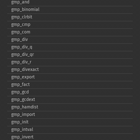
gmp_​and
gmp_​binomial
gmp_​clrbit
gmp_​cmp
gmp_​com
gmp_​div
gmp_​div_​q
gmp_​div_​qr
gmp_​div_​r
gmp_​divexact
gmp_​export
gmp_​fact
gmp_​gcd
gmp_​gcdext
gmp_​hamdist
gmp_​import
gmp_​init
gmp_​intval
gmp_​invert