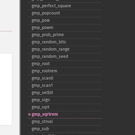
gmp_​perfect_​square
gmp_​popcount
gmp_​pow
gmp_​powm
gmp_​prob_​prime
gmp_​random_​bits
gmp_​random_​range
gmp_​random_​seed
gmp_​root
gmp_​rootrem
gmp_​scan0
gmp_​scan1
gmp_​setbit
gmp_​sign
gmp_​sqrt
gmp_​sqrtrem
gmp_​strval
gmp_​sub