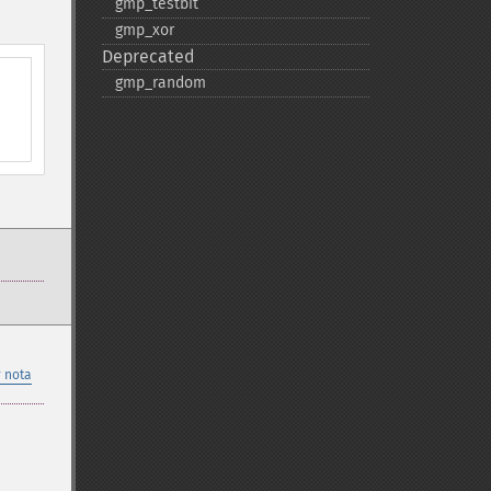
gmp_​testbit
gmp_​xor
Deprecated
gmp_​random
 nota