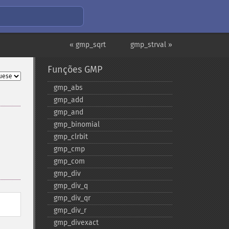
« gmp_sqrt
gmp_strval »
Funções GMP
gmp_​abs
gmp_​add
gmp_​and
gmp_​binomial
gmp_​clrbit
gmp_​cmp
gmp_​com
gmp_​div
gmp_​div_​q
gmp_​div_​qr
gmp_​div_​r
gmp_​divexact