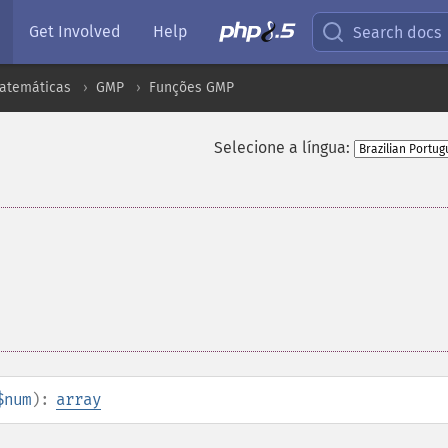
Get Involved
Help
Search docs
atemáticas
GMP
Funções GMP
Selecione a língua:
$num
):
array