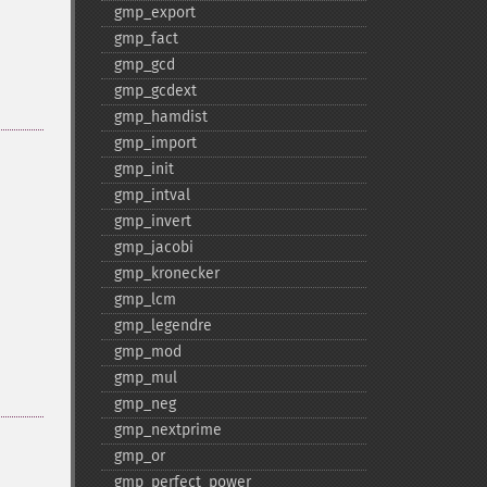
gmp_​export
gmp_​fact
gmp_​gcd
gmp_​gcdext
gmp_​hamdist
gmp_​import
gmp_​init
gmp_​intval
gmp_​invert
gmp_​jacobi
gmp_​kronecker
gmp_​lcm
gmp_​legendre
gmp_​mod
gmp_​mul
gmp_​neg
gmp_​nextprime
gmp_​or
gmp_​perfect_​power