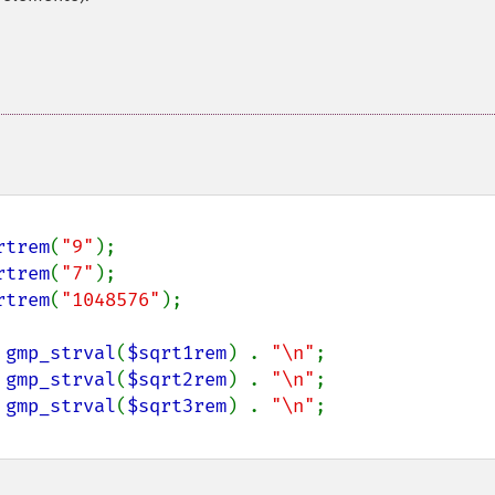
rtrem
(
"9"
);

rtrem
(
"7"
);

rtrem
(
"1048576"
);

 
gmp_strval
(
$sqrt1rem
) . 
"\n"
;

 
gmp_strval
(
$sqrt2rem
) . 
"\n"
;

 
gmp_strval
(
$sqrt3rem
) . 
"\n"