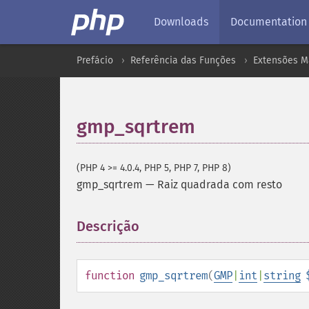
Downloads
Documentation
Prefácio
Referência das Funções
Extensões M
gmp_sqrtrem
(PHP 4 >= 4.0.4, PHP 5, PHP 7, PHP 8)
gmp_sqrtrem
—
Raiz quadrada com resto
Descrição
¶
function
gmp_sqrtrem
(
GMP
|
int
|
string