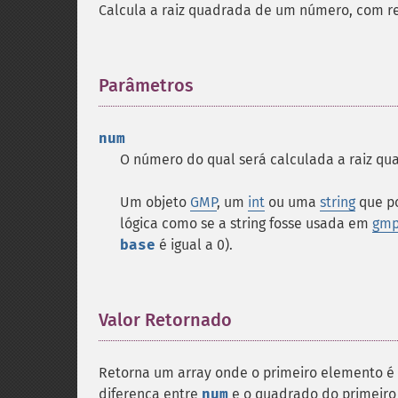
Calcula a raiz quadrada de um número, com re
Parâmetros
¶
num
O número do qual será calculada a raiz qu
Um objeto
GMP
, um
int
ou uma
string
que p
lógica como se a string fosse usada em
gmp_
base
é igual a 0).
Valor Retornado
¶
Retorna um array onde o primeiro elemento é 
diferença entre
num
e o quadrado do primeiro