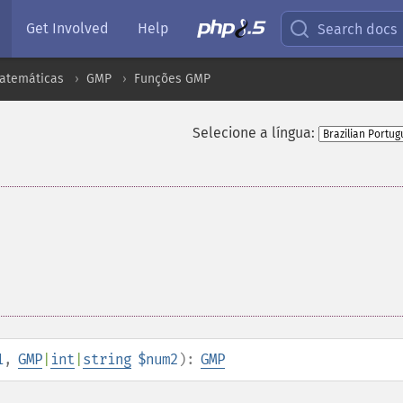
Get Involved
Help
Search docs
atemáticas
GMP
Funções GMP
Selecione a língua:
1
,
GMP
|
int
|
string
$num2
):
GMP