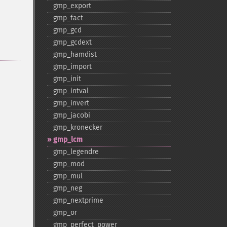
gmp_​export
gmp_​fact
gmp_​gcd
gmp_​gcdext
gmp_​hamdist
gmp_​import
gmp_​init
gmp_​intval
gmp_​invert
gmp_​jacobi
gmp_​kronecker
gmp_​lcm
gmp_​legendre
gmp_​mod
gmp_​mul
gmp_​neg
gmp_​nextprime
gmp_​or
gmp_​perfect_​power