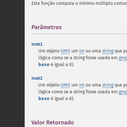
Esta função computa o mínimo múltiplo com
Parâmetros
¶
num1
Um objeto
GMP
, um
int
ou uma
string
que p
lógica como se a string fosse usada em
gmp_
base
é igual a 0).
num2
Um objeto
GMP
, um
int
ou uma
string
que p
lógica como se a string fosse usada em
gmp_
base
é igual a 0).
Valor Retornado
¶