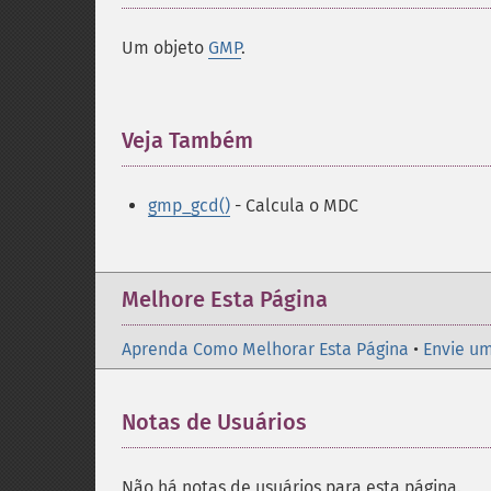
Um objeto
GMP
.
Veja Também
¶
gmp_gcd()
- Calcula o MDC
Melhore Esta Página
Aprenda Como Melhorar Esta Página
•
Envie um
Notas de Usuários
Não há notas de usuários para esta página.