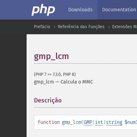
Downloads
Documentation
Prefácio
Referência das Funções
Extensões M
gmp_lcm
(PHP 7 >= 7.3.0, PHP 8)
gmp_lcm
—
Calcula o MMC
Descrição
¶
function
gmp_lcm
(
GMP
|
int
|
string
$num