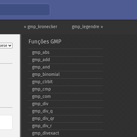
« gmp_kronecker
gmp_legendre »
Funções GMP
gmp_​abs
gmp_​add
gmp_​and
gmp_​binomial
gmp_​clrbit
gmp_​cmp
gmp_​com
gmp_​div
gmp_​div_​q
gmp_​div_​qr
gmp_​div_​r
gmp_​divexact