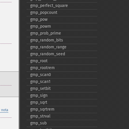
gmp_​perfect_​square
gmp_​popcount
gmp_​pow
gmp_​powm
gmp_​prob_​prime
gmp_​random_​bits
gmp_​random_​range
gmp_​random_​seed
gmp_​root
gmp_​rootrem
gmp_​scan0
gmp_​scan1
gmp_​setbit
gmp_​sign
gmp_​sqrt
gmp_​sqrtrem
 nota
gmp_​strval
gmp_​sub