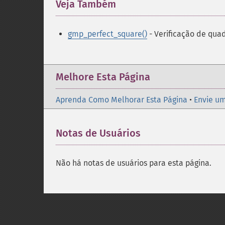
Veja Também
¶
gmp_perfect_square()
- Verificação de qua
Melhore Esta Página
Aprenda Como Melhorar Esta Página
•
Envie um
Notas de Usuários
Não há notas de usuários para esta página.