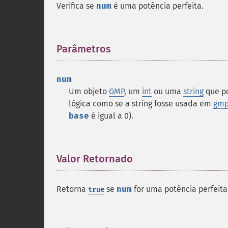
Verifica se
num
é uma potência perfeita.
Parâmetros
¶
num
Um objeto
GMP
, um
int
ou uma
string
que p
lógica como se a string fosse usada em
gmp_
base
é igual a 0).
Valor Retornado
¶
Retorna
se
num
for uma potência perfeita
true