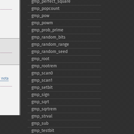
gmp_​perfect_​square
gmp_​popcount
gmp_​pow
gmp_​powm
gmp_​prob_​prime
gmp_​random_​bits
gmp_​random_​range
gmp_​random_​seed
gmp_​root
gmp_​rootrem
gmp_​scan0
 nota
gmp_​scan1
gmp_​setbit
gmp_​sign
gmp_​sqrt
gmp_​sqrtrem
gmp_​strval
gmp_​sub
gmp_​testbit