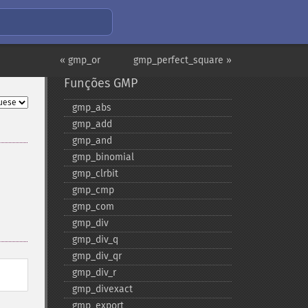
« gmp_or
gmp_perfect_square »
Funções GMP
gmp_​abs
gmp_​add
gmp_​and
gmp_​binomial
gmp_​clrbit
gmp_​cmp
gmp_​com
gmp_​div
gmp_​div_​q
gmp_​div_​qr
gmp_​div_​r
gmp_​divexact
gmp_​export