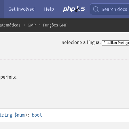
Get Involved
Help
Search docs
atemáticas
GMP
Funções GMP
Selecione a língua:
 perfeita
tring
$num
):
bool