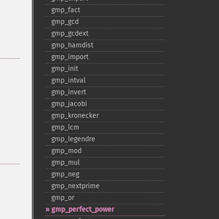
gmp_​fact
gmp_​gcd
gmp_​gcdext
gmp_​hamdist
gmp_​import
gmp_​init
gmp_​intval
gmp_​invert
gmp_​jacobi
gmp_​kronecker
gmp_​lcm
gmp_​legendre
gmp_​mod
gmp_​mul
gmp_​neg
gmp_​nextprime
gmp_​or
gmp_​perfect_​power