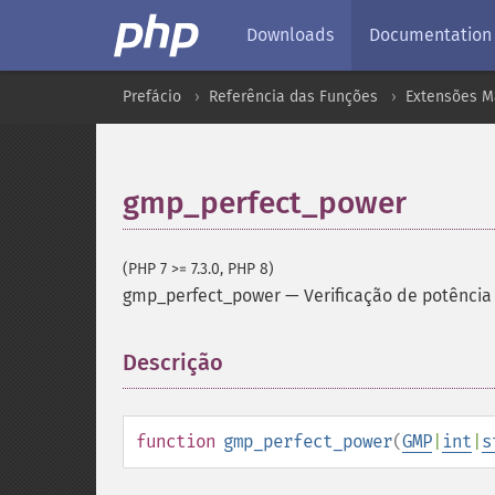
Downloads
Documentation
Prefácio
Referência das Funções
Extensões M
gmp_perfect_power
(PHP 7 >= 7.3.0, PHP 8)
gmp_perfect_power
—
Verificação de potência
Descrição
¶
function
gmp_perfect_power
(
GMP
|
int
|
s