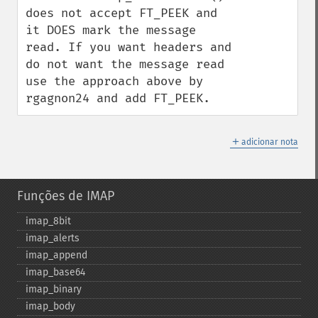
does not accept FT_PEEK and 
it DOES mark the message 
read. If you want headers and 
do not want the message read 
use the approach above by 
rgagnon24 and add FT_PEEK.
＋
adicionar nota
Funções de IMAP
imap_​8bit
imap_​alerts
imap_​append
imap_​base64
imap_​binary
imap_​body