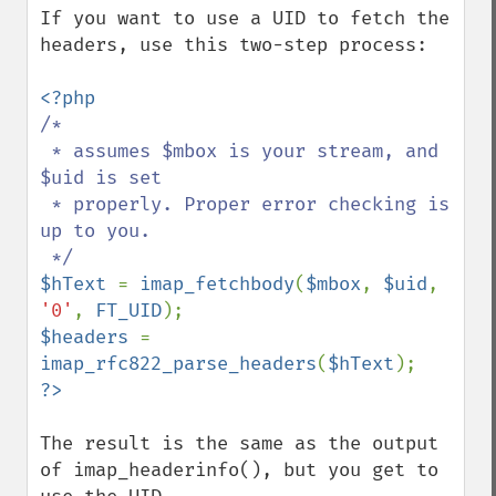
If you want to use a UID to fetch the 
headers, use this two-step process:

/*

 * assumes $mbox is your stream, and 
$uid is set 

 * properly. Proper error checking is 
up to you.

$hText 
= 
imap_fetchbody
(
$mbox
, 
$uid
, 
'0'
, 
FT_UID
$headers 
= 
imap_rfc822_parse_headers
(
$hText
The result is the same as the output 
of imap_headerinfo(), but you get to 