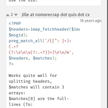
use the UID.
Jille at nomorecrap dot quis dot cx
2
¶
up
down
18 years ago
<?PHP

$headers
=
imap_fetchheader
(
$imap
, 
$msgid
preg_match_all
(
'/([^: ]+): 
(.+?
(?:\r\n\s(?:.+?))*)\r\n/m'
, 
$headers
, 
$matches
Works quite well for 
splitting headers,

$matches will contain 3 
arrays:

$matches[0] are the full-
lines (To: 