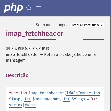
Selecione a língua:
imap_fetchheader
(PHP 4, PHP 5, PHP 7, PHP 8)
imap_fetchheader
—
Retorna o cabeçalho de uma
mensagem
Descrição
¶
function
imap_fetchheader
(
IMAP\Connection
$imap
,
int
$message_num
,
int
$flags
= 0
):
string
|
false