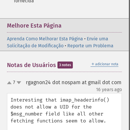
fornecida
Melhore Esta Página
Aprenda Como Melhorar Esta Página
•
Envie uma
Solicitação de Modificação
•
Reporte um Problema
＋
Notas de Usuários
adicionar nota
3 notes
rgagnon24 dot nospam at gmail dot com
7
up
down
¶
16 years ago
Interesting that imap_headerinfo() 
does not allow a UID for the 
$msg_number field like all other 
fetching functions seem to allow.
