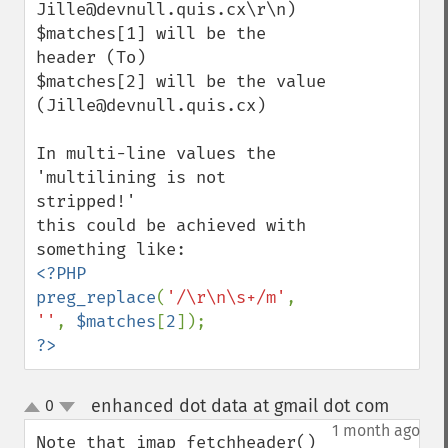
Jille@devnull.quis.cx\r\n)

$matches[1] will be the 
header (To)

$matches[2] will be the value 
(Jille@devnull.quis.cx)

In multi-line values the 
'multilining is not 
stripped!'

this could be achieved with 
<?PHP

preg_replace
(
'/\r\n\s+/m'
, 
''
, 
$matches
[
2
?>
enhanced dot data at gmail dot com
0
¶
up
down
1 month ago
Note that imap_fetchheader() 