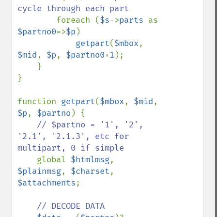
cycle through each part

foreach (
$s
->
parts 
as 
$partno0
=>
$p
)

getpart
(
$mbox
, 
$mid
, 
$p
, 
$partno0
+
1
);

    }

}

function 
getpart
(
$mbox
, 
$mid
, 
$p
, 
$partno
) {

// $partno = '1', '2', 
'2.1', '2.1.3', etc for 
multipart, 0 if simple

global 
$htmlmsg
, 
$plainmsg
, 
$charset
, 
$attachments
;

// DECODE DATA
