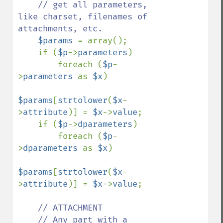
    // get all parameters, 
like charset, filenames of 
attachments, etc.

$params 
= array();

    if (
$p
->
parameters
)

        foreach (
$p
-
>
parameters 
as 
$x
)

$params
[
strtolower
(
$x
-
>
attribute
)] = 
$x
->
value
;

    if (
$p
->
dparameters
)

        foreach (
$p
-
>
dparameters 
as 
$x
)

$params
[
strtolower
(
$x
-
>
attribute
)] = 
$x
->
value
;

// ATTACHMENT

    // Any part with a 