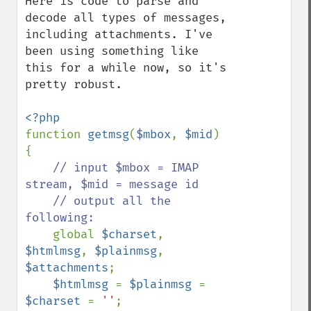
Here is code to parse and 
decode all types of messages, 
including attachments. I've 
been using something like 
this for a while now, so it's 
pretty robust.

function 
getmsg
(
$mbox
, 
$mid
) 
{

// input $mbox = IMAP 
stream, $mid = message id

    // output all the 
following:

global 
$charset
, 
$htmlmsg
, 
$plainmsg
, 
$attachments
;

$htmlmsg 
= 
$plainmsg 
= 
$charset 
= 
''
;
