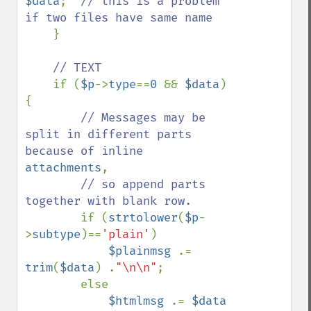
$data
;  
// this is a problem 
if two files have same name

}

// TEXT

if (
$p
->
type
==
0 
&& 
$data
) 
{

// Messages may be 
split in different parts 
attachments
,

// so append parts 
together with blank row.

if (
strtolower
(
$p
-
>
subtype
)==
'plain'
)

$plainmsg 
.= 
trim
(
$data
) .
"\n\n"
;

        else

$htmlmsg 
.= 
$data 