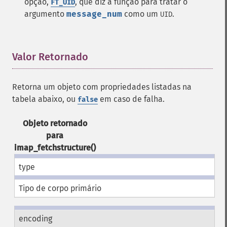
opção,
, que diz à função para tratar o
FT_UID
argumento
message_num
como um
.
UID
Valor Retornado
¶
Retorna um objeto com propriedades listadas na
tabela abaixo, ou
em caso de falha.
false
Objeto retornado
para
imap_fetchstructure()
type
Tipo de corpo primário
encoding