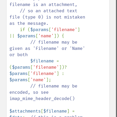
filename is an attachment,

    // so an attached text 
file (type 0) is not mistaken 
as the message.

if (
$params
[
'filename'
] 
|| 
$params
[
'name'
]) {

// filename may be 
given as 'Filename' or 'Name' 
or both

$filename 
= 
(
$params
[
'filename'
])? 
$params
[
'filename'
$params
[
'name'
];

// filename may be 
encoded, so see 
imap_mime_header_decode()

$attachments
[
$filename
] = 