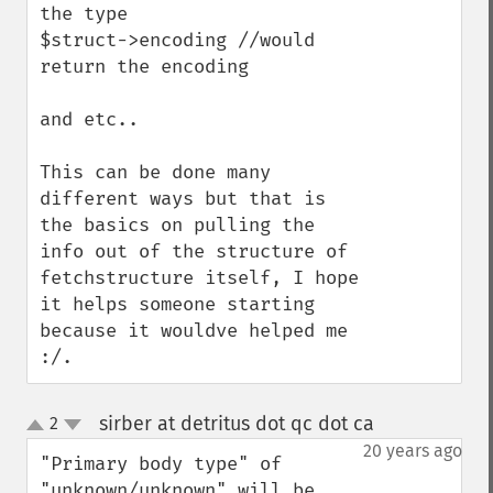
the type

$struct->encoding //would 
return the encoding 

and etc..

This can be done many 
different ways but that is 
the basics on pulling the 
info out of the structure of 
fetchstructure itself, I hope 
it helps someone starting 
because it wouldve helped me 
:/.
sirber at detritus dot qc dot ca
2
¶
up
down
20 years ago
"Primary body type" of 
"unknown/unknown" will be 