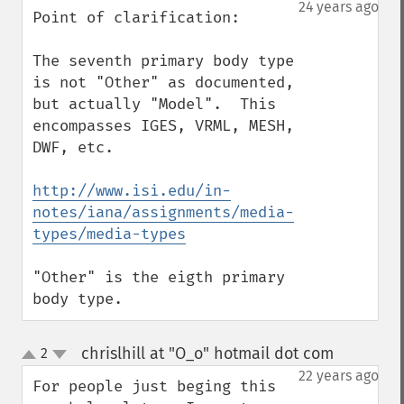
down
24 years ago
Point of clarification:

The seventh primary body type 
is not "Other" as documented, 
but actually "Model".  This 
encompasses IGES, VRML, MESH, 
DWF, etc.

http://www.isi.edu/in-
notes/iana/assignments/media-
types/media-types
"Other" is the eigth primary 
body type.
chrislhill at "O_o" hotmail dot com
2
¶
up
down
22 years ago
For people just beging this 