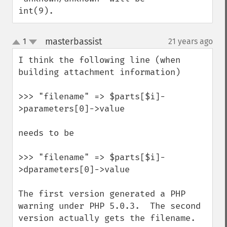
int(9).
masterbassist
1
21 years ago
¶
up
down
I think the following line (when 
building attachment information)

>>> "filename" => $parts[$i]-
>parameters[0]->value

needs to be

>>> "filename" => $parts[$i]-
>dparameters[0]->value

The first version generated a PHP 
warning under PHP 5.0.3.  The second 
version actually gets the filename.