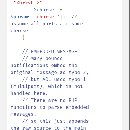
.
"<br><br>"
;

$charset 
= 
$params
[
'charset'
];  
// 
assume all parts are same 
charset

}

// EMBEDDED MESSAGE

    // Many bounce 
notifications embed the 
original message as type 2,

    // but AOL uses type 1 
(multipart), which is not 
handled here.

    // There are no PHP 
functions to parse embedded 
messages,

    // so this just appends 
the raw source to the main 