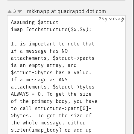
mkknapp at quadrapod dot com
3
¶
up
down
25 years ago
Assuming $struct = 
imap_fetchstructure($x,$y);

It is important to note that 
if a message has NO 
attachements, $struct->parts 
is an empty array, and 
$struct->bytes has a value.  
If a message as ANY 
attachements, $struct->bytes 
ALWAYS = 0. To get the size 
of the primary body, you have 
to call structure->part[0]-
>bytes.  To get the size of 
the whole message, either 
strlen(imap_body) or add up 