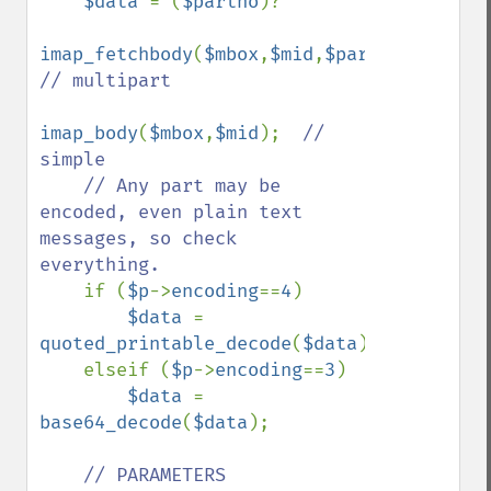
$data 
= (
$partno
)?

imap_fetchbody
(
$mbox
,
$mid
,
$partno
):  
// multipart

imap_body
(
$mbox
,
$mid
);  
// 
simple

    // Any part may be 
encoded, even plain text 
messages, so check 
everything.

if (
$p
->
encoding
==
4
)

$data 
= 
quoted_printable_decode
(
$data
);

    elseif (
$p
->
encoding
==
3
)

$data 
= 
base64_decode
(
$data
);

// PARAMETERS
