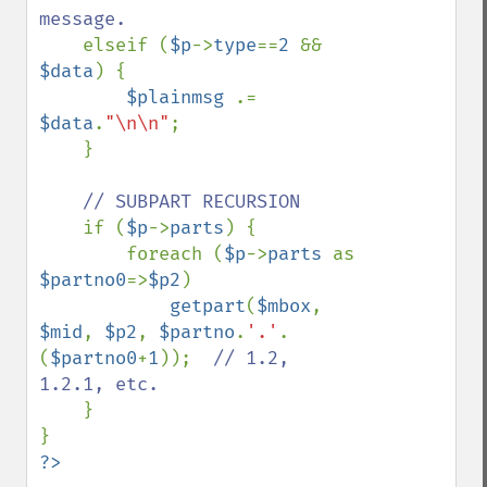
message.

elseif (
$p
->
type
==
2 
&& 
$data
) {

$plainmsg 
.= 
$data
.
"\n\n"
;

    }

// SUBPART RECURSION

if (
$p
->
parts
) {

        foreach (
$p
->
parts 
as 
$partno0
=>
$p2
)

getpart
(
$mbox
, 
$mid
, 
$p2
, 
$partno
.
'.'
.
(
$partno0
+
1
));  
// 1.2, 
1.2.1, etc.

}

?>