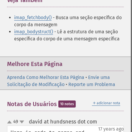
Veja Também
¶
imap_fetchbody()
- Busca uma seção específica do
corpo da mensagem
imap_bodystruct()
- Lê a estrutura de uma seção
específica do corpo de uma mensagem específica
Melhore Esta Página
Aprenda Como Melhorar Esta Página
•
Envie uma
Solicitação de Modificação
•
Reporte um Problema
＋
Notas de Usuários
adicionar nota
10 notes
david at hundsness dot com
49
¶
up
down
17 years ago