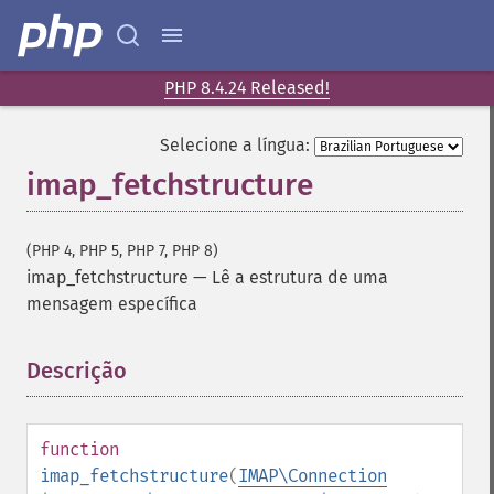
PHP 8.4.24 Released!
Selecione a língua:
imap_fetchstructure
(PHP 4, PHP 5, PHP 7, PHP 8)
imap_fetchstructure
—
Lê a estrutura de uma
mensagem específica
Descrição
¶
function
imap_fetchstructure
(
IMAP\Connection