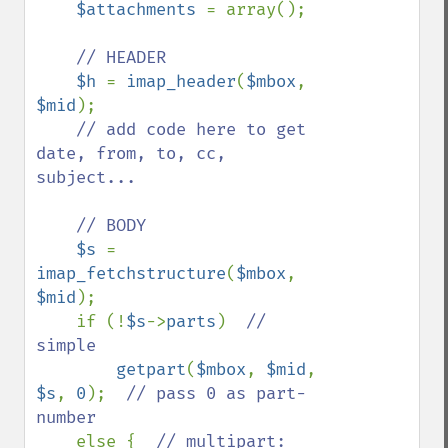
$attachments 
= array();

// HEADER

$h 
= 
imap_header
(
$mbox
, 
$mid
);

// add code here to get 
date, from, to, cc, 
subject...

    // BODY

$s 
= 
imap_fetchstructure
(
$mbox
, 
$mid
);

    if (!
$s
->
parts
)  
// 
simple

getpart
(
$mbox
, 
$mid
, 
$s
, 
0
);  
// pass 0 as part-
number

else {  
// multipart: 