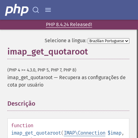
PHP 8.4.24 Released!
Selecione a língua:
imap_get_quotaroot
(PHP 4 >= 4.3.0, PHP 5, PHP 7, PHP 8)
imap_get_quotaroot
—
Recupera as configurações de
cota por usuário
Descrição
¶
function
imap_get_quotaroot
(
IMAP\Connection
$imap
,