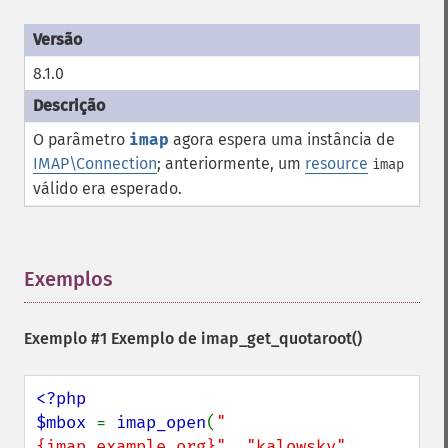
8.1.0
O parâmetro
imap
agora espera uma instância de
IMAP\Connection
; anteriormente, um
resource
imap
válido era esperado.
Exemplos
¶
Exemplo #1 Exemplo de
imap_get_quotaroot()
<?php

$mbox 
= 
imap_open
(
"
{imap.example.org}"
, 
"kalowsky"
, 