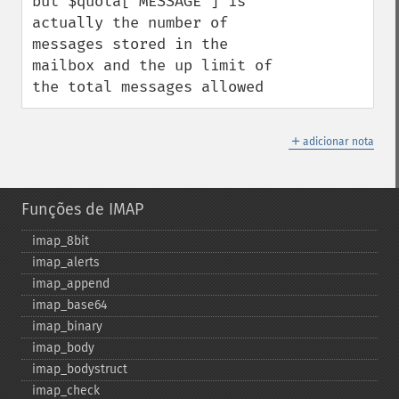
but $quota['MESSAGE'] is 
actually the number of 
messages stored in the 
mailbox and the up limit of 
the total messages allowed
＋
adicionar nota
Funções de IMAP
imap_​8bit
imap_​alerts
imap_​append
imap_​base64
imap_​binary
imap_​body
imap_​bodystruct
imap_​check