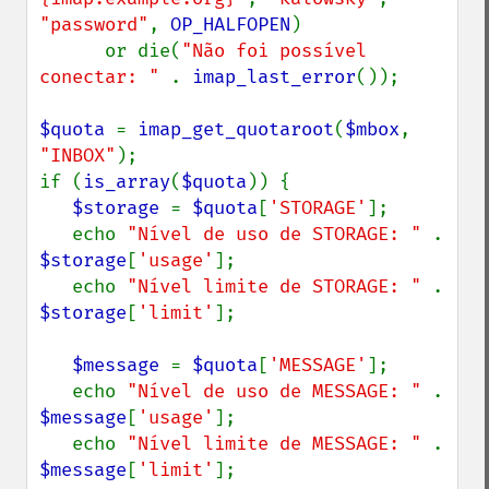
"password"
, 
OP_HALFOPEN
)

      or die(
"Não foi possível 
conectar: " 
. 
imap_last_error
());

$quota 
= 
imap_get_quotaroot
(
$mbox
, 
"INBOX"
);

if (
is_array
(
$quota
)) {

$storage 
= 
$quota
[
'STORAGE'
];

   echo 
"Nível de uso de STORAGE: " 
.  
$storage
[
'usage'
];

   echo 
"Nível limite de STORAGE: " 
.  
$storage
[
'limit'
];

$message 
= 
$quota
[
'MESSAGE'
];

   echo 
"Nível de uso de MESSAGE: " 
.  
$message
[
'usage'
];

   echo 
"Nível limite de MESSAGE: " 
.  
$message
[
'limit'
];
