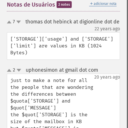
＋
Notas de Usuários
adicionar nota
2 notes
thomas dot hebinck at digionline dot de
7
up
down
¶
22 years ago
['STORAGE']['usage'] and ['STORAGE']
['limit'] are values in KB (1024 
Bytes)
uphonesimon at gmail dot com
2
¶
up
down
20 years ago
just to make a note for all 
the people that are wondering 
the differences between 
$quota['STORAGE'] and 
$quot['MESSAGE']

the $quot['STORAGE'] is the 
size of the mailbox in KB
