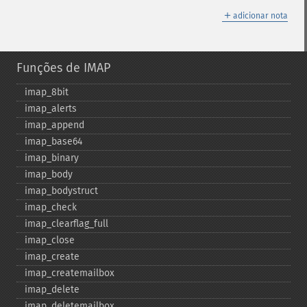
＋
adicionar nota
Funções de IMAP
imap_​8bit
imap_​alerts
imap_​append
imap_​base64
imap_​binary
imap_​body
imap_​bodystruct
imap_​check
imap_​clearflag_​full
imap_​close
imap_​create
imap_​createmailbox
imap_​delete
imap_​deletemailbox