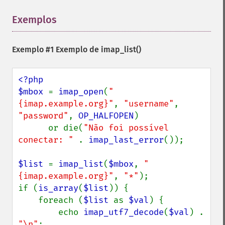
Exemplos
¶
Exemplo #1 Exemplo de
imap_list()
<?php

$mbox 
= 
imap_open
(
"
{imap.example.org}"
, 
"username"
, 
"password"
, 
OP_HALFOPEN
)

      or die(
"Não foi possível 
conectar: " 
. 
imap_last_error
());

$list 
= 
imap_list
(
$mbox
, 
"
{imap.example.org}"
, 
"*"
);

if (
is_array
(
$list
)) {

    foreach (
$list 
as 
$val
) {

        echo 
imap_utf7_decode
(
$val
) . 
"\n"
;
