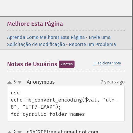
Melhore Esta Página
Aprenda Como Melhorar Esta Página
•
Envie uma
Solicitação de Modificação
•
Reporte um Problema
＋
Notas de Usuários
adicionar nota
2 notes
Anonymous
5
7 years ago
¶
up
down
use 

echo mb_convert_encoding($val, "utf-
8", "UTF7-IMAP");

for cyrrilic folder names
c6h1206free at gmail dot com
2
¶