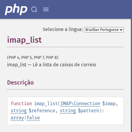
Selecione a língua:
imap_list
(PHP 4, PHP 5, PHP 7, PHP 8)
imap_list
—
Lê a lista de caixas de correio
Descrição
¶
function
imap_list
(
IMAP\Connection
$imap
,
string
$reference
,
string
$pattern
):
array
|
false