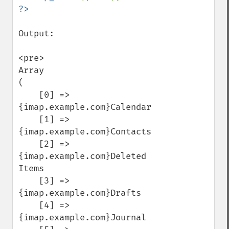
Output:

<pre>

Array

(

    [0] => 
{imap.example.com}Calendar

    [1] => 
{imap.example.com}Contacts

    [2] => 
{imap.example.com}Deleted 
Items

    [3] => 
{imap.example.com}Drafts

    [4] => 
{imap.example.com}Journal
