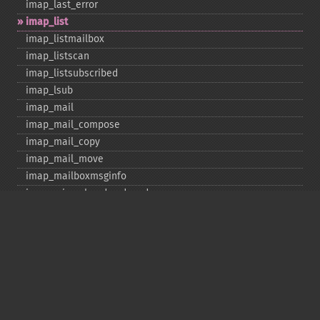
imap_​last_​error
imap_​list
imap_​listmailbox
imap_​listscan
imap_​listsubscribed
imap_​lsub
imap_​mail
imap_​mail_​compose
imap_​mail_​copy
imap_​mail_​move
imap_​mailboxmsginfo
imap_​mime_​header_​decode
imap_​msgno
imap_​mutf7_​to_​utf8
imap_​num_​msg
imap_​num_​recent
imap_​open
imap_​ping
imap_​qprint