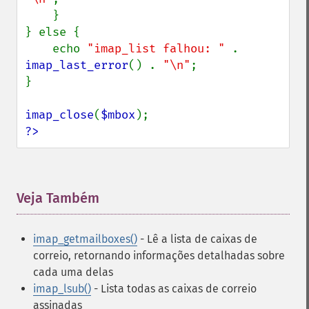
    }

} else {

    echo 
"imap_list falhou: " 
. 
imap_last_error
() . 
"\n"
;

}

imap_close
(
$mbox
?>
Veja Também
¶
imap_getmailboxes()
- Lê a lista de caixas de
correio, retornando informações detalhadas sobre
cada uma delas
imap_lsub()
- Lista todas as caixas de correio
assinadas