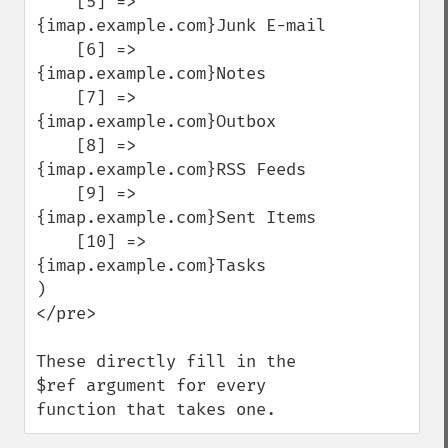
    [5] => 
{imap.example.com}Junk E-mail

    [6] => 
{imap.example.com}Notes

    [7] => 
{imap.example.com}Outbox

    [8] => 
{imap.example.com}RSS Feeds

    [9] => 
{imap.example.com}Sent Items  

    [10] => 
{imap.example.com}Tasks

)

</pre>

These directly fill in the 
$ref argument for every 
function that takes one.