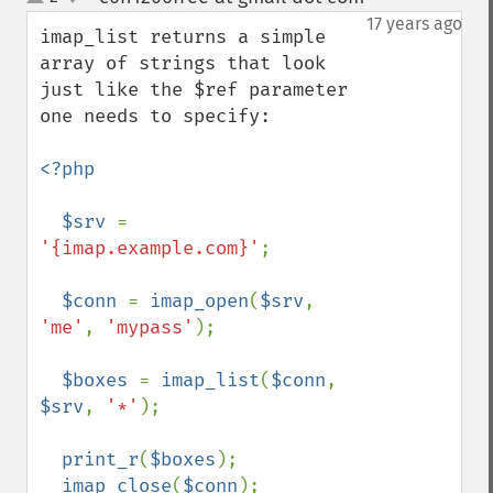
up
down
17 years ago
imap_list returns a simple 
array of strings that look 
just like the $ref parameter 
one needs to specify:

<?php

  $srv 
= 
'{imap.example.com}'
;

$conn 
= 
imap_open
(
$srv
, 
'me'
, 
'mypass'
);

$boxes 
= 
imap_list
(
$conn
, 
$srv
, 
'*'
);

print_r
(
$boxes
);

imap_close
(
$conn