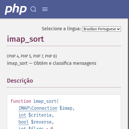
Selecione a língua:
imap_sort
(PHP 4, PHP 5, PHP 7, PHP 8)
imap_sort
—
Obtém e classifica mensagens
Descrição
¶
function
imap_sort
(
IMAP\Connection
$imap
,
int
$criteria
,
bool
$reverse
,
int
$flags
= 0
,