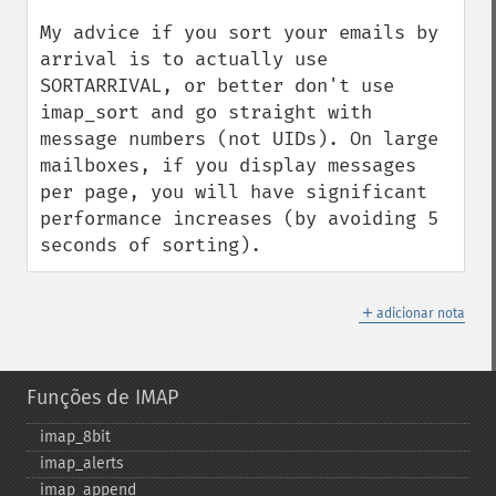
My advice if you sort your emails by 
arrival is to actually use 
SORTARRIVAL, or better don't use 
imap_sort and go straight with 
message numbers (not UIDs). On large 
mailboxes, if you display messages 
per page, you will have significant 
performance increases (by avoiding 5 
seconds of sorting).
＋
adicionar nota
Funções de IMAP
imap_​8bit
imap_​alerts
imap_​append