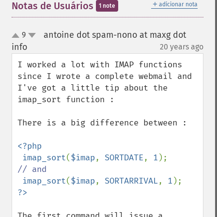
＋
Notas de Usuários
adicionar nota
1 note
antoine dot spam-nono at maxg dot
9
up
down
info
20 years ago
¶
I worked a lot with IMAP functions 
since I wrote a complete webmail and 
I've got a little tip about the 
imap_sort function :

There is a big difference between :

<?php

 imap_sort
(
$imap
, 
SORTDATE
, 
1
// and 

imap_sort
(
$imap
, 
SORTARRIVAL
, 
1
The first command will issue a
