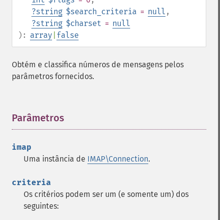
?
string
$search_criteria
=
null
,
?
string
$charset
=
null
):
array
|
false
Obtém e classifica números de mensagens pelos
parâmetros fornecidos.
Parâmetros
¶
imap
Uma instância de
IMAP\Connection
.
criteria
Os critérios podem ser um (e somente um) dos
seguintes: