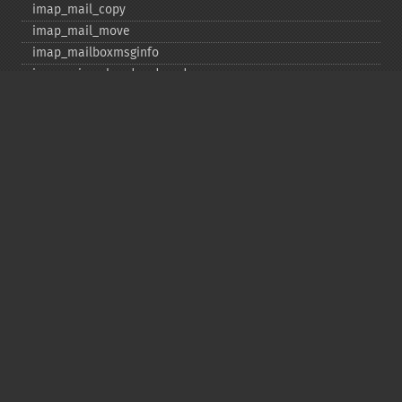
imap_​mail_​copy
imap_​mail_​move
imap_​mailboxmsginfo
imap_​mime_​header_​decode
imap_​msgno
imap_​mutf7_​to_​utf8
imap_​num_​msg
imap_​num_​recent
imap_​open
imap_​ping
imap_​qprint
imap_​rename
imap_​renamemailbox
imap_​reopen
imap_​rfc822_​parse_​adrlist
imap_​rfc822_​parse_​headers
imap_​rfc822_​write_​address
imap_​savebody
imap_​scan