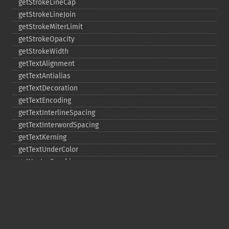
getStrokeLineCap
getStrokeLineJoin
getStrokeMiterLimit
getStrokeOpacity
getStrokeWidth
getTextAlignment
getTextAntialias
getTextDecoration
getTextEncoding
getTextInterlineSpacing
getTextInterwordSpacing
getTextKerning
getTextUnderColor
getVectorGraphics
line
matte
pathClose
pathCurveToAbsolute
pathCurveToQuadraticBezierAbsolute