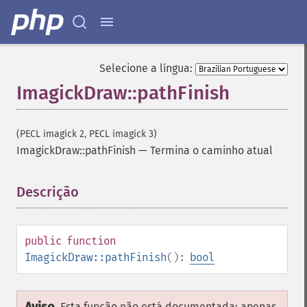
Selecione a língua:
ImagickDraw::pathFinish
(PECL imagick 2, PECL imagick 3)
ImagickDraw::pathFinish
—
Termina o caminho atual
Descrição
¶
public
function
ImagickDraw::pathFinish
():
bool
Esta função não está documentada; apenas