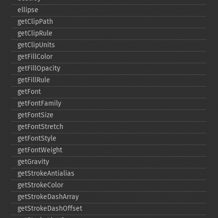
ellipse
getClipPath
getClipRule
getClipUnits
getFillColor
getFillOpacity
getFillRule
getFont
getFontFamily
getFontSize
getFontStretch
getFontStyle
getFontWeight
getGravity
getStrokeAntialias
getStrokeColor
getStrokeDashArray
getStrokeDashOffset