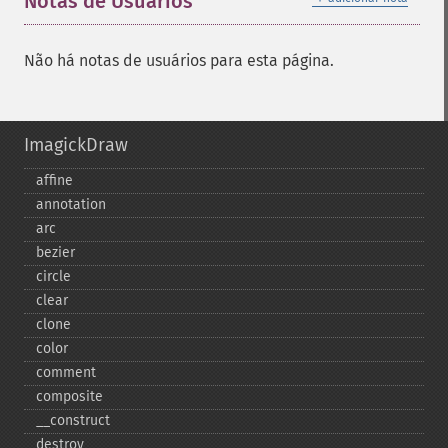
Notas de Usuários
Não há notas de usuários para esta página.
ImagickDraw
affine
annotation
arc
bezier
circle
clear
clone
color
comment
composite
_​_​construct
destroy