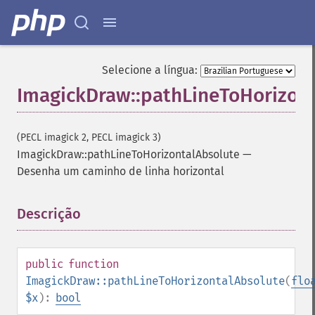
Selecione a língua:
ImagickDraw::pathLineToHorizon
(PECL imagick 2, PECL imagick 3)
ImagickDraw::pathLineToHorizontalAbsolute
—
Desenha um caminho de linha horizontal
Descrição
¶
public
function
ImagickDraw::pathLineToHorizontalAbsolute
(
flo
$x
):
bool