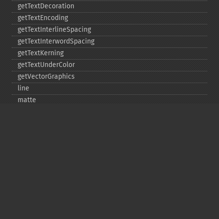
getTextDecoration
getTextEncoding
getTextInterlineSpacing
getTextInterwordSpacing
getTextKerning
getTextUnderColor
getVectorGraphics
line
matte
pathClose
pathCurveToAbsolute
pathCurveToQuadraticBezierAbsolute
pathCurveToQuadraticBezierRelative
pathCurveToQuadraticBezierSmoothAbsolute
pathCurveToQuadraticBezierSmoothRelative
pathCurveToRelative
pathCurveToSmoothAbsolute
pathCurveToSmoothRelative
pathEllipticArcAbsolute