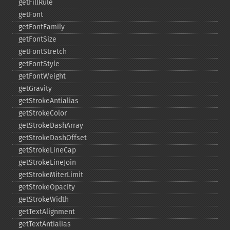
getFillRule
getFont
getFontFamily
getFontSize
getFontStretch
getFontStyle
getFontWeight
getGravity
getStrokeAntialias
getStrokeColor
getStrokeDashArray
getStrokeDashOffset
getStrokeLineCap
getStrokeLineJoin
getStrokeMiterLimit
getStrokeOpacity
getStrokeWidth
getTextAlignment
getTextAntialias