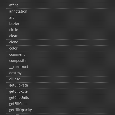
affine
annotation
arc
bezier
circle
clear
clone
color
comment
composite
_​_​construct
destroy
ellipse
getClipPath
getClipRule
getClipUnits
getFillColor
getFillOpacity