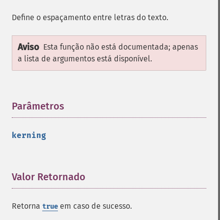
affine
Define o espaçamento entre letras do texto.
annotation
arc
Aviso
bezier
Esta função não está documentada; apenas
circle
a lista de argumentos está disponível.
clear
clone
color
Parâmetros
¶
comment
composite
_​_​construct
kerning
destroy
ellipse
getClipPath
Valor Retornado
¶
getClipRule
getClipUnits
getFillColor
Retorna
em caso de sucesso.
true
getFillOpacity