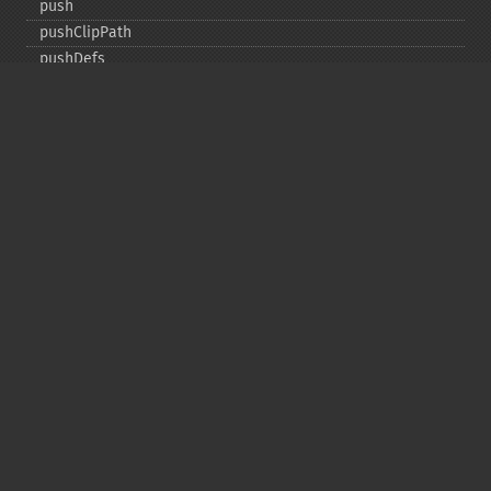
push
pushClipPath
pushDefs
pushPattern
rectangle
render
resetVectorGraphics
rotate
roundRectangle
scale
setClipPath
setClipRule
setClipUnits
setFillAlpha
setFillColor
setFillOpacity
setFillPatternURL
setFillRule
setFont