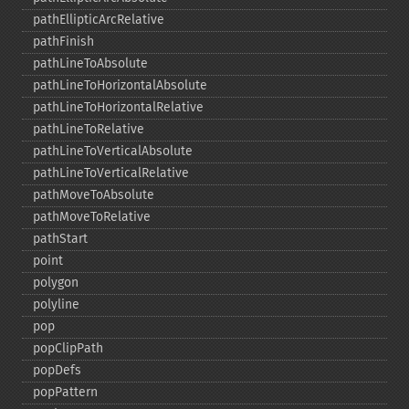
pathEllipticArcRelative
pathFinish
pathLineToAbsolute
pathLineToHorizontalAbsolute
pathLineToHorizontalRelative
pathLineToRelative
pathLineToVerticalAbsolute
pathLineToVerticalRelative
pathMoveToAbsolute
pathMoveToRelative
pathStart
point
polygon
polyline
pop
popClipPath
popDefs
popPattern