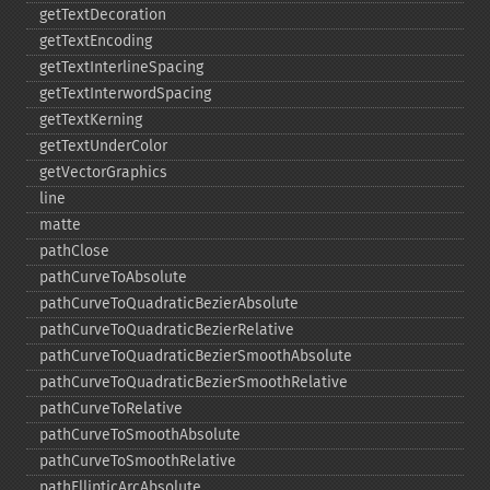
getTextDecoration
getTextEncoding
getTextInterlineSpacing
getTextInterwordSpacing
getTextKerning
getTextUnderColor
getVectorGraphics
line
matte
pathClose
pathCurveToAbsolute
pathCurveToQuadraticBezierAbsolute
pathCurveToQuadraticBezierRelative
pathCurveToQuadraticBezierSmoothAbsolute
pathCurveToQuadraticBezierSmoothRelative
pathCurveToRelative
pathCurveToSmoothAbsolute
pathCurveToSmoothRelative
pathEllipticArcAbsolute