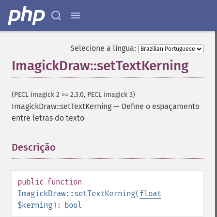
Selecione a língua:
ImagickDraw::setTextKerning
(PECL imagick 2 >= 2.3.0, PECL imagick 3)
ImagickDraw::setTextKerning
—
Define o espaçamento
entre letras do texto
Descrição
¶
public
function
ImagickDraw::setTextKerning
(
float
$kerning
):
bool
ImagickDraw