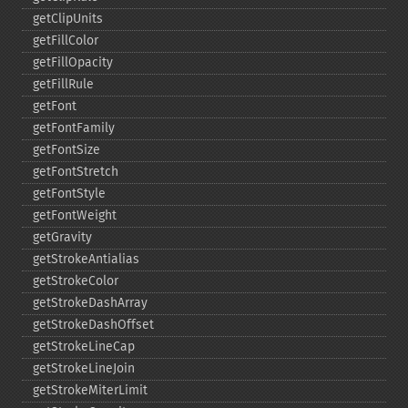
getClipUnits
getFillColor
getFillOpacity
getFillRule
getFont
getFontFamily
getFontSize
getFontStretch
getFontStyle
getFontWeight
getGravity
getStrokeAntialias
getStrokeColor
getStrokeDashArray
getStrokeDashOffset
getStrokeLineCap
getStrokeLineJoin
getStrokeMiterLimit