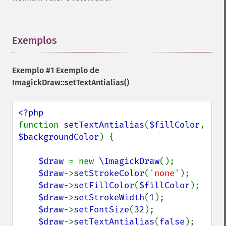
Exemplos
¶
Exemplo #1 Exemplo de
ImagickDraw::setTextAntialias()
function 
setTextAntialias
(
$fillColor
, 
$backgroundColor
) {

$draw 
= new 
\ImagickDraw
();

$draw
->
setStrokeColor
(
'none'
);

$draw
->
setFillColor
(
$fillColor
);

$draw
->
setStrokeWidth
(
1
);

$draw
->
setFontSize
(
32
);

$draw
->
setTextAntialias
(
false
);
