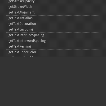
getStrokeOpacity
getStrokeWidth
getTextAlignment
getTextAntialias
getTextDecoration
getTextEncoding
getTextInterlineSpacing
getTextInterwordSpacing
getTextKerning
getTextUnderColor
getVectorGraphics
line
matte
pathClose
pathCurveToAbsolute
pathCurveToQuadraticBezierAbsolute
pathCurveToQuadraticBezierRelative
pathCurveToQuadraticBezierSmoothAbsolute
pathCurveToQuadraticBezierSmoothRelative