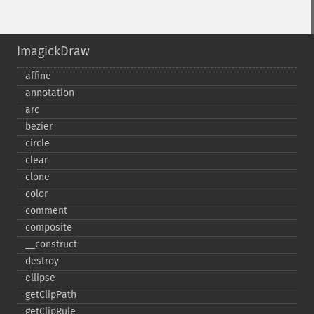
ImagickDraw
affine
annotation
arc
bezier
circle
clear
clone
color
comment
composite
_​_​construct
destroy
ellipse
getClipPath
getClipRule