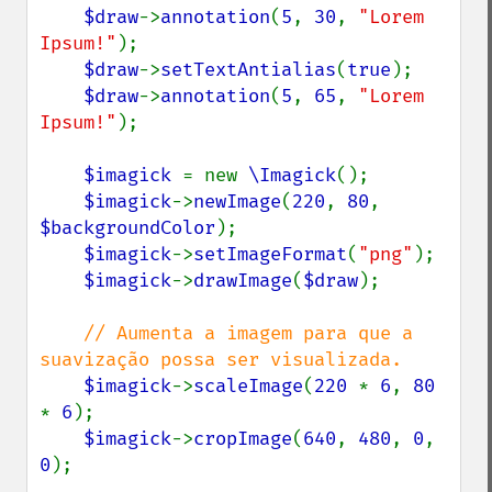
$draw
->
annotation
(
5
, 
30
, 
"Lorem 
Ipsum!"
);

$draw
->
setTextAntialias
(
true
);

$draw
->
annotation
(
5
, 
65
, 
"Lorem 
Ipsum!"
);

$imagick 
= new 
\Imagick
();

$imagick
->
newImage
(
220
, 
80
, 
$backgroundColor
);

$imagick
->
setImageFormat
(
"png"
);

$imagick
->
drawImage
(
$draw
);

// Aumenta a imagem para que a 
suavização possa ser visualizada.

$imagick
->
scaleImage
(
220 
* 
6
, 
80 
* 
6
);

$imagick
->
cropImage
(
640
, 
480
, 
0
, 
0
);
