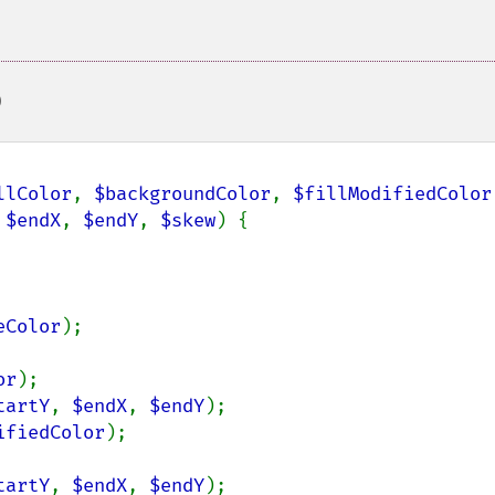
)
llColor
, 
$backgroundColor
, 
$fillModifiedColor
 
$endX
, 
$endY
, 
$skew
) {

eColor
);

or
);

tartY
, 
$endX
, 
$endY
);

ifiedColor
);

tartY
, 
$endX
, 
$endY
);
