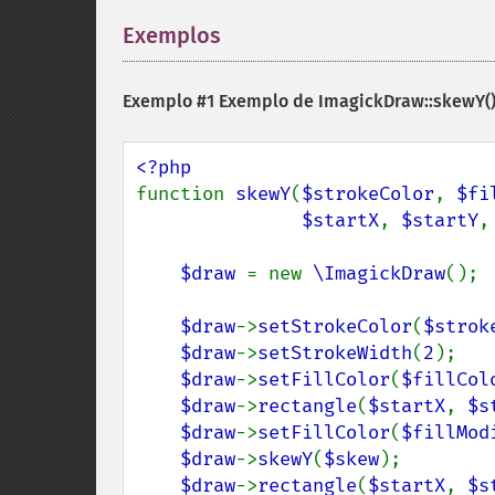
Exemplos
¶
Exemplo #1 Exemplo de
ImagickDraw::skewY(
function 
skewY
(
$strokeColor
, 
$fi
$startX
, 
$startY
,
$draw 
= new 
\ImagickDraw
();

$draw
->
setStrokeColor
(
$strok
$draw
->
setStrokeWidth
(
2
);

$draw
->
setFillColor
(
$fillCol
$draw
->
rectangle
(
$startX
, 
$s
$draw
->
setFillColor
(
$fillMod
$draw
->
skewY
(
$skew
);

$draw
->
rectangle
(
$startX
, 
$s