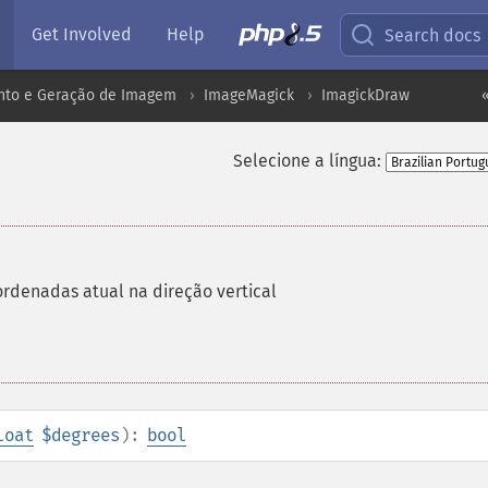
Get Involved
Help
Search docs
to e Geração de Imagem
ImageMagick
ImagickDraw
Selecione a língua:
ordenadas atual na direção vertical
loat
$degrees
):
bool