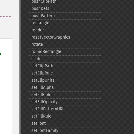
pushClipPath
pushDefs
pushPattern
rectangle
render
resetVectorGraphics
rotate
roundRectangle
,

scale
setClipPath
setClipRule
setClipUnits
setFillAlpha
setFillColor
setFillOpacity
setFillPatternURL
setFillRule
setFont
setFontFamily