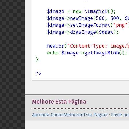
$image 
= new 
\Imagick
();

$image
->
newImage
(
500
, 
500
, 
$
$image
->
setImageFormat
(
"png"
$image
->
drawImage
(
$draw
);

header
(
"Content-Type: image/
    echo 
$image
->
getImageBlob
();

}

?>
Melhore Esta Página
Aprenda Como Melhorar Esta Página
•
Envie um