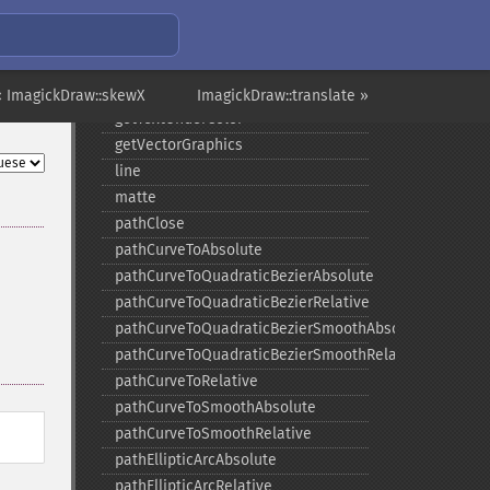
getTextEncoding
getTextInterlineSpacing
getTextInterwordSpacing
getTextKerning
« ImagickDraw::skewX
ImagickDraw::translate »
getTextUnderColor
getVectorGraphics
line
matte
pathClose
pathCurveToAbsolute
pathCurveToQuadraticBezierAbsolute
pathCurveToQuadraticBezierRelative
pathCurveToQuadraticBezierSmoothAbsolute
pathCurveToQuadraticBezierSmoothRelative
pathCurveToRelative
pathCurveToSmoothAbsolute
pathCurveToSmoothRelative
pathEllipticArcAbsolute
pathEllipticArcRelative