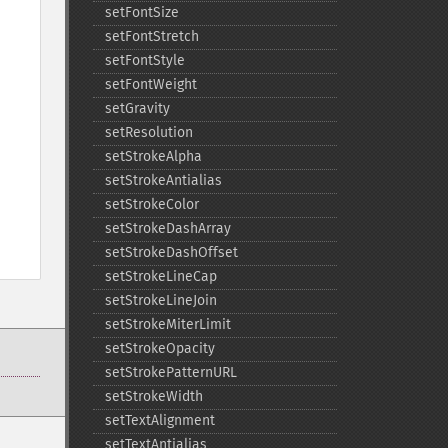
setFontSize
setFontStretch
setFontStyle
setFontWeight
setGravity
setResolution
setStrokeAlpha
setStrokeAntialias
setStrokeColor
setStrokeDashArray
setStrokeDashOffset
setStrokeLineCap
setStrokeLineJoin
setStrokeMiterLimit
setStrokeOpacity
setStrokePatternURL
setStrokeWidth
setTextAlignment
setTextAntialias