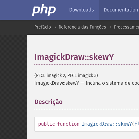
Downloads
Documentation
Prefácio
Referência das Funções
Processamen
ImagickDraw::skewY
(PECL imagick 2, PECL imagick 3)
ImagickDraw::skewY
—
Inclina o sistema de co
Descrição
¶
public
function
ImagickDraw::skewY
(
f