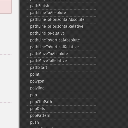
pathFinish
pathLineToAbsolute
pathLineToHorizontalAbsolute
pathLineToHorizontalRelative
pathLineToRelative
pathLineToVerticalAbsolute
pathLineToVerticalRelative
pathMoveToAbsolute
pathMoveToRelative
pathStart
point
polygon
polyline
pop
popClipPath
popDefs
popPattern
push