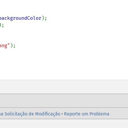
backgroundColor
);

);

png"
);

a Solicitação de Modificação
•
Reporte um Problema