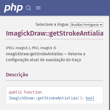
Selecione a língua:
ImagickDraw::getStrokeAntialias
(PECL imagick 2, PECL imagick 3)
ImagickDraw::getStrokeAntialias
—
Retorna a
configuração atual de suavização do traço
Descrição
¶
public
function
ImagickDraw::getStrokeAntialias
():
bool