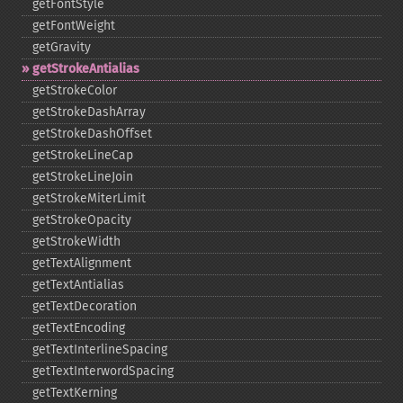
getFontStyle
getFontWeight
getGravity
getStrokeAntialias
getStrokeColor
getStrokeDashArray
getStrokeDashOffset
getStrokeLineCap
getStrokeLineJoin
getStrokeMiterLimit
getStrokeOpacity
getStrokeWidth
getTextAlignment
getTextAntialias
getTextDecoration
getTextEncoding
getTextInterlineSpacing
getTextInterwordSpacing
getTextKerning