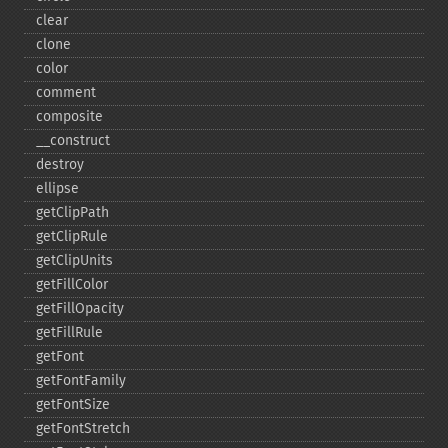
clear
clone
color
comment
composite
_​_​construct
destroy
ellipse
getClipPath
getClipRule
getClipUnits
getFillColor
getFillOpacity
getFillRule
getFont
getFontFamily
getFontSize
getFontStretch