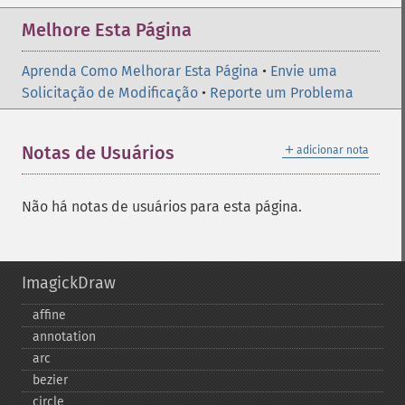
Melhore Esta Página
Aprenda Como Melhorar Esta Página
•
Envie uma
Solicitação de Modificação
•
Reporte um Problema
＋
Notas de Usuários
adicionar nota
Não há notas de usuários para esta página.
ImagickDraw
affine
annotation
arc
bezier
circle