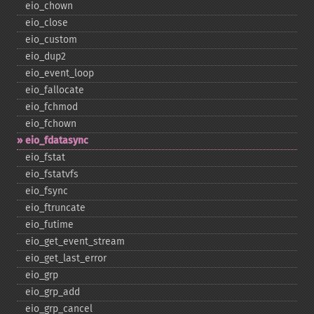
eio_​chown
eio_​close
eio_​custom
eio_​dup2
eio_​event_​loop
eio_​fallocate
eio_​fchmod
eio_​fchown
eio_​fdatasync
eio_​fstat
eio_​fstatvfs
eio_​fsync
eio_​ftruncate
eio_​futime
eio_​get_​event_​stream
eio_​get_​last_​error
eio_​grp
eio_​grp_​add
eio_​grp_​cancel