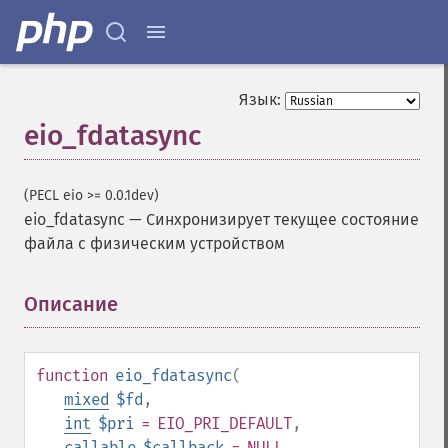
Язык:
eio_fdatasync
(PECL eio >= 0.0.1dev)
eio_fdatasync
—
Синхронизирует текущее состояние
файла с физическим устройством
Описание
¶
function
eio_fdatasync
(
mixed
$fd
,
int
$pri
= EIO_PRI_DEFAULT
,
callable
$callback
= NULL
,