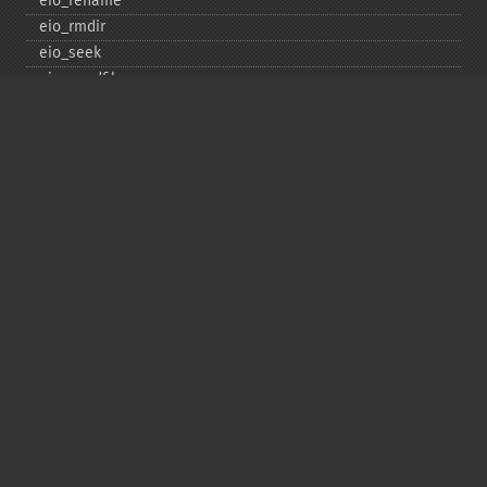
eio_​rename
eio_​rmdir
eio_​seek
eio_​sendfile
eio_​set_​max_​idle
eio_​set_​max_​parallel
eio_​set_​max_​poll_​reqs
eio_​set_​max_​poll_​time
eio_​set_​min_​parallel
eio_​stat
eio_​statvfs
eio_​symlink
eio_​sync
eio_​sync_​file_​range
eio_​syncfs
eio_​truncate
eio_​unlink
eio_​utime
eio_​write