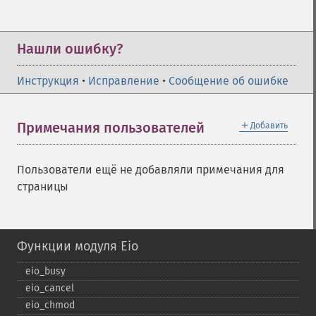
Нашли ошибку?
Инструкция
•
Исправление
•
Сообщение об ошибке
＋
Примечания пользователей
Добавить
Пользователи ещё не добавляли примечания для
страницы
Функции модуля Eio
eio_​busy
eio_​cancel
eio_​chmod