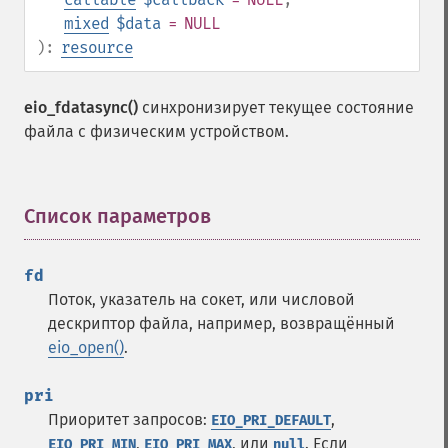
mixed
$data
= NULL
):
resource
eio_fdatasync()
синхронизирует текущее состояние
файла с физическим устройством.
Список параметров
¶
fd
Поток, указатель на сокет, или числовой
дескриптор файла, например, возвращённый
eio_open()
.
pri
Приоритет запросов:
,
EIO_PRI_DEFAULT
,
, или
. Если
EIO_PRI_MIN
EIO_PRI_MAX
null