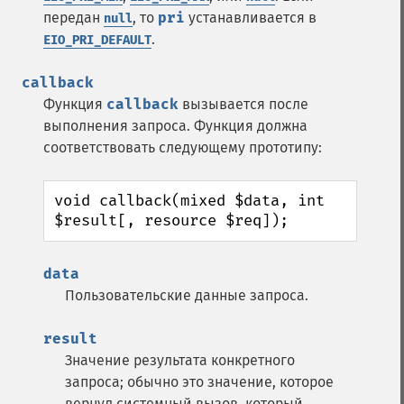
передан
, то
pri
устанавливается в
null
.
EIO_PRI_DEFAULT
callback
Функция
callback
вызывается после
выполнения запроса. Функция должна
соответствовать следующему прототипу:
void callback(mixed $data, int 
$result[, resource $req]);
data
Пользовательские данные запроса.
result
Значение результата конкретного
запроса; обычно это значение, которое
вернул системный вызов, который