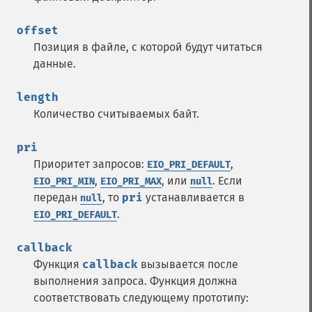
offset
Позиция в файле, с которой будут читаться
данные.
length
Количество считываемых байт.
pri
Приоритет запросов:
,
EIO_PRI_DEFAULT
,
, или
. Если
EIO_PRI_MIN
EIO_PRI_MAX
null
передан
, то
pri
устанавливается в
null
.
EIO_PRI_DEFAULT
callback
Функция
callback
вызывается после
выполнения запроса. Функция должна
соответствовать следующему прототипу: