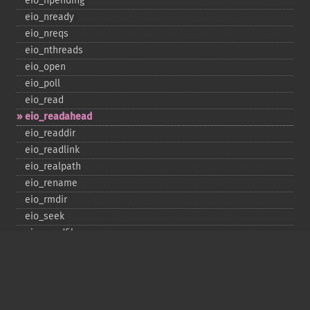
eio_​npending
eio_​nready
eio_​nreqs
eio_​nthreads
eio_​open
eio_​poll
eio_​read
eio_​readahead
eio_​readdir
eio_​readlink
eio_​realpath
eio_​rename
eio_​rmdir
eio_​seek
eio_​sendfile
eio_​set_​max_​idle
eio_​set_​max_​parallel
eio_​set_​max_​poll_​reqs
eio_​set_​max_​poll_​time