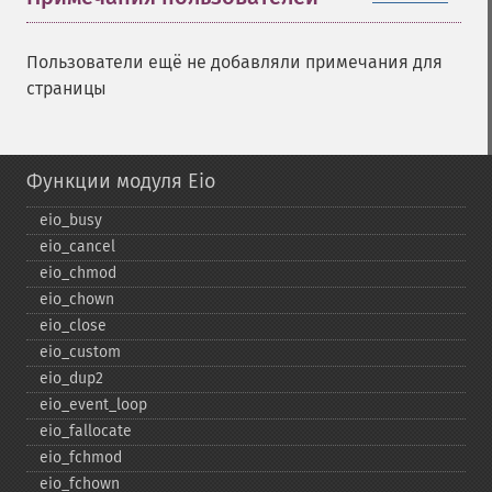
Пользователи ещё не добавляли примечания для
страницы
Функции модуля Eio
eio_​busy
eio_​cancel
eio_​chmod
eio_​chown
eio_​close
eio_​custom
eio_​dup2
eio_​event_​loop
eio_​fallocate
eio_​fchmod
eio_​fchown