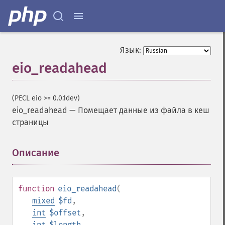
Язык:
eio_readahead
(PECL eio >= 0.0.1dev)
eio_readahead
—
Помещает данные из файла в кеш
страницы
Описание
¶
function
eio_readahead
(
mixed
$fd
,
int
$offset
,
int
$length
,