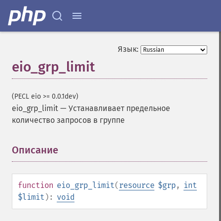
Язык:
eio_grp_limit
(PECL eio >= 0.0.1dev)
eio_grp_limit
—
Устанавливает предельное
количество запросов в группе
Описание
¶
function
eio_grp_limit
(
resource
$grp
,
int
$limit
):
void