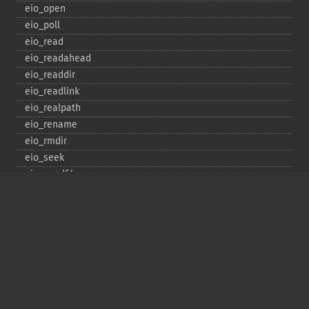
eio_​open
eio_​poll
eio_​read
eio_​readahead
eio_​readdir
eio_​readlink
eio_​realpath
eio_​rename
eio_​rmdir
eio_​seek
eio_​sendfile
eio_​set_​max_​idle
eio_​set_​max_​parallel
eio_​set_​max_​poll_​reqs
eio_​set_​max_​poll_​time
eio_​set_​min_​parallel
eio_​stat
eio_​statvfs
eio_​symlink