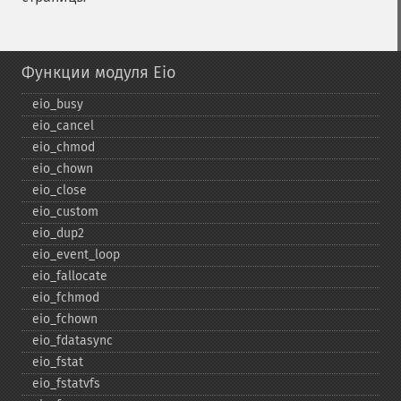
Функции модуля Eio
eio_​busy
eio_​cancel
eio_​chmod
eio_​chown
eio_​close
eio_​custom
eio_​dup2
eio_​event_​loop
eio_​fallocate
eio_​fchmod
eio_​fchown
eio_​fdatasync
eio_​fstat
eio_​fstatvfs