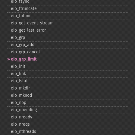
eio_​fsync
eio_​ftruncate
eio_​futime
eio_​get_​event_​stream
eio_​get_​last_​error
eio_​grp
eio_​grp_​add
eio_​grp_​cancel
eio_​grp_​limit
eio_​init
eio_​link
eio_​lstat
eio_​mkdir
eio_​mknod
eio_​nop
eio_​npending
eio_​nready
eio_​nreqs
eio_​nthreads