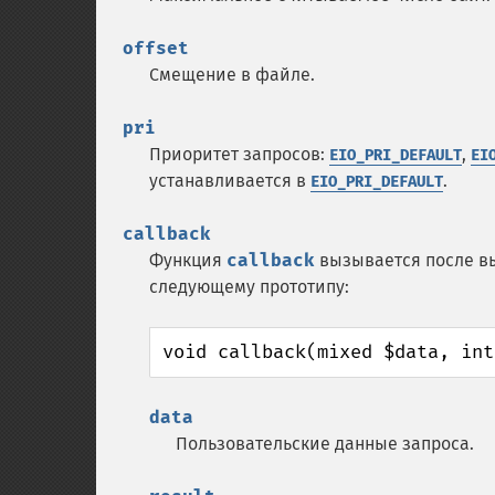
offset
Смещение в файле.
pri
Приоритет запросов:
,
EIO_PRI_DEFAULT
EI
устанавливается в
.
EIO_PRI_DEFAULT
callback
Функция
callback
вызывается после вы
следующему прототипу:
void callback(mixed $data, int
data
Пользовательские данные запроса.