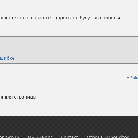
io до тех пор, пока все запросы не будут выполнены
ошибке
＋
Доб
я для страницы
on Group
My PHP.net
Contact
Other PHP.net sites