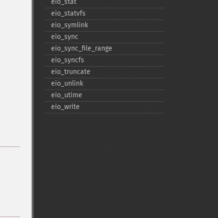
eio_​stat
eio_​statvfs
eio_​symlink
eio_​sync
eio_​sync_​file_​range
eio_​syncfs
eio_​truncate
eio_​unlink
eio_​utime
eio_​write