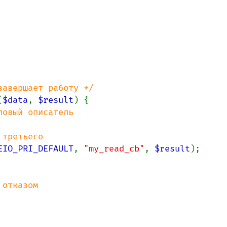
(
$data
, 
$result
) {

овый описатель

третьего

EIO_PRI_DEFAULT
, 
"my_read_cb"
, 
$result
);

отказом
