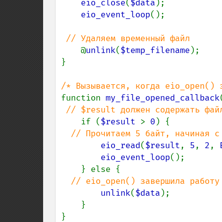
eio_close
(
$data
);

eio_event_loop
();

// Удаляем временный файл

@
unlink
(
$temp_filename
);

}

function 
my_file_opened_callback
// $result должен содержать файл
if (
$result 
> 
0
) {

// Прочитаем 5 байт, начиная с 
eio_read
(
$result
, 
5
, 
2
, 
eio_event_loop
();

    } else {

// eio_open() завершила работу 
unlink
(
$data
);

    }

}
