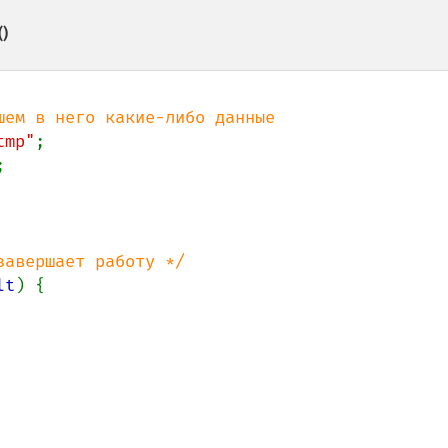
()
tmp"
lt
) {
