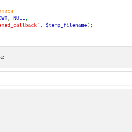
DWR
, 
NULL
,

ened_callback"
, 
$temp_filename
а: