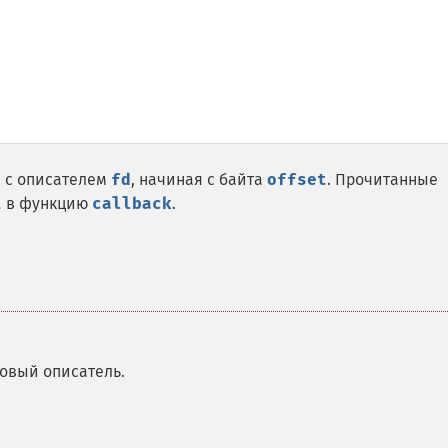
 с описателем
fd
, начиная с байта
offset
. Прочитанные
t
в функцию
callback
.
ловый описатель.