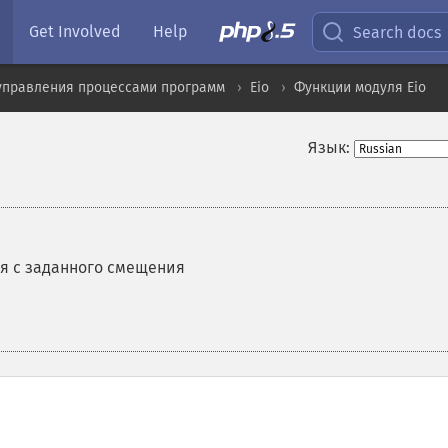
Get Involved
Help
Search docs
управления процессами программ
Eio
Функции модуля Eio
Язык:
ая с заданного смещения