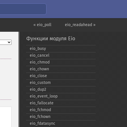
« eio_poll
eio_readahead »
Функции модуля Eio
eio_​busy
eio_​cancel
eio_​chmod
eio_​chown
eio_​close
eio_​custom
eio_​dup2
eio_​event_​loop
eio_​fallocate
eio_​fchmod
eio_​fchown
eio_​fdatasync