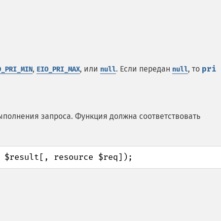
,
, или
. Если передан
, то
pri
O_PRI_MIN
EIO_PRI_MAX
null
null
полнения запроса. Функция должна соответствовать
 $result[, resource $req]);