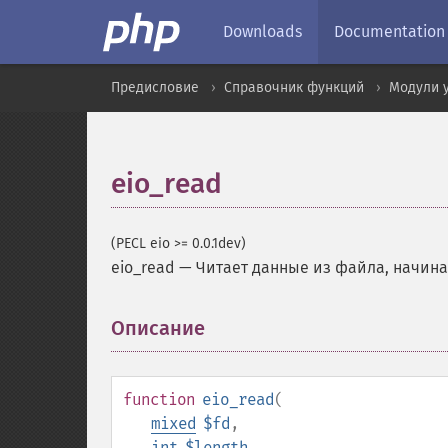
Downloads
Documentation
Предисловие
Справочник функций
Модули 
eio_read
(PECL eio >= 0.0.1dev)
eio_read
—
Читает данные из файла, начин
Описание
¶
function
eio_read
(
mixed
$fd
,
int
$length
,