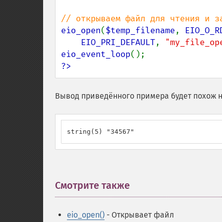
eio_open
(
$temp_filename
, 
EIO_O_R
EIO_PRI_DEFAULT
, 
"my_file_op
eio_event_loop
?>
Вывод приведённого примера будет похож н
string(5) "34567"
Смотрите также
¶
eio_open()
- Открывает файл