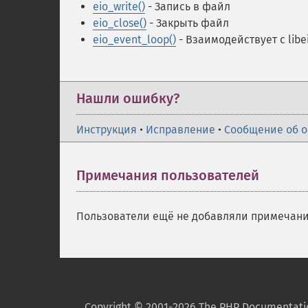
eio_write()
- Запись в файл
eio_close()
- Закрыть файл
eio_event_loop()
- Взаимодействует с libe
Нашли ошибку?
Инструкция
•
Исправление
•
Сообщение об 
Примечания пользователей
Пользователи ещё не добавляли примечани
Copyright © 2001-2026 The PHP Documentati