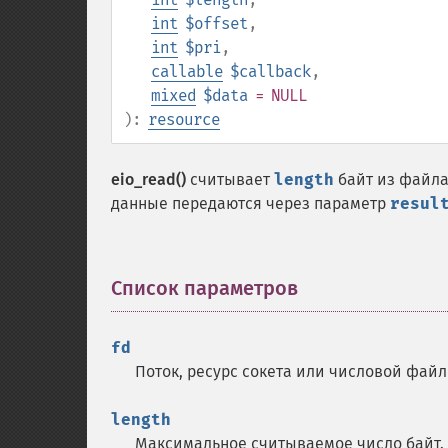
int
$offset
,
int
$pri
,
callable
$callback
,
mixed
$data
= NULL
):
resource
eio_read()
считывает
length
байт из файла
данные передаются через параметр
resul
Список параметров
¶
fd
Поток, ресурс сокета или числовой фай
length
Максимальное считываемое число байт.