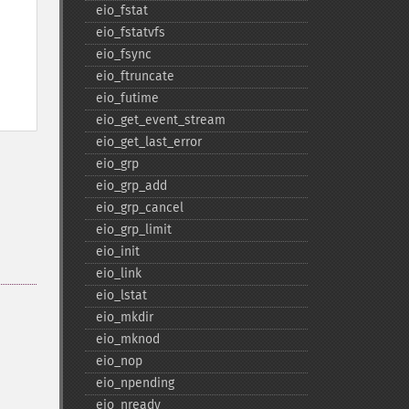
eio_​fstat
eio_​fstatvfs
eio_​fsync
eio_​ftruncate
eio_​futime
eio_​get_​event_​stream
eio_​get_​last_​error
eio_​grp
eio_​grp_​add
eio_​grp_​cancel
eio_​grp_​limit
eio_​init
eio_​link
eio_​lstat
eio_​mkdir
eio_​mknod
eio_​nop
eio_​npending
eio_​nready