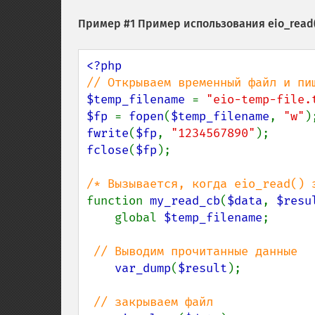
Пример #1 Пример использования
eio_read
$temp_filename 
= 
"eio-temp-file.
$fp 
= 
fopen
(
$temp_filename
, 
"w"
fwrite
(
$fp
, 
"1234567890"
fclose
(
$fp
);

function 
my_read_cb
(
$data
, 
$resu
    global 
$temp_filename
;

// Выводим прочитанные данные

var_dump
(
$result
);

// закрываем файл
